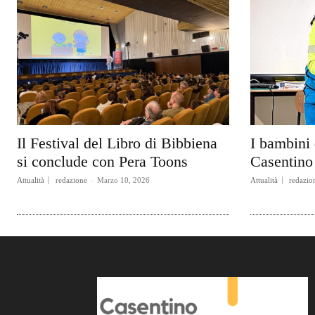
Il Festival del Libro di Bibbiena
I bambini 
si conclude con Pera Toons
Casentino 
Attualità
redazione
-
Marzo 10, 2026
Attualità
redazio