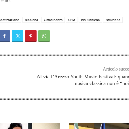
a euro.
abetizzazione
Bibbiena
Cittadinanza
CPIA
Isis Bibbiena
Istruzione
Articolo succe
Al via l’Arezzo Youth Music Festival: quan
musica classica non è “no