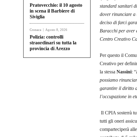
Pratovecchio: il 10 agosto
standard sanitari d
in scena il Barbiere di
dover rinunciare a 
Siviglia
deciso di farci gar
Cronaca
Agosto 8, 2026
Baracchi per aver da
Polizia: controlli
Centro Creativo Ca
straordinari su tutta la
provincia di Arezzo
Per questo il Comun
Creativo per defini
la stessa
Nassini
: “
possiamo rinunciare
garantire il diritt
l’occupazione in et
Il CPIA sosterrà tut
tutti gli oneri assi
comparteciperà all