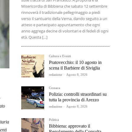
sulle tracce di San Francesco. A proporla è la
Misericordia di Bibbiena che sabato 12 settembre
rinnoverà il tradizionale pellegrinaggio a piedi
verso il santuario della Verna, dando seguito a un
atteso e partecipato appuntamento che ogni
anno aggrega decine di volontari e di fedeli di ogni
età. Questa […]
Cultura e Eventi
Pratovecchio: il 10 agosto in
scena il Barbiere di Siviglia
redazione
-
Agosto 8, 2026
Cronaca
Polizia: controlli straordinari su
o
tutta la provincia di Arezzo
ato
redazione
-
Agosto 8, 2026
Politica
taria
Bibbiena: approvato il
enti
Regolamento della Consulta