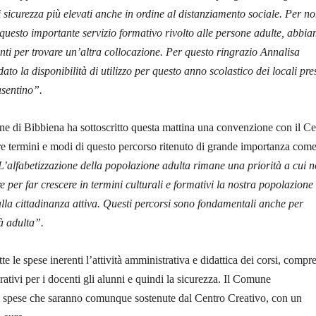
i sicurezza più elevati anche in ordine al distanziamento sociale. Per n
questo importante servizio formativo rivolto alle persone adulte, abbi
anti per trovare un’altra collocazione. Per questo ringrazio Annalisa
to la disponibilità di utilizzo per questo anno scolastico dei locali pres
sentino”.
e di Bibbiena ha sottoscritto questa mattina una convenzione con il Ce
re termini e modi di questo percorso ritenuto di grande importanza come
L’alfabetizzazione della popolazione adulta rimane una priorità a cui 
 per far crescere in termini culturali e formativi la nostra popolazione
o alla cittadinanza attiva. Questi percorsi sono fondamentali anche per
à adulta”.
te le spese inerenti l’attività amministrativa e didattica dei corsi, compre
curativi per i docenti gli alunni e quindi la sicurezza. Il Comune
e spese che saranno comunque sostenute dal Centro Creativo, con un