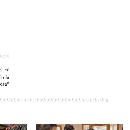
ssivo
do la
iosa”