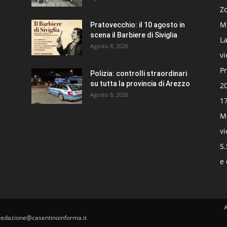
Zo
Mi
Pratovecchio: il 10 agosto in
scena il Barbiere di Siviglia
La
Agosto 8, 2026
v
Pr
Polizia: controlli straordinari
su tutta la provincia di Arezzo
20
Agosto 8, 2026
17
Mo
v
S.
e 
redazione@casentinoinforma.it