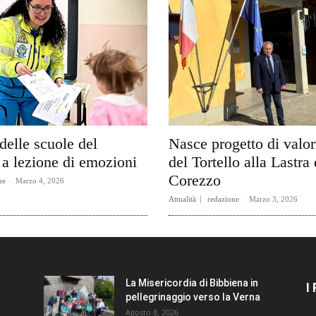
delle scuole del
Nasce progetto di valo
a lezione di emozioni
del Tortello alla Lastra 
Corezzo
ne
-
Marzo 4, 2026
Attualità
redazione
-
Marzo 3, 2026
La Misericordia di Bibbiena in
I
pellegrinaggio verso la Verna
Agosto 8, 2026