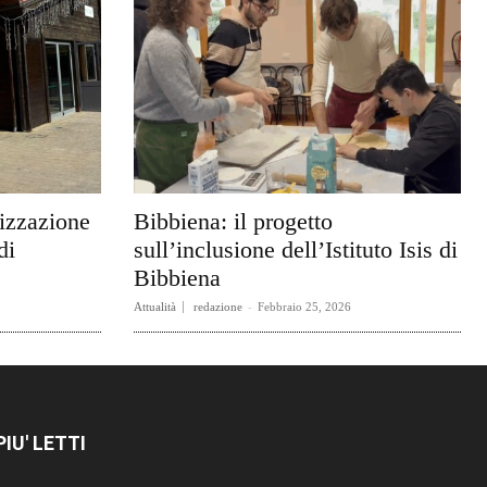
rizzazione
Bibbiena: il progetto
di
sull’inclusione dell’Istituto Isis di
Bibbiena
Attualità
redazione
-
Febbraio 25, 2026
 PIU' LETTI