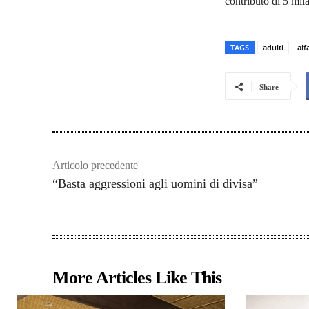
contributo di 5 mil
TAGS
adulti
alf
Share
Articolo precedente
“Basta aggressioni agli uomini di divisa”
More Articles Like This