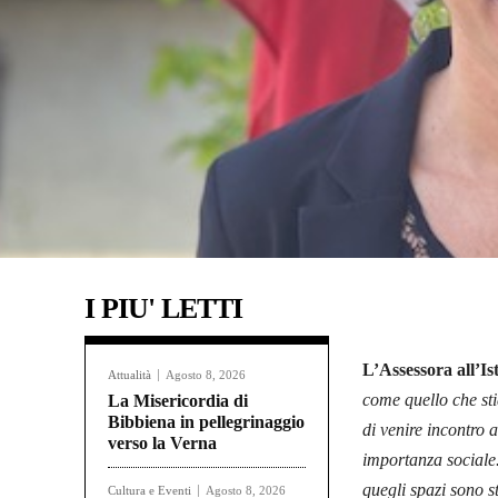
I PIU' LETTI
L’Assessora all’I
Attualità
Agosto 8, 2026
come quello che st
La Misericordia di
Bibbiena in pellegrinaggio
di venire incontro 
verso la Verna
importanza sociale.
quegli spazi sono s
Cultura e Eventi
Agosto 8, 2026