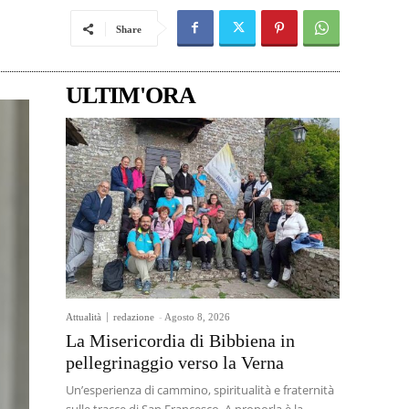
Share
ULTIM'ORA
Attualità
redazione
-
Agosto 8, 2026
La Misericordia di Bibbiena in
pellegrinaggio verso la Verna
Un’esperienza di cammino, spiritualità e fraternità