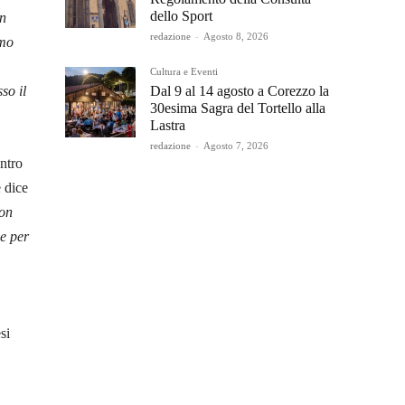
dello Sport
on
redazione
-
Agosto 8, 2026
amo
Cultura e Eventi
Dal 9 al 14 agosto a Corezzo la
so il
30esima Sagra del Tortello alla
Lastra
redazione
-
Agosto 7, 2026
ntro
 dice
non
 e per
si