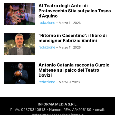
Al Teatro degli Antei di
Pratovecchio Stia sul palco Tosca
d’Aquino
redazione
-
Marzo 11, 2026
“Ritorno in Casentino”: il libro di
monsignor Fabrizio Vantini
redazione
-
Marzo 11, 2026
Antonio Catania racconta Curzio
Maltese sul palco del Teatro
Dovizi
redazione
-
Marzo 9, 2026
INFORMA MEDIA S.R.L.
P.IVA: 02378340513 - Numero REA: AR-206189 - email:
redazione@casentinoinforma.it