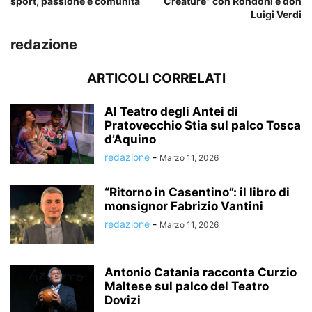
sport, passione e comunità
Creature” con Rondoni e don
Luigi Verdi
redazione
ARTICOLI CORRELATI
Al Teatro degli Antei di
Pratovecchio Stia sul palco Tosca
d’Aquino
redazione
-
Marzo 11, 2026
“Ritorno in Casentino”: il libro di
monsignor Fabrizio Vantini
redazione
-
Marzo 11, 2026
Antonio Catania racconta Curzio
Maltese sul palco del Teatro
Dovizi