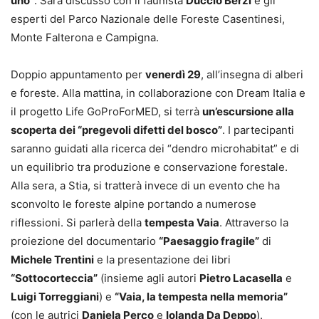
uno”
. Sarà discusso con il faunista
Duccio Berzi
e gli
esperti del Parco Nazionale delle Foreste Casentinesi,
Monte Falterona e Campigna.
Doppio appuntamento per
venerdì 29
, all’insegna di alberi
e foreste. Alla mattina, in collaborazione con Dream Italia e
il progetto Life GoProForMED, si terrà
un’escursione alla
scoperta dei “pregevoli difetti del bosco”
. I partecipanti
saranno guidati alla ricerca dei “dendro microhabitat” e di
un equilibrio tra produzione e conservazione forestale.
Alla sera, a Stia, si tratterà invece di un evento che ha
sconvolto le foreste alpine portando a numerose
riflessioni. Si parlerà della
tempesta Vaia
. Attraverso la
proiezione del documentario
“Paesaggio fragile”
di
Michele Trentini
e la presentazione dei libri
“Sottocorteccia”
(insieme agli autori
Pietro Lacasella
e
Luigi Torreggiani
) e
“Vaia, la tempesta nella memoria”
(con le autrici
Daniela Perco
e
Iolanda Da Deppo
).