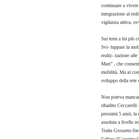
continuare a vivere
integrazione al redd
vigilanza attiva, ov
Sui temi a lui più 
Svi- luppare la mob
realiz- zazione all
Mari” , che consenta
mobilità. Ma al co
sviluppo della rete 
Non poteva mancare 
ribadito Ceccarelli
prossimi 5 anni, la 
assoluta a livello 
Tratta Grosseto-Sie
l’allora “Governo G