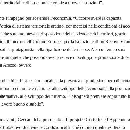
zi territoriali e di base, anche grazie a nuove assunzioni”.
e l’impegno per sostenere l’economia. “Occorre avere la capacità
ottica di sistema territoriale aretino, per mettersi nelle condizioni di ac
e che saranno messe a disposizione delle aziende e dei territori, grazie
to all’interno dell’Unione Europea per la istituzione di un Recovery fo
assoluta protagonista nella ripartizione delle risorse. Nel contempo sarà
ire su quelle che possono diventare leve di sviluppo e promozione di terr
di Arezzo, ovvero
conducibili al ‘saper fare’ locale, alla presenza di produzioni agroalimenta
trimonio culturale e naturale, allo sviluppo delle tecnologie, alla produz
alternative, allo sviluppo del turismo. E bisognerà premiare soprattutto l
lavoro buono e stabile”.
are avanti, Ceccarelli ha presentato il Il progetto Custodi dell’Appennino
l’obiettivo di creare le condizioni affinché coloro i quali desiderano