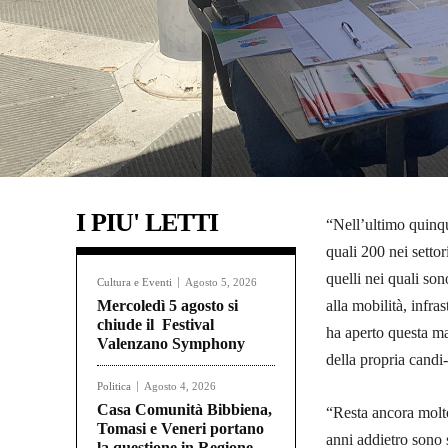
I PIU' LETTI
“Nell’ultimo quinqu
quali 200 nei settori
quelli nei quali so
Cultura e Eventi
Agosto 5, 2026
Mercoledì 5 agosto si
alla mobilità, infr
chiude il Festival
ha aperto questa ma
Valenzano Symphony
della propria candi
Politica
Agosto 4, 2026
Casa Comunità Bibbiena,
“Resta ancora molto
Tomasi e Veneri portano
anni addietro sono s
la questione in Regione