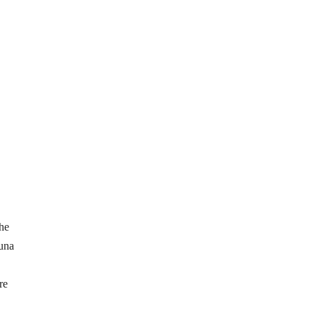
che
 una
re