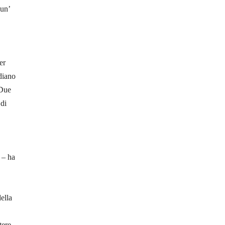
 un’
er
 diano
“Due
 di
 – ha
ella
tere