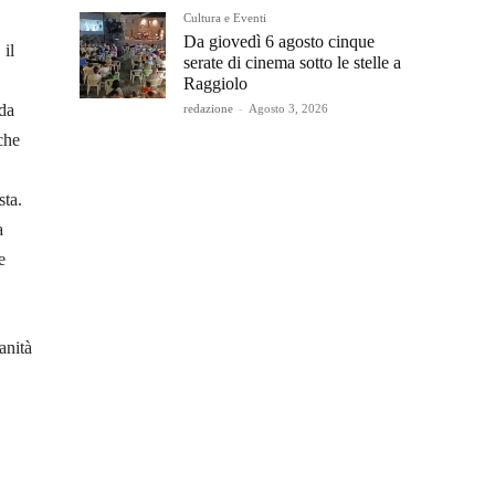
Cultura e Eventi
Da giovedì 6 agosto cinque
 il
serate di cinema sotto le stelle a
Raggiolo
 da
redazione
-
Agosto 3, 2026
che
sta.
a
e
nità