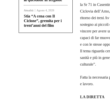
la Sr 71 in Casentin
Attualità
Agosto 4, 2026
Ciclovia dell’Arno,
Stia “A cena con Il
ritorno dei treni Av
Ciclone”, gremita per i
sostegno ai piccoli
trent’anni del film
vincere per avere un
capaci di far muove
e con le stesse oppo
Il tema riguarda ce
sanità e più in gen
culturale”.
Fatta la necessaria
e lavoro.
LA DIRETTA