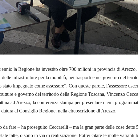
ennio la Regione ha investito oltre 700 milioni in provincia di Arezzo,
 delle infrastrutture per la mobilità, nei trasporti e nel governo del territ
no stato impegnato come assessore”. Con queste parole, l’assessore usce
astrutture e governo del territorio della Regione Toscana, Vincenzo Ceccar
ttina ad Arezzo, la conferenza stampa per presentare i temi programmat
- datura al Consiglio Regione, nella circoscrizione di Arezzo.
 da fare – ha proseguito Ceccarelli – ma la gran parte delle cose dette 
tate fatte, o sono in via di realizzazione. Potrei citare le molte varianti 