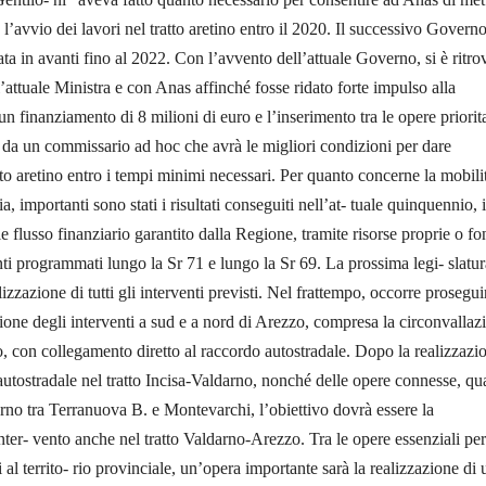
’avvio dei lavori nel tratto aretino entro il 2020. Il successivo Govern
ta in avanti fino al 2022. Con l’avvento dell’attuale Governo, si è ritro
’attuale Ministra e con Anas affinché fosse ridato forte impulso alla
n finanziamento di 8 milioni di euro e l’inserimento tra le opere priorit
 da un commissario ad hoc che avrà le migliori condizioni per dare
tto aretino entro i tempi minimi necessari. Per quanto concerne la mobilit
ia, importanti sono stati i risultati conseguiti nell’at- tuale quinquennio, 
e flusso finanziario garantito dalla Regione, tramite risorse proprie o fo
enti programmati lungo la Sr 71 e lungo la Sr 69. La prossima legi- slatur
lizzazione di tutti gli interventi previsti. Nel frattempo, occorre prosegui
ne degli interventi a sud e a nord di Arezzo, compresa la circonvallaz
zzo, con collegamento diretto al raccordo autostradale. Dopo la realizzazi
 autostradale nel tratto Incisa-Valdarno, nonché delle opere connesse, qua
no tra Terranuova B. e Montevarchi, l’obiettivo dovrà essere la
nter- vento anche nel tratto Valdarno-Arezzo. Tra le opere essenziali per
 al territo- rio provinciale, un’opera importante sarà la realizzazione di 