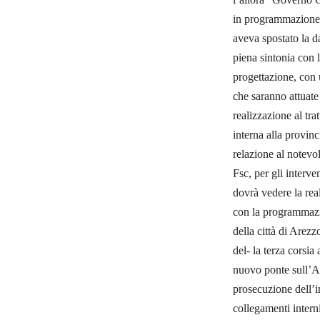
in programmazione l
aveva spostato la da
piena sintonia con l
progettazione, con u
che saranno attuate
realizzazione al tra
interna alla provinc
relazione al notevol
Fsc, per gli interv
dovrà vedere la rea
con la programmazio
della città di Are
del- la terza corsia
nuovo ponte sull’Ar
prosecuzione dell’i
collegamenti interni