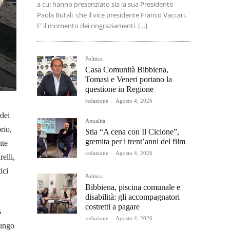
a cui hanno presenziato sia la sua Presidente
Paola Butali che il vice presidente Franco Vaccari.
E’ il momento dei ringraziamenti […]
Politica
Casa Comunità Bibbiena,
Tomasi e Veneri portano la
questione in Regione
redazione
-
Agosto 4, 2026
 dei
Attualità
orio,
Stia “A cena con Il Ciclone”,
gremita per i trent’anni del film
nte
redazione
-
Agosto 4, 2026
elli,
ici
Politica
Bibbiena, piscina comunale e
disabilità: gli accompagnatori
costretti a pagare
5
redazione
-
Agosto 4, 2026
lungo