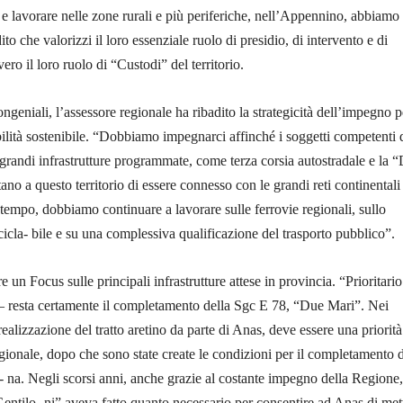
 e lavorare nelle zone rurali e più periferiche, nell’Appennino, abbiamo
ito che valorizzi il loro essenziale ruolo di presidio, di intervento e di
vero il loro ruolo di “Custodi” del territorio.
congeniali, l’assessore regionale ha ribadito la strategicità dell’impegno p
ilità sostenibile. “Dobbiamo impegnarci affinché i soggetti competenti
e grandi infrastrutture programmate, come terza corsia autostradale e la 
no a questo territorio di essere connesso con le grandi reti continentali
ntempo, dobbiamo continuare a lavorare sulle ferrovie regionali, sullo
cicla- bile e su una complessiva qualificazione del trasporto pubblico”.
un Focus sulle principali infrastrutture attese in provincia. “Prioritario
 – resta certamente il completamento della Sgc E 78, “Due Mari”. Nei
realizzazione del tratto aretino da parte di Anas, deve essere una priorità
regionale, dopo che sono state create le condizioni per il completamento d
- na. Negli scorsi anni, anche grazie al costante impegno della Regione,
entilo- ni” aveva fatto quanto necessario per consentire ad Anas di met