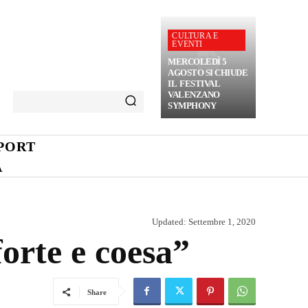
CULTURA E
EVENTI
MERCOLEDÌ 5
AGOSTO SI CHIUDE
IL FESTIVAL
VALENZANO
SYMPHONY
PORT
A
Updated:
Settembre 1, 2020
forte e coesa”
Share