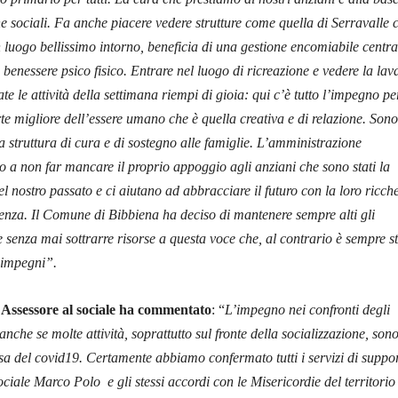
che sociali. Fa anche piacere vedere strutture come quella di Serravalle 
n luogo bellissimo intorno, beneficia di una gestione encomiabile centra
 benessere psico fisico. Entrare nel luogo di ricreazione e vedere la la
te le attività della settimana riempi di gioia: qui c’è tutto l’impegno pe
arte migliore dell’essere umano che è quella creativa e di relazione. Sono
a struttura di cura e di sostegno alle famiglie. L’amministrazione
to a non far mancare il proprio appoggio agli anziani che sono stati la
l nostro passato e ci aiutano ad abbracciare il futuro con la loro ricch
enza. Il Comune di Bibbiena ha deciso di mantenere sempre alti gli
e senza mai sottrarre risorse a questa voce che, al contrario è sempre s
i impegni”.
Assessore al sociale ha commentato
: “
L’impegno nei confronti degli
nche se molte attività, soprattutto sul fronte della socializzazione, son
sa del covid19. Certamente abbiamo confermato tutti i servizi di suppo
ociale Marco Polo e gli stessi accordi con le Misericordie del territorio