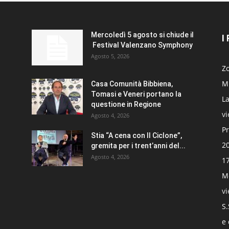
Mercoledì 5 agosto si chiude il
I
Festival Valenzano Symphony
Agosto 5, 2026
Zo
Mi
Casa Comunità Bibbiena,
Tomasi e Veneri portano la
La
questione in Regione
v
Agosto 4, 2026
Pr
Stia “A cena con Il Ciclone”,
20
gremita per i trent’anni del...
Agosto 4, 2026
17
Mo
v
S.
e 