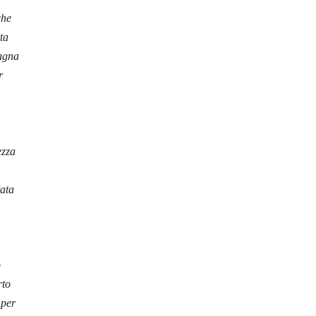
che
ta
vagna
r
ezza
tata
o
rto
 per