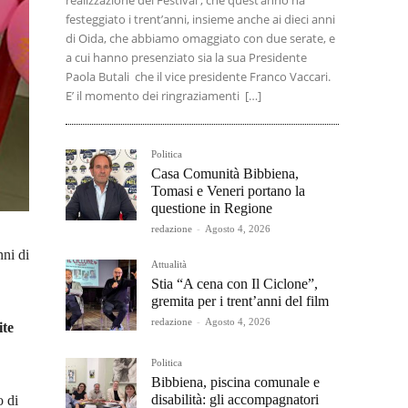
realizzazione del Festival , che quest’anno ha
festeggiato i trent’anni, insieme anche ai dieci anni
di Oida, che abbiamo omaggiato con due serate, e
a cui hanno presenziato sia la sua Presidente
Paola Butali che il vice presidente Franco Vaccari.
E’ il momento dei ringraziamenti […]
Politica
Casa Comunità Bibbiena,
Tomasi e Veneri portano la
questione in Regione
redazione
-
Agosto 4, 2026
nni di
Attualità
Stia “A cena con Il Ciclone”,
gremita per i trent’anni del film
redazione
-
Agosto 4, 2026
ite
Politica
Bibbiena, piscina comunale e
disabilità: gli accompagnatori
o di