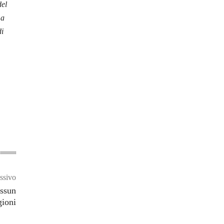
del
 a
di
ssivo
essun
gioni