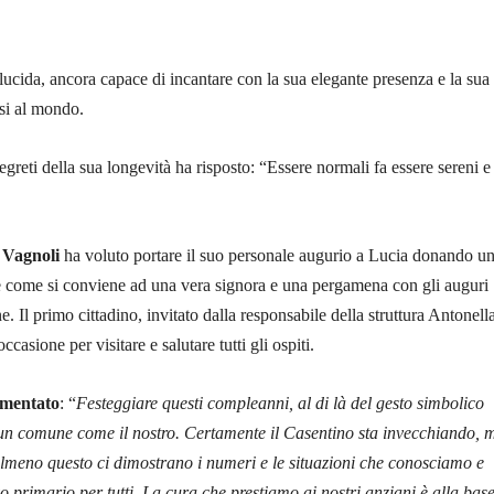
ucida, ancora capace di incantare con la sua elegante presenza e la sua
rsi al mondo.
greti della sua longevità ha risposto: “Essere normali fa essere sereni e 
 Vagnoli
ha voluto portare il suo personale augurio a Lucia donando un
e come si conviene ad una vera signora e una pergamena con gli auguri
. Il primo cittadino, invitato dalla responsabile della struttura Antonell
ccasione per visitare e salutare tutti gli ospiti.
mmentato
: “
Festeggiare questi compleanni, al di là del gesto simbolico
 un comune come il nostro. Certamente il Casentino sta invecchiando, 
almeno questo ci dimostrano i numeri e le situazioni che conosciamo e
vo primario per tutti. La cura che prestiamo ai nostri anziani è alla bas