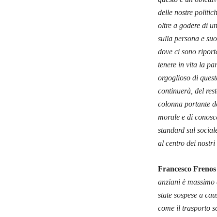
delle nostre politi
oltre a godere di u
sulla persona e suo
dove ci sono riporta
tenere in vita la p
orgoglioso di quest
continuerà, del res
colonna portante de
morale e di conosc
standard sul social
al centro dei nostr
Francesco Frenos 
anziani è massimo a
state sospese a cau
come il trasporto s