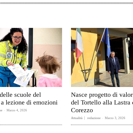
delle scuole del
Nasce progetto di valo
a lezione di emozioni
del Tortello alla Lastra 
Corezzo
ne
-
Marzo 4, 2026
Attualità
redazione
-
Marzo 3, 2026