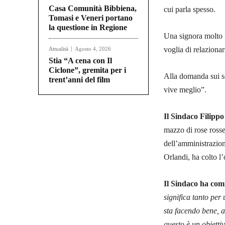
Casa Comunità Bibbiena,
cui parla spesso.
Tomasi e Veneri portano
la questione in Regione
Una signora molto l
voglia di relaziona
Attualità
Agosto 4, 2026
Stia “A cena con Il
Ciclone”, gremita per i
Alla domanda sui se
trent’anni del film
vive meglio”.
Il Sindaco Filippo
mazzo di rose ross
dell’amministrazione
Orlandi, ha colto l’o
Il Sindaco ha co
significa tanto per
sta facendo bene, 
questo è un obietti