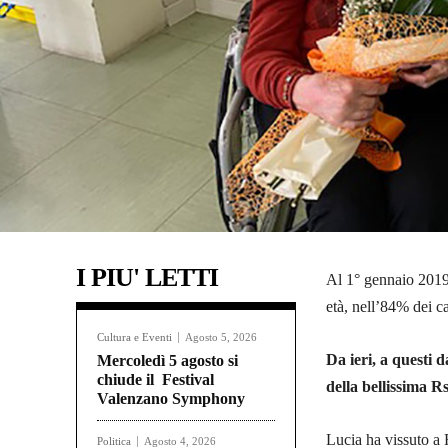
I PIU' LETTI
Al 1° gennaio 2019 
età, nell’84% dei c
Cultura e Eventi
Agosto 5, 2026
Da ieri, a questi d
Mercoledì 5 agosto si
chiude il Festival
della bellissima R
Valenzano Symphony
Lucia ha vissuto a 
Politica
Agosto 4, 2026