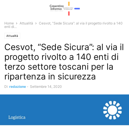
Home
Attualità
Cesvot, “Sede Sicura”: al via il progetto rivolto a 140
enti di...
Attualità
Cesvot, “Sede Sicura”: al via il
progetto rivolto a 140 enti di
terzo settore toscani per la
ripartenza in sicurezza
Di
redazione
-
Settembre 14, 2020