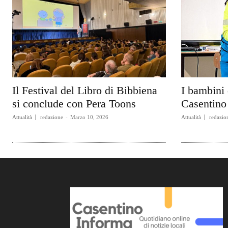
Il Festival del Libro di Bibbiena
I bambini 
si conclude con Pera Toons
Casentino 
Attualità
redazione
-
Marzo 10, 2026
Attualità
redazio