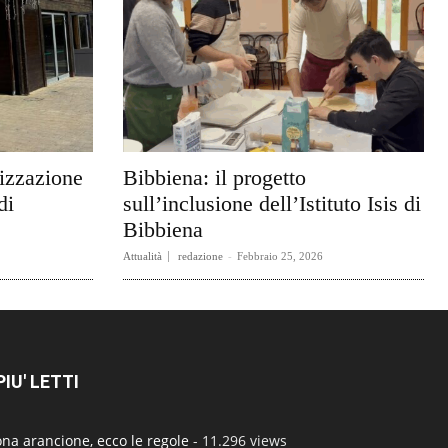
rizzazione
Bibbiena: il progetto
di
sull’inclusione dell’Istituto Isis di
Bibbiena
Attualità
redazione
-
Febbraio 25, 2026
 PIU' LETTI
na arancione, ecco le regole
- 11.296 views