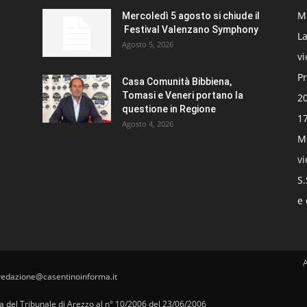
Mi
Mercoledì 5 agosto si chiude il
Festival Valenzano Symphony
La
Agosto 5, 2026
v
Pr
Casa Comunità Bibbiena,
Tomasi e Veneri portano la
20
questione in Regione
17
Agosto 4, 2026
Mo
v
S.
e 
redazione@casentinoinforma.it
pa del Tribunale di Arezzo al n° 10/2006 del 23/06/2006