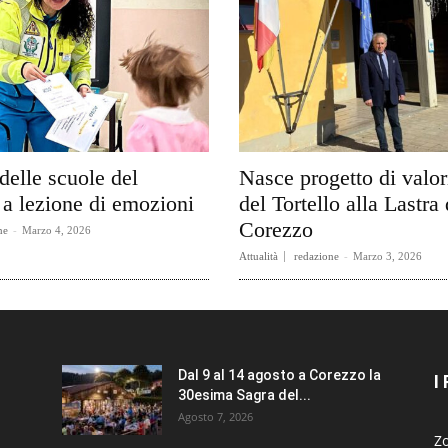
delle scuole del
Nasce progetto di valo
a lezione di emozioni
del Tortello alla Lastra 
Corezzo
ne
-
Marzo 4, 2026
Attualità
redazione
-
Marzo 3, 2026
Dal 9 al 14 agosto a Corezzo la
I
30esima Sagra del...
Agosto 7, 2026
Zo