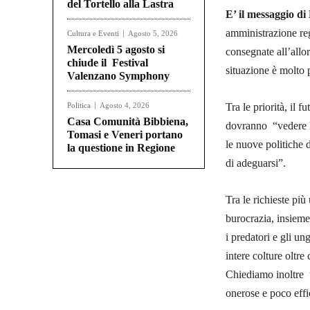
del Tortello alla Lastra
E’ il messaggio d
amministrazione reg
Cultura e Eventi
Agosto 5, 2026
Mercoledì 5 agosto si
consegnate all’allo
chiude il Festival
situazione è molto
Valenzano Symphony
Politica
Agosto 4, 2026
Tra le priorità, il 
Casa Comunità Bibbiena,
dovranno “vedere l
Tomasi e Veneri portano
le nuove politiche 
la questione in Regione
di adeguarsi”.
Tra le richieste più
burocrazia, insieme
i predatori e gli un
intere colture oltre
Chiediamo inoltre u
onerose e poco effi