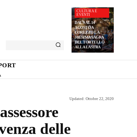
CULTURA E
EVENTI
DAL 9 AL 14
AGOSTO A
COREZZO LA
30ESIMA SAGRA
DEL TORTELLO
ALLA LASTRA
PORT
A
Updated:
Ottobre 22, 2020
assessore
venza delle