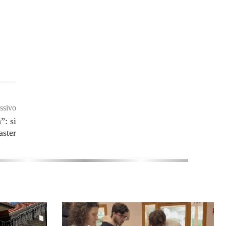
ssivo
”: si
aster