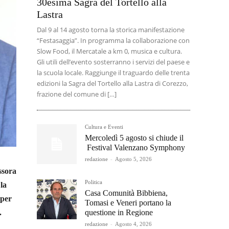
30esima Sagra del Tortello alla
Lastra
Dal 9 al 14 agosto torna la storica manifestazione
“Festasaggia”. In programma la collaborazione con
Slow Food, il Mercatale a km 0, musica e cultura.
Gli utili dell’evento sosterranno i servizi del paese e
la scuola locale. Raggiunge il traguardo delle trenta
edizioni la Sagra del Tortello alla Lastra di Corezzo,
frazione del comune di […]
Cultura e Eventi
Mercoledì 5 agosto si chiude il
Festival Valenzano Symphony
redazione
-
Agosto 5, 2026
ssora
Politica
la
Casa Comunità Bibbiena,
 per
Tomasi e Veneri portano la
questione in Regione
.
redazione
-
Agosto 4, 2026