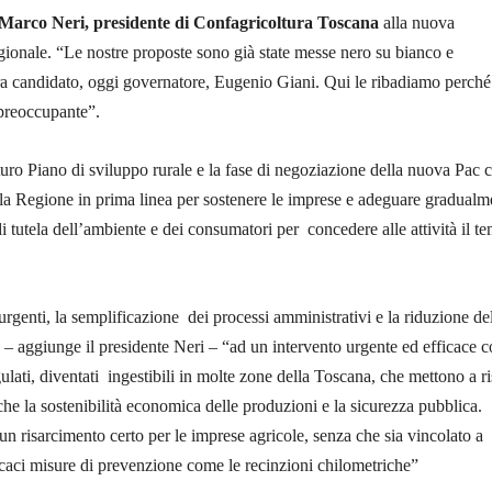
i Marco Neri, presidente di Confagricoltura Toscana
alla nuova
ionale. “Le nostre proposte sono già state messe nero su bianco e
ra candidato, oggi governatore, Eugenio Giani. Qui le ribadiamo perché
 preoccupante”.
futuro Piano di sviluppo rurale e la fase di negoziazione della nuova Pac 
a Regione in prima linea per sostenere le imprese e adeguare gradualm
di tutela dell’ambiente e dei consumatori per concedere alle attività il t
 urgenti, la semplificazione dei processi amministrativi e la riduzione de
 – aggiunge il presidente Neri – “ad un intervento urgente ed efficace c
gulati, diventati ingestibili in molte zone della Toscana, che mettono a r
 che la sostenibilità economica delle produzioni e la sicurezza pubblica.
n risarcimento certo per le imprese agricole, senza che sia vincolato a
caci misure di prevenzione come le recinzioni chilometriche”