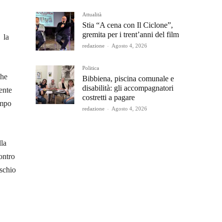
Attualità
Stia “A cena con Il Ciclone”,
gremita per i trent’anni del film
 la
redazione
-
Agosto 4, 2026
Politica
che
Bibbiena, piscina comunale e
disabilità: gli accompagnatori
ente
costretti a pagare
empo
redazione
-
Agosto 4, 2026
lla
ontro
ischio