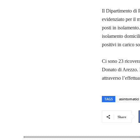
Il Dipartimento di P
evidenziato per il 
posti in isolamento
isolamento domicili
positivi in carico s
Ci sono 23 ricovera
Donato di Arezzo. L’
attraverso l’effett
TAGS
asintomatici
Share