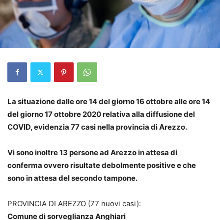
La situazione dalle ore 14 del giorno 16 ottobre alle ore 14
del giorno 17 ottobre 2020 relativa alla diffusione del
COVID, evidenzia 77 casi nella provincia di Arezzo.
Vi sono inoltre 13 persone ad Arezzo in attesa di
conferma ovvero risultate debolmente positive e che
sono in attesa del secondo tampone.
PROVINCIA DI AREZZO (77 nuovi casi):
Comune di sorveglianza Anghiari