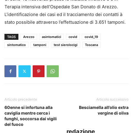
Terapia intensiva dell’Ospedale San Donato di Arezzo.
L’identificazione dei casi ed il tracciamento dei contatti à
stato possibile attraverso l’effettuazione di 3.651 tamponi.
TAGS
Arezzo
asintomatici
covid
covid_19
sintomatico
tamponi
test sierolocigi
Toscana
Articolo precedente
Articolo successivo
60enne si infortuna alla
Besciamella all’olio extra
caviglia mentre cerca i
vergine di oliva
funghi, soccorsa dai vigili
del fuoco
redazione