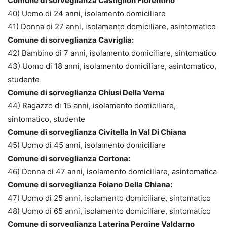
Comune di sorveglianza Castiglion Fiorentino
40) Uomo di 24 anni, isolamento domiciliare
41) Donna di 27 anni, isolamento domiciliare, asintomatico
Comune di sorveglianza Cavriglia:
42) Bambino di 7 anni, isolamento domiciliare, sintomatico
43) Uomo di 18 anni, isolamento domiciliare, asintomatico,
studente
Comune di sorveglianza Chiusi Della Verna
44) Ragazzo di 15 anni, isolamento domiciliare,
sintomatico, studente
Comune di sorveglianza Civitella In Val Di Chiana
45) Uomo di 45 anni, isolamento domiciliare
Comune di sorveglianza Cortona:
46) Donna di 47 anni, isolamento domiciliare, asintomatica
Comune di sorveglianza Foiano Della Chiana:
47) Uomo di 25 anni, isolamento domiciliare, sintomatico
48) Uomo di 65 anni, isolamento domiciliare, sintomatico
Comune di sorveglianza Laterina Pergine Valdarno