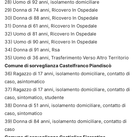
28) Uomo di 92 anni, isolamento domiciliare
29) Donna di 74 anni, Ricovero In Ospedale
30) Donna di 88 anni, Ricovero In Ospedale
31) Donna di 61 anni, Ricovero In Ospedale
32) Uomo di 81 anni, Ricovero In Ospedale
33) Uomo di 90 anni, Ricovero In Ospedale
34) Donna di 91 anni, Rsa
35) Uomo di 36 anni, Trasferimento Verso Altro Territorio
Comune di sorveglianza Castelfranco Piandiscò
36) Ragazzo di 17 anni, isolamento domiciliare, contatto di
caso, asintomatico
37) Ragazzo di 17 anni, isolamento domiciliare, contatto di
caso, sintomatico, studente
38) Donna di 51 anni, isolamento domiciliare, contatto di
caso, sintomatico
39) Donna di 84 anni, isolamento domiciliare, contatto di
caso