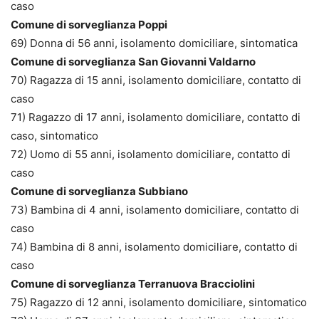
caso
Comune di sorveglianza Poppi
69) Donna di 56 anni, isolamento domiciliare, sintomatica
Comune di sorveglianza San Giovanni Valdarno
70) Ragazza di 15 anni, isolamento domiciliare, contatto di
caso
71) Ragazzo di 17 anni, isolamento domiciliare, contatto di
caso, sintomatico
72) Uomo di 55 anni, isolamento domiciliare, contatto di
caso
Comune di sorveglianza Subbiano
73) Bambina di 4 anni, isolamento domiciliare, contatto di
caso
74) Bambina di 8 anni, isolamento domiciliare, contatto di
caso
Comune di sorveglianza Terranuova Bracciolini
75) Ragazzo di 12 anni, isolamento domiciliare, sintomatico