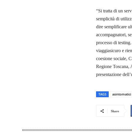
“Si tratta di un ser
semplicità di utili
dire semplificare ul
accompagnatori, sen
processo di testing
viaggiasicuro e rien
coesione sociale, Ca
Regione Toscana, A
presentazione dell’u
TAGS
asintomatici
Share