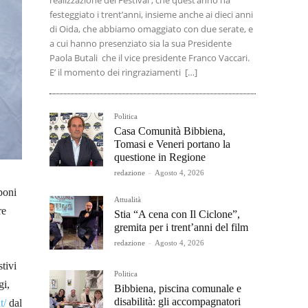
realizzazione del Festival , che quest’anno ha
festeggiato i trent’anni, insieme anche ai dieci anni
di Oida, che abbiamo omaggiato con due serate, e
a cui hanno presenziato sia la sua Presidente
Paola Butali che il vice presidente Franco Vaccari.
E’ il momento dei ringraziamenti […]
Politica
Casa Comunità Bibbiena,
Tomasi e Veneri portano la
questione in Regione
redazione
-
Agosto 4, 2026
poni
Attualità
re
Stia “A cena con Il Ciclone”,
gremita per i trent’anni del film
redazione
-
Agosto 4, 2026
tivi
Politica
gi,
Bibbiena, piscina comunale e
disabilità: gli accompagnatori
t/
dal