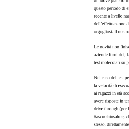
di nuove piattaforme
questo periodo di e
recente a livello n
dell’effettuazione 
orgogliosi. Il nostr
Le novità non finisc
aziende fornitrici, 
test molecolari su p
Nel caso dei test p
la velocità di esec
ai ragazzi in età sc
avere risposte in te
drive through (per
#ascuolainsalute, ch
stesso, direttamente