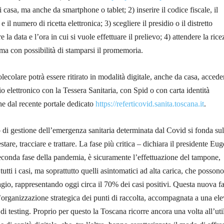
casa, ma anche da smartphone o tablet; 2) inserire il codice fiscale, il
 il numero di ricetta elettronica; 3) scegliere il presidio o il distretto
e la data e l’ora in cui si vuole effettuare il prelievo; 4) attendere la ric
ma con possibilità di stamparsi il promemoria.
molecolare potrà essere ritirato in modalità digitale, anche da casa, acced
io elettronico con la Tessera Sanitaria, con Spid o con carta identità
he dal recente portale dedicato
https://referticovid.sanita.toscana.it
.
 di gestione dell’emergenza sanitaria determinata dal Covid si fonda sul
estare, tracciare e trattare. La fase più critica – dichiara il presidente Eu
econda fase della pandemia, è sicuramente l’effettuazione del tampone,
e tutti i casi, ma soprattutto quelli asintomatici ad alta carica, che possono
tagio, rappresentando oggi circa il 70% dei casi positivi. Questa nuova f
organizzazione strategica dei punti di raccolta, accompagnata a una ele
di testing. Proprio per questo la Toscana ricorre ancora una volta all’uti