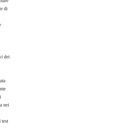
ntare
te di
e
vi dei
ata
ente
i
ta nei
 test