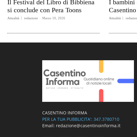
Il Festival del Libro di Bibbiena
I bambini 
si conclude con Pera Toons
Casentino 
Attualità
redazione
-
Marzo 10, 2026
Attualità
redazio
CASENTINO INFORMA
PER LA TUA PUBBLICITA': 347.3780710
Email: redazione@casentinoinforma.it