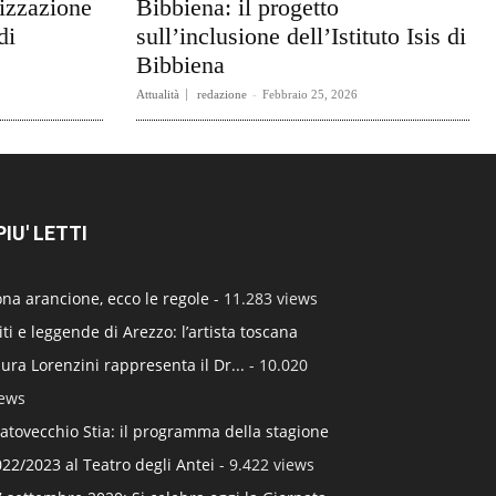
rizzazione
Bibbiena: il progetto
di
sull’inclusione dell’Istituto Isis di
Bibbiena
Attualità
redazione
-
Febbraio 25, 2026
 PIU' LETTI
na arancione, ecco le regole
- 11.283 views
ti e leggende di Arezzo: l’artista toscana
ura Lorenzini rappresenta il Dr...
- 10.020
iews
atovecchio Stia: il programma della stagione
22/2023 al Teatro degli Antei
- 9.422 views