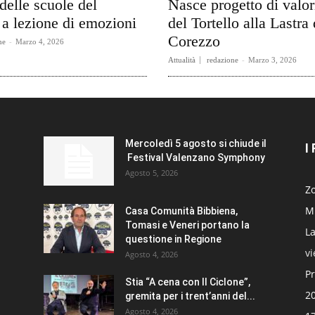
delle scuole del
Nasce progetto di valo
a lezione di emozioni
del Tortello alla Lastra 
Corezzo
ne
-
Marzo 4, 2026
Attualità
redazione
-
Marzo 3, 2026
Mercoledì 5 agosto si chiude il
I
Festival Valenzano Symphony
Agosto 5, 2026
Zo
Mi
Casa Comunità Bibbiena,
Tomasi e Veneri portano la
La
questione in Regione
v
Agosto 4, 2026
Pr
Stia “A cena con Il Ciclone”,
20
gremita per i trent’anni del...
Agosto 4, 2026