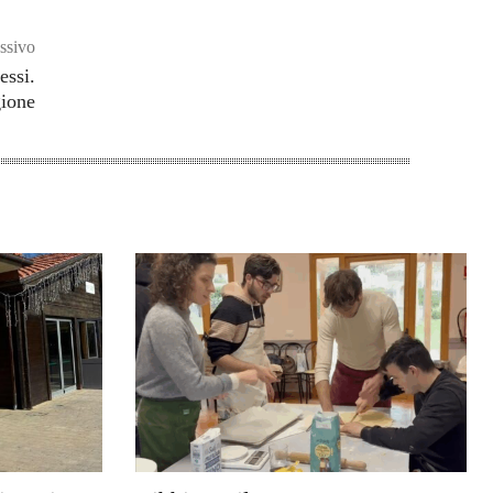
ssivo
essi.
gione