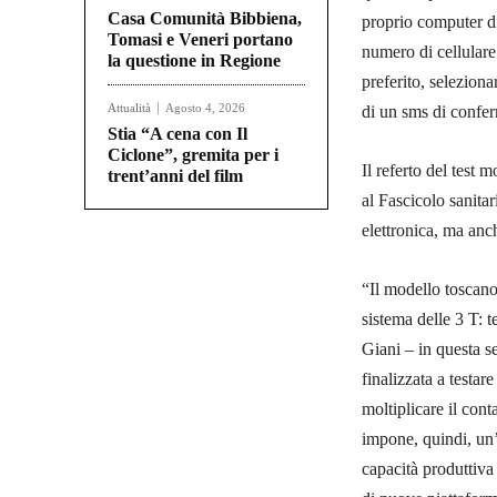
Casa Comunità Bibbiena,
proprio computer di 
Tomasi e Veneri portano
numero di cellulare e
la questione in Regione
preferito, selezionar
Attualità
Agosto 4, 2026
di un sms di confer
Stia “A cena con Il
Ciclone”, gremita per i
Il referto del test 
trent’anni del film
al Fascicolo sanitar
elettronica, ma anc
“Il modello toscano
sistema delle 3 T: t
Giani – in questa s
finalizzata a testar
moltiplicare il con
impone, quindi, un’
capacità produttiva 