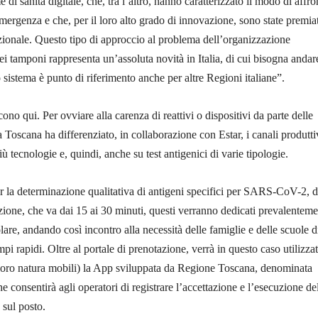
 di sanità digitale, che, tra l’altro, hanno caratterizzato il modo di affro
mergenza e che, per il loro alto grado di innovazione, sono state premia
azionale. Questo tipo di approccio al problema dell’organizzazione
dei tamponi rappresenta un’assoluta novità in Italia, di cui bisogna andar
o sistema è punto di riferimento anche per altre Regioni italiane”.
ono qui. Per ovviare alla carenza di reattivi o dispositivi da parte delle
la Toscana ha differenziato, in collaborazione con Estar, i canali produtti
iù tecnologie e, quindi, anche su test antigenici di varie tipologie.
er la determinazione qualitativa di antigeni specifici per SARS-CoV-2, d
uzione, che va dai 15 ai 30 minuti, questi verranno dedicati prevalentem
olare, andando così incontro alla necessità delle famiglie e delle scuole d
mpi rapidi. Oltre al portale di prenotazione, verrà in questo caso utilizza
 loro natura mobili) la App sviluppata da Regione Toscana, denominata
e consentirà agli operatori di registrare l’accettazione e l’esecuzione del
 sul posto.