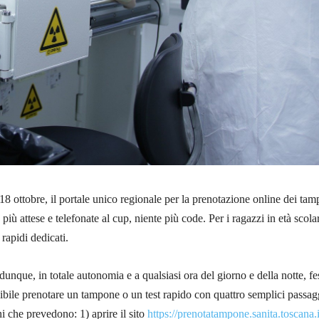
18 ottobre, il portale unico regionale per la prenotazione online dei tam
e più attese e telefonate al cup, niente più code. Per i ragazzi in età scola
 rapidi dedicati.
unque, in totale autonomia e a qualsiasi ora del giorno e della notte, fes
ibile prenotare un tampone o un test rapido con quattro semplici passag
i che prevedono: 1) aprire il sito
https://prenotatampone.sanita.toscana.i