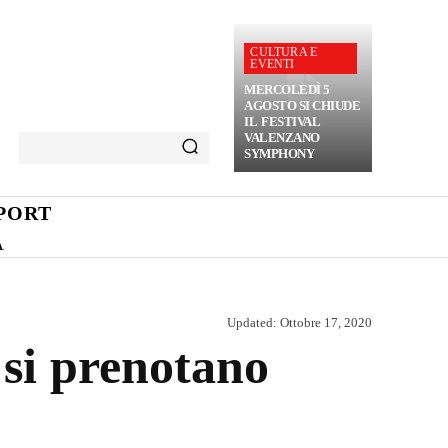
CULTURA E
EVENTI
MERCOLEDÌ 5
AGOSTO SI CHIUDE
IL FESTIVAL
VALENZANO
SYMPHONY
PORT
A
Updated:
Ottobre 17, 2020
 si prenotano