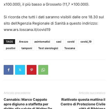
x100.000), il più basso a Grosseto (11,7 x100.000).
Si ricorda che tutti i dati saranno visibili dalle ore 18.30 sul
sito dell’Agenzia Regionale di Sanità a questo indirizzo:
www.ars.toscana.it/covid19
TAGS
Arezzo
asintomatici
casi
covid
covid_19
positivi
tamponi
Test sierologici
Toscana
Articolo precedente
Articolo successivo
Cannabis: Marco Cappato
Riattivato questa mattina il
apre digiuno a staffetta per
Centro di Protezione Civile
diritto alla salute di Walter De
città di Bibbiena