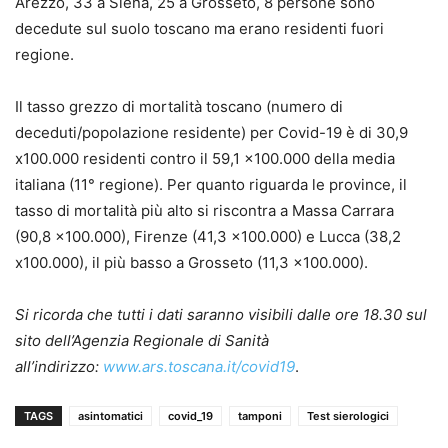
Arezzo, 33 a Siena, 25 a Grosseto, 8 persone sono
decedute sul suolo toscano ma erano residenti fuori
regione.
Il tasso grezzo di mortalità toscano (numero di
deceduti/popolazione residente) per Covid-19 è di 30,9
x100.000 residenti contro il 59,1 x100.000 della media
italiana (11° regione). Per quanto riguarda le province, il
tasso di mortalità più alto si riscontra a Massa Carrara
(90,8 x100.000), Firenze (41,3 x100.000) e Lucca (38,2
x100.000), il più basso a Grosseto (11,3 x100.000).
Si ricorda che tutti i dati saranno visibili dalle ore 18.30 sul
sito dell’Agenzia Regionale di Sanità
all’indirizzo:
www.ars.toscana.it/covid19
.
TAGS
asintomatici
covid_19
tamponi
Test sierologici