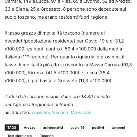
Carrara, 149 a Lucca, 97 a Pisa, 65 a Livorno, 52 ad Arezzo,
33 a Siena, 25 a Grosseto, 8 persone sono decedute sul
suolo toscano, ma erano residenti fuori regione.
Il tasso grezzo di mortalità toscano (numero di
deceduti/popolazione residente) per Covid-19 è di 31,2
x100.000 residenti contro il 59,4 x100.000 della media
italiana (11° regione). Per quanto riguarda le province, il
tasso di mortalità più alto si riscontra a Massa Carrara (91,3
x100.000), Firenze (41,5 x100.000) e Lucca (38,4
x100.000), il più basso a Grosseto (11,3 x100.000).
Tutti i dati saranno visibili dalle ore 18.30 sul sito
dell’Agenzia Regionale di Sanità
all’indirizzo:
www.ars.toscana.it/covid19
.
TAGS
Arezzo
asintomatici
covid_19
positivi
tamponi
Test sierologici
Toscana