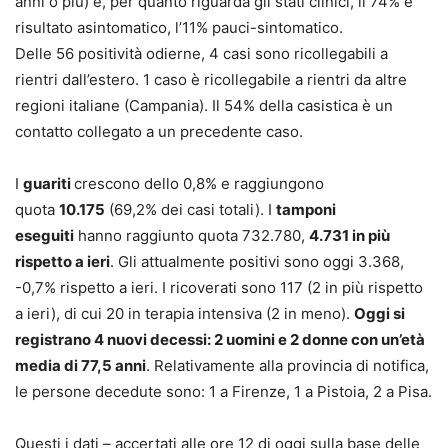
anni o più) e, per quanto riguarda gli stati clinici, il 74% è
risultato asintomatico, l’11% pauci-sintomatico.
Delle 56 positività odierne, 4 casi sono ricollegabili a
rientri dall’estero. 1 caso è ricollegabile a rientri da altre
regioni italiane (Campania). Il 54% della casistica è un
contatto collegato a un precedente caso.
I
guariti
crescono dello 0,8% e raggiungono
quota
10.175
(69,2% dei casi totali). I
tamponi
eseguiti
hanno raggiunto quota 732.780,
4.731 in più
rispetto a ieri
. Gli attualmente positivi sono oggi 3.368,
-0,7% rispetto a ieri. I ricoverati sono 117 (2 in più rispetto
a ieri), di cui 20 in terapia intensiva (2 in meno).
Oggi si
registrano 4 nuovi decessi: 2 uomini e 2 donne con un’età
media di 77,5 anni
. Relativamente alla provincia di notifica,
le persone decedute sono: 1 a Firenze, 1 a Pistoia, 2 a Pisa.
Questi i dati – accertati alle ore 12 di oggi sulla base delle