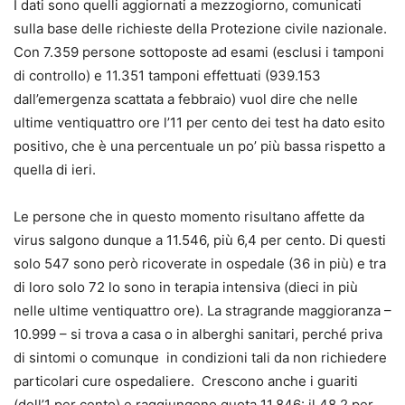
I dati sono quelli aggiornati a mezzogiorno, comunicati
sulla base delle richieste della Protezione civile nazionale.
Con 7.359 persone sottoposte ad esami (esclusi i tamponi
di controllo) e 11.351 tamponi effettuati (939.153
dall’emergenza scattata a febbraio) vuol dire che nelle
ultime ventiquattro ore l’11 per cento dei test ha dato esito
positivo, che è una percentuale un po’ più bassa rispetto a
quella di ieri.
Le persone che in questo momento risultano affette da
virus salgono dunque a 11.546, più 6,4 per cento. Di questi
solo 547 sono però ricoverate in ospedale (36 in più) e tra
di loro solo 72 lo sono in terapia intensiva (dieci in più
nelle ultime ventiquattro ore). La stragrande maggioranza –
10.999 – si trova a casa o in alberghi sanitari, perché priva
di sintomi o comunque in condizioni tali da non richiedere
particolari cure ospedaliere. Crescono anche i guariti
(dell’1 per cento) e raggiungono quota 11.846: il 48,2 per