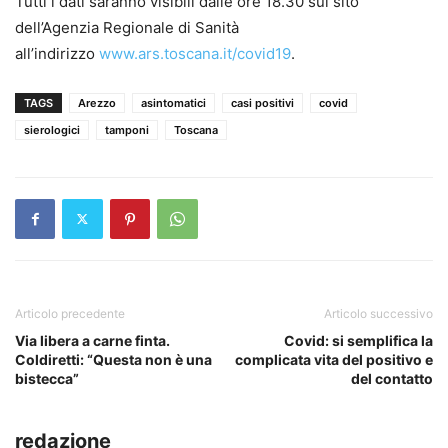
Tutti i dati saranno visibili dalle ore 18.30 sul sito
dell’Agenzia Regionale di Sanità
all’indirizzo
www.ars.toscana.it/covid19
.
TAGS
Arezzo
asintomatici
casi positivi
covid
sierologici
tamponi
Toscana
Articolo precedente
Articolo successivo
Via libera a carne finta.
Covid: si semplifica la
Coldiretti: “Questa non è una
complicata vita del positivo e
bistecca”
del contatto
redazione