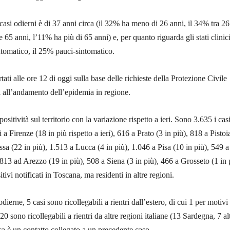
casi odierni è di 37 anni circa (il 32% ha meno di 26 anni, il 34% tra 26
e 65 anni, l’11% ha più di 65 anni) e, per quanto riguarda gli stati clinici,
ntomatico, il 25% pauci-sintomatico.
rtati alle ore 12 di oggi sulla base delle richieste della Protezione Civile
i all’andamento dell’epidemia in regione.
positività sul territorio con la variazione rispetto a ieri. Sono 3.635 i cas
a Firenze (18 in più rispetto a ieri), 616 a Prato (3 in più), 818 a Pistoi
ssa (22 in più), 1.513 a Lucca (4 in più), 1.046 a Pisa (10 in più), 549 a
 813 ad Arezzo (19 in più), 508 a Siena (3 in più), 466 a Grosseto (1 in 
tivi notificati in Toscana, ma residenti in altre regioni.
odierne, 5 casi sono ricollegabili a rientri dall’estero, di cui 1 per motivi
0 sono ricollegabili a rientri da altre regioni italiane (13 Sardegna, 7 al
ica è un contatto collegato a un precedente caso.