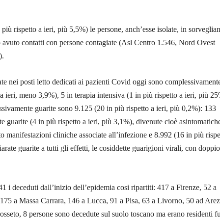
iù rispetto a ieri, più 5,5%) le persone, anch’esse isolate, in sorveglia
o avuto contatti con persone contagiate (Asl Centro 1.546, Nord Ovest
).
te nei posti letto dedicati ai pazienti Covid oggi sono complessivament
a ieri, meno 3,9%), 5 in terapia intensiva (1 in più rispetto a ieri, più 2
ivamente guarite sono 9.125 (20 in più rispetto a ieri, più 0,2%): 133
 guarite (4 in più rispetto a ieri, più 3,1%), divenute cioè asintomatich
o manifestazioni cliniche associate all’infezione e 8.992 (16 in più rispe
arate guarite a tutti gli effetti, le cosiddette guarigioni virali, con doppio
 i deceduti dall’inizio dell’epidemia cosi ripartiti: 417 a Firenze, 52 a
, 175 a Massa Carrara, 146 a Lucca, 91 a Pisa, 63 a Livorno, 50 ad Arez
osseto, 8 persone sono decedute sul suolo toscano ma erano residenti fu