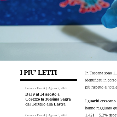
I PIU' LETTI
In Toscana sono 11
identificati in cors
più rispetto al tota
Cultura e Eventi
Agosto 7, 2026
Dal 9 al 14 agosto a
Corezzo la 30esima Sagra
I
guariti crescono
del Tortello alla Lastra
hanno raggiunto quo
1.421, +5,3% rispet
Cultura e Eventi
Agosto 5, 2026