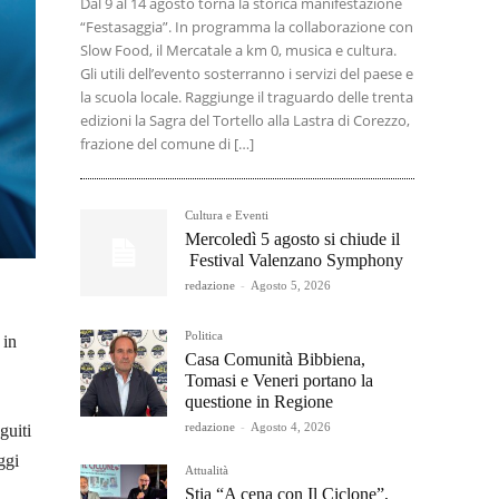
Dal 9 al 14 agosto torna la storica manifestazione
“Festasaggia”. In programma la collaborazione con
Slow Food, il Mercatale a km 0, musica e cultura.
Gli utili dell’evento sosterranno i servizi del paese e
la scuola locale. Raggiunge il traguardo delle trenta
edizioni la Sagra del Tortello alla Lastra di Corezzo,
frazione del comune di […]
Cultura e Eventi
Mercoledì 5 agosto si chiude il
Festival Valenzano Symphony
redazione
-
Agosto 5, 2026
Politica
 in
Casa Comunità Bibbiena,
Tomasi e Veneri portano la
questione in Regione
redazione
-
Agosto 4, 2026
guiti
ggi
Attualità
Stia “A cena con Il Ciclone”,