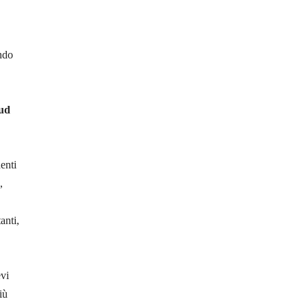
ondo
Sud
enti
,
anti,
evi
iù