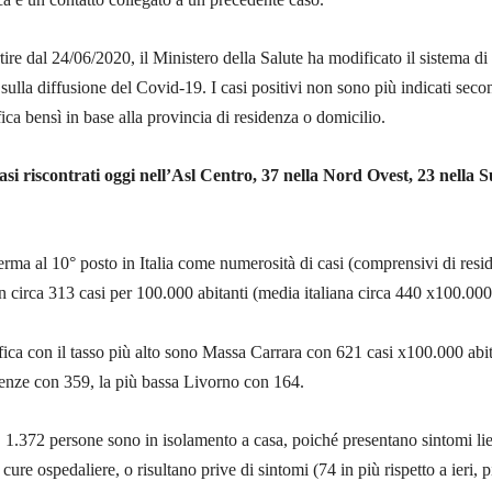
tire dal 24/06/2020, il Ministero della Salute ha modificato il sistema di
 sulla diffusione del Covid-19. I casi positivi non sono più indicati sec
fica bensì in base alla provincia di residenza o domicilio.
asi riscontrati oggi nell’Asl Centro, 37 nella Nord Ovest, 23 nella 
rma al 10° posto in Italia come numerosità di casi (comprensivi di resid
on circa 313 casi per 100.000 abitanti (media italiana circa 440 x100.000
fica con il tasso più alto sono Massa Carrara con 621 casi x100.000 abit
enze con 359, la più bassa Livorno con 164.
1.372 persone sono in isolamento a casa, poiché presentano sintomi li
ure ospedaliere, o risultano prive di sintomi (74 in più rispetto a ieri, p