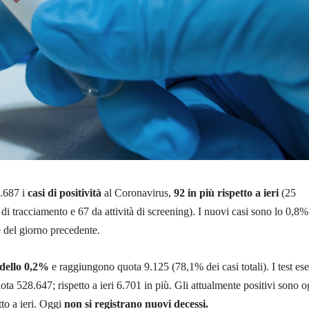
.687 i
casi di positività
al Coronavirus,
92 in più rispetto a ieri
(25
o di tracciamento e 67 da attività di screening). I nuovi casi sono lo 0,8%
le del giorno precedente.
 dello 0,2%
e raggiungono quota 9.125 (78,1% dei casi totali). I test ese
ta 528.647; rispetto a ieri 6.701 in più. Gli attualmente positivi sono o
to a ieri. Oggi
non si registrano nuovi decessi.