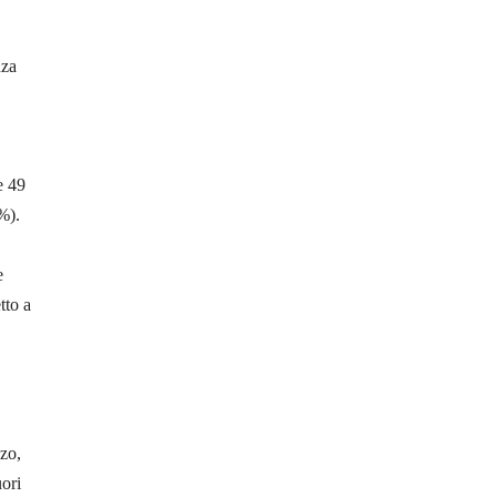
nza
e 49
5%).
e
tto a
zo,
ori