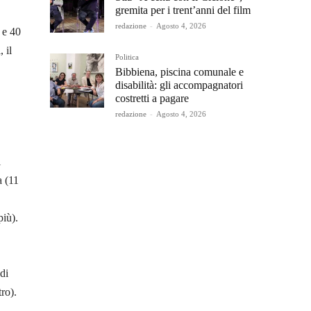
gremita per i trent’anni del film
redazione
-
Agosto 4, 2026
 e 40
 il
Politica
Bibbiena, piscina comunale e
disabilità: gli accompagnatori
costretti a pagare
redazione
-
Agosto 4, 2026
i
a (11
più).
 di
tro).