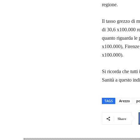
regione.
Il tasso grezzo di 
di 30,6 x100.000 re
quanto riguarda le p
x100.000), Firenze
x100.000).
Si ricorda che tutti
Sanità a questo indi
TAGS
Arezzo
po
Share