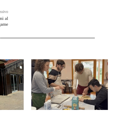
ssivo
mi al
game