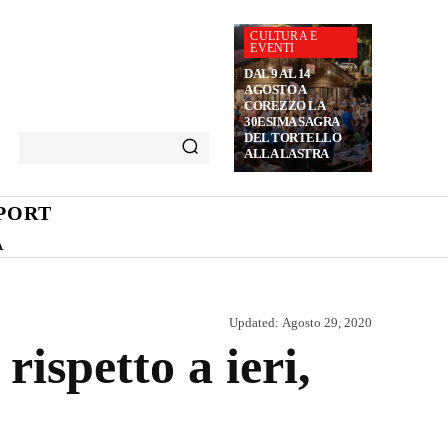
CULTURA E
EVENTI
DAL 9 AL 14
AGOSTO A
COREZZO LA
30ESIMA SAGRA
DEL TORTELLO
ALLA LASTRA
PORT
A
Updated:
Agosto 29, 2020
rispetto a ieri,