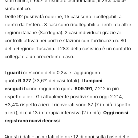
stati clinici, il 64% è risultato asintomatico, il 23% pauci-
sintomatico.
Delle 92 positività odierne, 15 casi sono ricollegabili a
rientri dall’estero. 3 casi sono ricollegabili a rientri da altre
regioni italiane (Sardegna). 2 casi individuati grazie ai
controlli attivati nei porti e stazioni con l’ordinanza n. 80
della Regione Toscana. Il 28% della casistica è un contatto
collegato a un precedente caso.
I
guariti
crescono dello 0,2% e raggiungono
quota
9.377
(73,6% dei casi totali). I
tamponi
eseguiti
hanno raggiunto quota
609.191
, 7.212 in più
rispetto a ieri. Gli attualmente positivi sono oggi 2.214,
+3,4% rispetto a ieri. I ricoverati sono 87 (7 in più rispetto
a ieri), di cui 13 in terapia intensiva (2 in più).
Oggi non si
registrano nuovi decessi
.
Questi i dati – accertati alle ore 12 di oggi sulla base delle