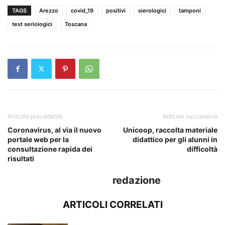
TAGS
Arezzo
covid_19
positivi
sierologici
tamponi
test seriologici
Toscana
Articolo precedente
Articolo successivo
Coronavirus, al via il nuovo
Unicoop, raccolta materiale
portale web per la
didattico per gli alunni in
consultazione rapida dei
difficoltà
risultati
redazione
ARTICOLI CORRELATI