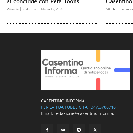
si conclude con Pera Toons
Casentino 
Attualità
redazione
-
Marzo 10, 2026
Attualità
redazio
CASENTINO INFORMA
PER LA TUA PUBBLICITA': 347.3780710
Email: redazione@casentinoinforma.it