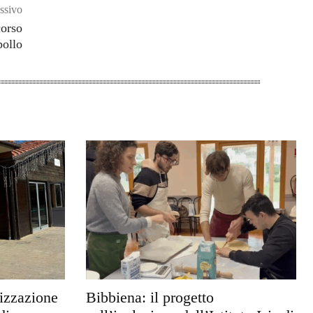
ssivo
corso
pollo
rizzazione
Bibbiena: il progetto