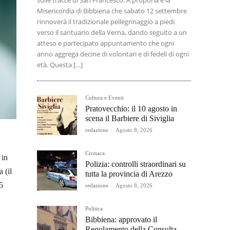
sulle tracce di San Francesco. A proporla è la
Misericordia di Bibbiena che sabato 12 settembre
rinnoverà il tradizionale pellegrinaggio a piedi
verso il santuario della Verna, dando seguito a un
atteso e partecipato appuntamento che ogni
anno aggrega decine di volontari e di fedeli di ogni
età. Questa […]
Cultura e Eventi
Pratovecchio: il 10 agosto in
scena il Barbiere di Siviglia
redazione
-
Agosto 8, 2026
Cronaca
 in
Polizia: controlli straordinari su
 (il
tutta la provincia di Arezzo
5
redazione
-
Agosto 8, 2026
Politica
Bibbiena: approvato il
Regolamento della Consulta