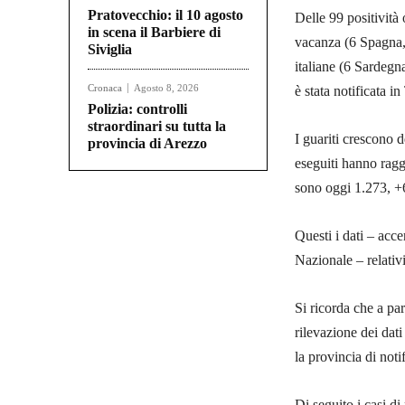
Pratovecchio: il 10 agosto
Delle 99 positività 
in scena il Barbiere di
vacanza (6 Spagna, 4
Siviglia
italiane (6 Sardegna,
Cronaca
Agosto 8, 2026
è stata notificata i
Polizia: controlli
straordinari su tutta la
I guariti crescono 
provincia di Arezzo
eseguiti hanno raggi
sono oggi 1.273, +6
Questi i dati – acce
Nazionale – relativ
Si ricorda che a par
rilevazione dei dati
la provincia di noti
Di seguito i casi di 