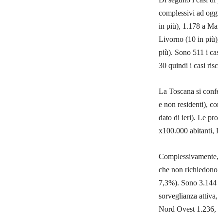
complessivi ad oggi 
in più), 1.178 a Mas
Livorno (10 in più)
più). Sono 511 i cas
30 quindi i casi ri
La Toscana si confe
e non residenti), c
dato di ieri). Le pr
x100.000 abitanti,
Complessivamente, 
che non richiedono c
7,3%). Sono 3.144 (5
sorveglianza attiva
Nord Ovest 1.236, 