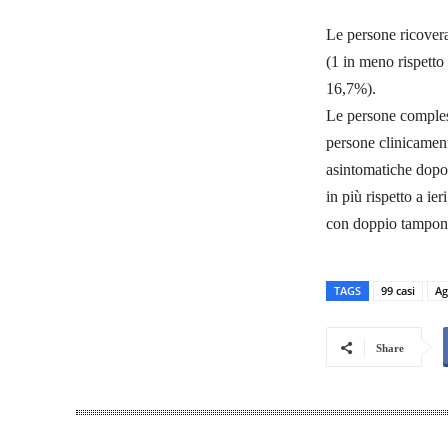
Le persone ricovera
(1 in meno rispetto 
16,7%).
Le persone compless
persone clinicament
asintomatiche dopo 
in più rispetto a ier
con doppio tampon
TAGS
99 casi
Ag
Share