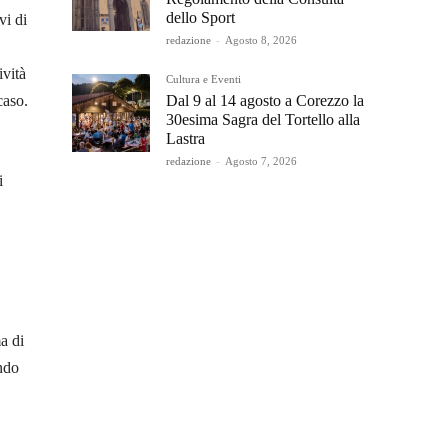
dello Sport
vi di
redazione
-
Agosto 8, 2026
ività
Cultura e Eventi
Dal 9 al 14 agosto a Corezzo la
caso.
30esima Sagra del Tortello alla
Lastra
redazione
-
Agosto 7, 2026
i
a di
ondo
i