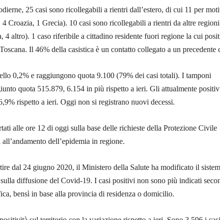
odierne, 25 casi sono ricollegabili a rientri dall’estero, di cui 11 per moti
 Croazia, 1 Grecia). 10 casi sono ricollegabili a rientri da altre regioni
 4 altro). 1 caso riferibile a cittadino residente fuori regione la cui posit
n Toscana. Il 46% della casistica è un contatto collegato a un precedente 
dello 0,2% e raggiungono quota 9.100 (79% dei casi totali). I tamponi
unto quota 515.879, 6.154 in più rispetto a ieri. Gli attualmente positiv
,9% rispetto a ieri. Oggi non si registrano nuovi decessi.
rtati alle ore 12 di oggi sulla base delle richieste della Protezione Civile
i all’andamento dell’epidemia in regione.
tire dal 24 giugno 2020, il Ministero della Salute ha modificato il sistem
 sulla diffusione del Covid-19. I casi positivi non sono più indicati sec
fica, bensì in base alla provincia di residenza o domicilio.
positività sul territorio con la variazione rispetto a ieri. Sono 3.596 i cas