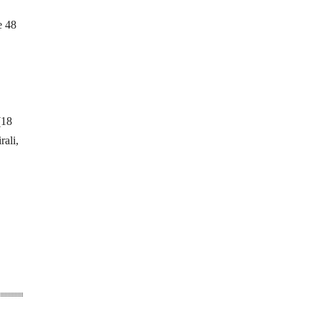
e 48
(18
rali,