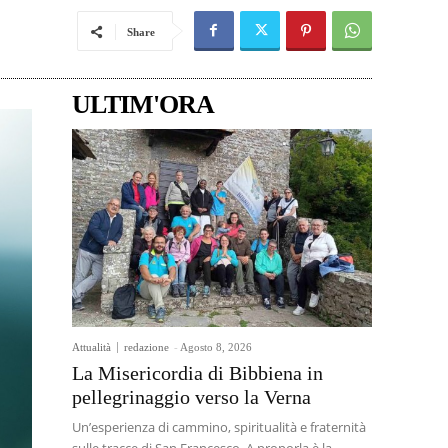
Share
ULTIM'ORA
Attualità
redazione
-
Agosto 8, 2026
La Misericordia di Bibbiena in
pellegrinaggio verso la Verna
Un’esperienza di cammino, spiritualità e fraternità