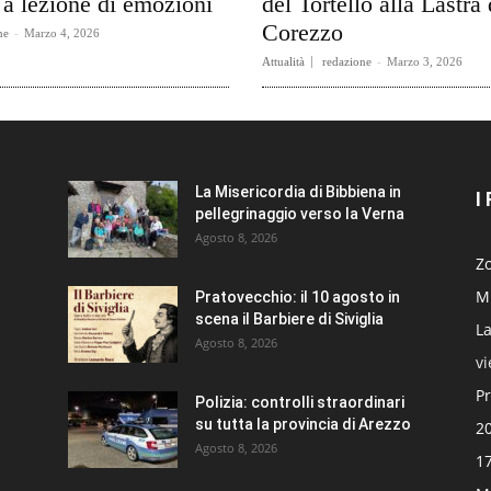
a lezione di emozioni
del Tortello alla Lastra 
Corezzo
ne
-
Marzo 4, 2026
Attualità
redazione
-
Marzo 3, 2026
La Misericordia di Bibbiena in
I
pellegrinaggio verso la Verna
Agosto 8, 2026
Zo
Mi
Pratovecchio: il 10 agosto in
scena il Barbiere di Siviglia
La
Agosto 8, 2026
v
Pr
Polizia: controlli straordinari
su tutta la provincia di Arezzo
20
Agosto 8, 2026
17