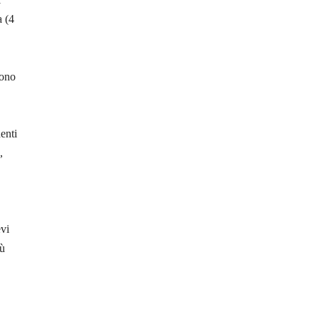
a (4
Sono
enti
,
evi
iù