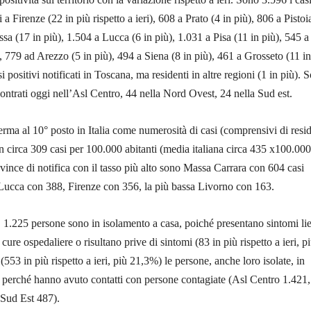
a Firenze (22 in più rispetto a ieri), 608 a Prato (4 in più), 806 a Pistoi
sa (17 in più), 1.504 a Lucca (6 in più), 1.031 a Pisa (11 in più), 545 a
, 779 ad Arezzo (5 in più), 494 a Siena (8 in più), 461 a Grosseto (11 in
i positivi notificati in Toscana, ma residenti in altre regioni (1 in più). 
scontrati oggi nell’Asl Centro, 44 nella Nord Ovest, 24 nella Sud est.
rma al 10° posto in Italia come numerosità di casi (comprensivi di resid
on circa 309 casi per 100.000 abitanti (media italiana circa 435 x100.000
ovince di notifica con il tasso più alto sono Massa Carrara con 604 casi
 Lucca con 388, Firenze con 356, la più bassa Livorno con 163.
1.225 persone sono in isolamento a casa, poiché presentano sintomi li
ure ospedaliere o risultano prive di sintomi (83 in più rispetto a ieri, p
53 in più rispetto a ieri, più 21,3%) le persone, anche loro isolate, in
, perché hanno avuto contatti con persone contagiate (Asl Centro 1.421,
Sud Est 487).