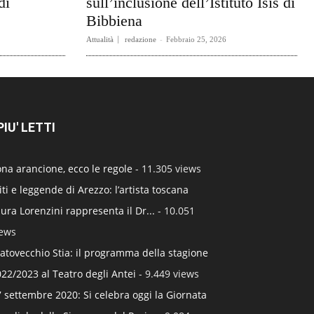
di
sull’inclusione dell’Istituto Isis di
Bibbiena
Attualità
redazione
-
Febbraio 25, 2026
 PIU' LETTI
na arancione, ecco le regole
- 11.305 views
ti e leggende di Arezzo: l’artista toscana
ura Lorenzini rappresenta il Dr...
- 10.051
iews
atovecchio Stia: il programma della stagione
22/2023 al Teatro degli Antei
- 9.449 views
 settembre 2020: Si celebra oggi la Giornata