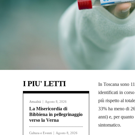
I PIU' LETTI
In Toscana sono 11.5
identificati in cors
più rispetto al tota
Attualità
Agosto 8, 2026
La Misericordia di
33% ha meno di 26 a
Bibbiena in pellegrinaggio
anni) e, per quanto 
verso la Verna
sintomatico.
Cultura e Eventi
Agosto 8, 2026