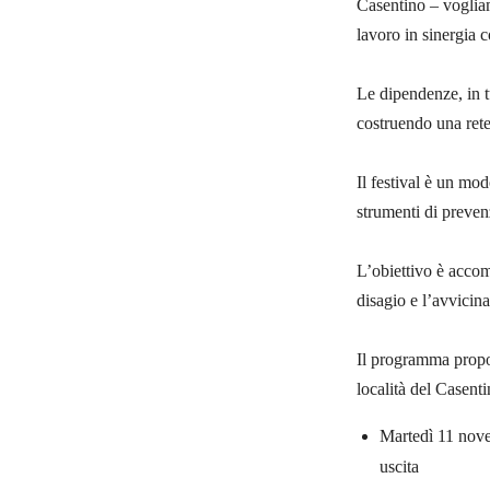
Casentino – vogliamo
lavoro in sinergia 
Le dipendenze, in tu
costruendo una rete 
Il festival è un mod
strumenti di preven
L’obiettivo è accom
disagio e l’avvicin
Il programma propon
località del Casenti
Martedì 11 nove
uscita