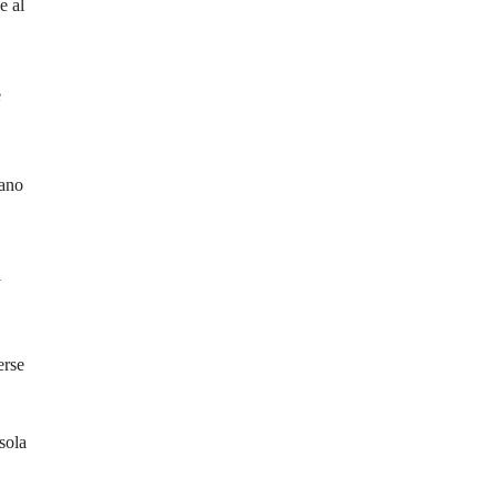
e al
e
tano
l
erse
sola