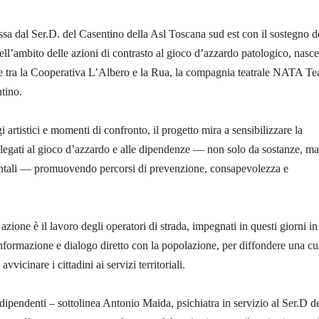
ssa dal Ser.D. del Casentino della Asl Toscana sud est con il sostegno d
l’ambito delle azioni di contrasto al gioco d’azzardo patologico, nasce
e tra la Cooperativa L’Albero e la Rua, la compagnia teatrale NATA Tea
tino.
 artistici e momenti di confronto, il progetto mira a sensibilizzare la
 legati al gioco d’azzardo e alle dipendenze — non solo da sostanze, ma
tali — promuovendo percorsi di prevenzione, consapevolezza e
azione è il lavoro degli operatori di strada, impegnati in questi giorni in
 informazione e dialogo diretto con la popolazione, per diffondere una cu
vvicinare i cittadini ai servizi territoriali.
pendenti – sottolinea Antonio Maida, psichiatra in servizio al Ser.D d