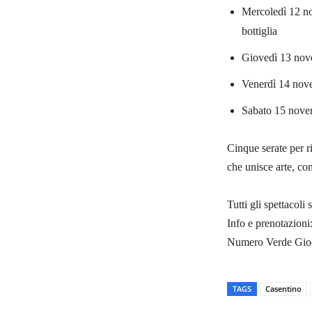
Mercoledì 12 no
bottiglia
Giovedì 13 nove
Venerdì 14 nove
Sabato 15 nove
Cinque serate per r
che unisce arte, co
Tutti gli spettacoli
Info e prenotazion
Numero Verde Gioc
TAGS
Casentino