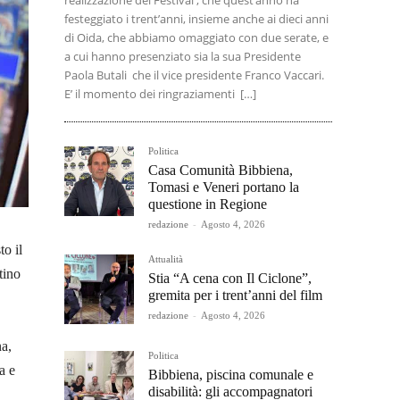
realizzazione del Festival , che quest’anno ha
festeggiato i trent’anni, insieme anche ai dieci anni
di Oida, che abbiamo omaggiato con due serate, e
a cui hanno presenziato sia la sua Presidente
Paola Butali che il vice presidente Franco Vaccari.
E’ il momento dei ringraziamenti […]
Politica
Casa Comunità Bibbiena,
Tomasi e Veneri portano la
questione in Regione
redazione
-
Agosto 4, 2026
to il
Attualità
tino
Stia “A cena con Il Ciclone”,
gremita per i trent’anni del film
redazione
-
Agosto 4, 2026
na,
Politica
a e
Bibbiena, piscina comunale e
disabilità: gli accompagnatori