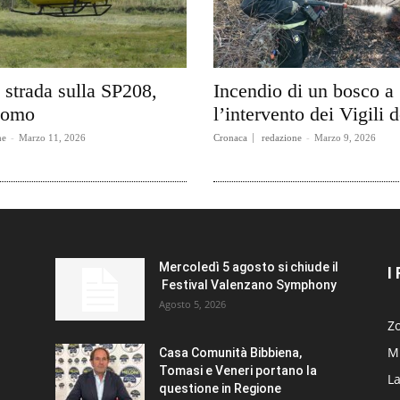
 strada sulla SP208,
Incendio di un bosco a 
 uomo
l’intervento dei Vigili 
ne
-
Marzo 11, 2026
Cronaca
redazione
-
Marzo 9, 2026
Mercoledì 5 agosto si chiude il
I
Festival Valenzano Symphony
Agosto 5, 2026
Zo
Mi
Casa Comunità Bibbiena,
Tomasi e Veneri portano la
La
questione in Regione