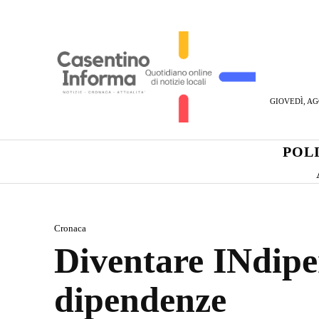
GIOVEDÌ, AG
POL
Cronaca
Diventare INdipen
dipendenze