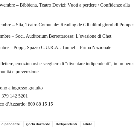
vembre – Bibbiena, Teatro Dovizi: Vuoti a perdere / Confidenze alla
mbre – Stia, Teatro Comunale: Reading de Gli ultimi giorni di Pompe
mbre – Soci, Auditorium Berrettarossa: L’evasione di Chet
mbre – Poppi, Spazio C.U.R.A.: Tunnel – Prima Nazionale
iflettere, emozionarsi e scegliere di “diventare indipendenti”, in un perc
munità e prevenzione.
 sono a ingresso gratuito
i: 379 142 5201
o d’Azzardo: 800 88 15 15
dipendenze
giochi dazzardo
INdipendenti
salute