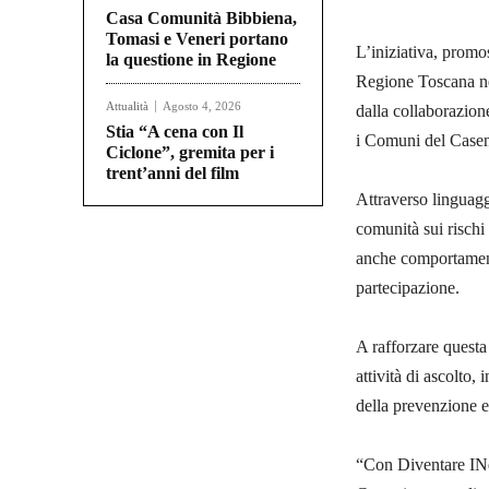
Casa Comunità Bibbiena,
Tomasi e Veneri portano
L’iniziativa, promo
la questione in Regione
Regione Toscana nel
Attualità
Agosto 4, 2026
dalla collaborazion
Stia “A cena con Il
i Comuni del Casen
Ciclone”, gremita per i
trent’anni del film
Attraverso linguaggi
comunità sui rischi
anche comportamen
partecipazione.
A rafforzare questa 
attività di ascolto,
della prevenzione e a
“Con Diventare INdi