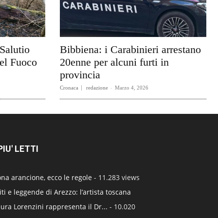
Salutio
Bibbiena: i Carabinieri arrestano
del Fuoco
20enne per alcuni furti in
provincia
Cronaca
redazione
-
Marzo 4, 2026
 PIU' LETTI
na arancione, ecco le regole
- 11.283 views
ti e leggende di Arezzo: l’artista toscana
ura Lorenzini rappresenta il Dr...
- 10.020