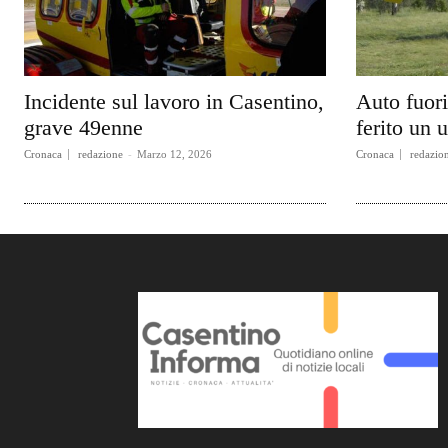
Incidente sul lavoro in Casentino,
Auto fuori
grave 49enne
ferito un
Cronaca
redazione
-
Marzo 12, 2026
Cronaca
redazio