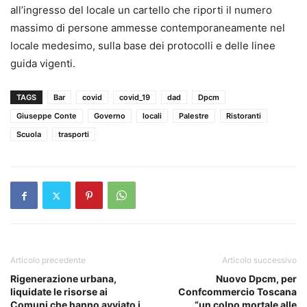
all’ingresso del locale un cartello che riporti il numero
massimo di persone ammesse contemporaneamente nel
locale medesimo, sulla base dei protocolli e delle linee
guida vigenti.
TAGS
Bar
covid
covid_19
dad
Dpcm
Giuseppe Conte
Governo
locali
Palestre
Ristoranti
Scuola
trasporti
Articolo precedente
Articolo successivo
Rigenerazione urbana,
Nuovo Dpcm, per
liquidate le risorse ai
Confcommercio Toscana
Comuni che hanno avviato i
“un colpo mortale alle