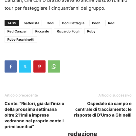
Canzian, che con D’Orazio avevano anche vissuto l’ultimo
tour per festeggiare i cinquant’anni del gruppo.
TAGS
batterista
Dodi
Dodi Battaglia
Pooh
Red
Red Canzian
Riccardo
Riccardo Fogli
Roby
Roby Facchinetti
Articolo precedente
Articolo successivo
Conte: “Ristori, già dall’inizio
Ospedale da campo e
della prossima settimana
centrale di tracciamento: le
oltre 211mila imprese
risposte di D’Urso a Ghinelli
vedranno nel proprio conto i
primi bonifici”
redazione