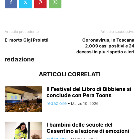
Articolo precedente
Articolo successivo
E’ morto Gigi Proietti
Coronavirus, in Toscana
2.009 casi positivi e 24
decessi in più rispetto a ieri
redazione
ARTICOLI CORRELATI
Il Festival del Libro di Bibbiena si
conclude con Pera Toons
redazione
-
Marzo 10, 2026
I bambini delle scuole del
Casentino a lezione di emozioni
redazione
-