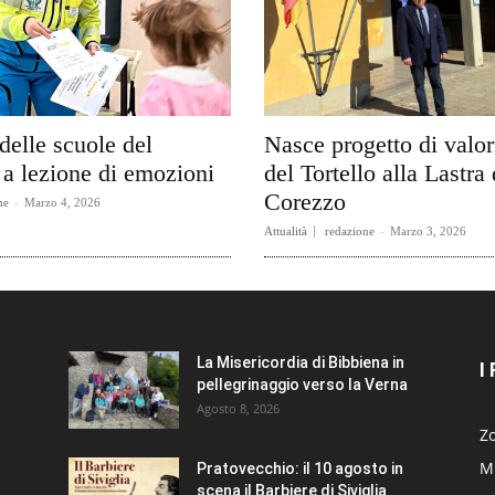
delle scuole del
Nasce progetto di valo
a lezione di emozioni
del Tortello alla Lastra 
Corezzo
ne
-
Marzo 4, 2026
Attualità
redazione
-
Marzo 3, 2026
La Misericordia di Bibbiena in
I
pellegrinaggio verso la Verna
Agosto 8, 2026
Zo
Mi
Pratovecchio: il 10 agosto in
scena il Barbiere di Siviglia