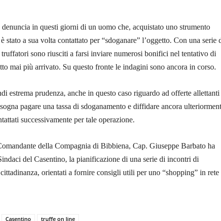
a denuncia in questi giorni di un uomo che, acquistato uno strumento
 è stato a sua volta contattato per “sdoganare” l’oggetto. Con una serie 
truffatori sono riusciti a farsi inviare numerosi bonifici nel tentativo di
to mai più arrivato. Su questo fronte le indagini sono ancora in corso.
i estrema prudenza, anche in questo caso riguardo ad offerte allettanti
bisogna pagare una tassa di sdoganamento e diffidare ancora ulteriormen
tattati successivamente per tale operazione.
il Comandante della Compagnia di Bibbiena, Cap. Giuseppe Barbato ha
indaci del Casentino, la pianificazione di una serie di incontri di
ittadinanza, orientati a fornire consigli utili per uno “shopping” in rete
Casentino
truffe on line