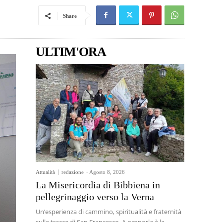
Share
ULTIM'ORA
Attualità
redazione
-
Agosto 8, 2026
La Misericordia di Bibbiena in
pellegrinaggio verso la Verna
Un’esperienza di cammino, spiritualità e fraternità