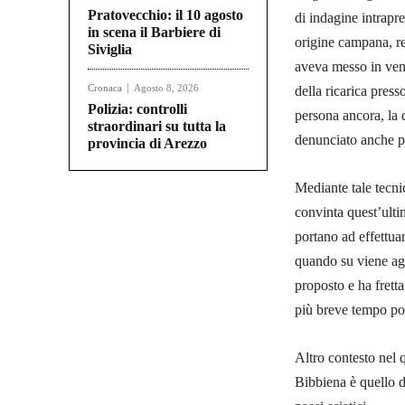
Pratovecchio: il 10 agosto
di indagine intrapr
in scena il Barbiere di
origine campana, re
Siviglia
aveva messo in vend
Cronaca
Agosto 8, 2026
della ricarica press
Polizia: controlli
persona ancora, la q
straordinari su tutta la
denunciato anche pe
provincia di Arezzo
Mediante tale tecni
convinta quest’ultim
portano ad effettuar
quando su viene agg
proposto e ha frett
più breve tempo pos
Altro contesto nel 
Bibbiena è quello d