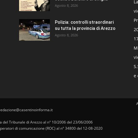
La
Agosto 8, 2026
v
Pr
Polizia: controlli straordinari
su tutta la provincia di Arezzo
20
Agosto 8, 2026
17
Mo
v
S.
e 
redazione@casentinoinforma.it
pa del Tribunale di Arezzo al n° 10/2006 del 23/06/2006
i operatori di comunicazione (ROC) al n° 34800 del 12-08-2020