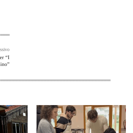
ssivo
er “I
nino”