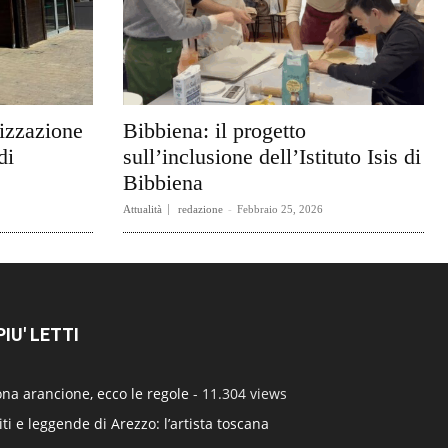
rizzazione
Bibbiena: il progetto
di
sull’inclusione dell’Istituto Isis di
Bibbiena
Attualità
redazione
-
Febbraio 25, 2026
 PIU' LETTI
na arancione, ecco le regole
- 11.304 views
ti e leggende di Arezzo: l’artista toscana