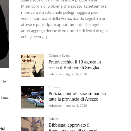
sulle tracce di San Francesco. A proporla è la
Misericordia di Bibbiena che sabato 12 settembre
rinnoverà il tradizionale pellegrinaggio a piedi
verso il santuario della Verna, dando seguito a un
atteso e partecipato appuntamento che ogni
anno aggrega decine di volontari e di fedeli di ogni
età. Questa […]
Cultura e Eventi
Pratovecchio: il 10 agosto in
scena il Barbiere di Siviglia
redazione
-
Agosto 8, 2026
elle
Cronaca
Polizia: controlli straordinari su
diana.
tutta la provincia di Arezzo
redazione
-
Agosto 8, 2026
Politica
Bibbiena: approvato il
ità
Regolamento della Consulta