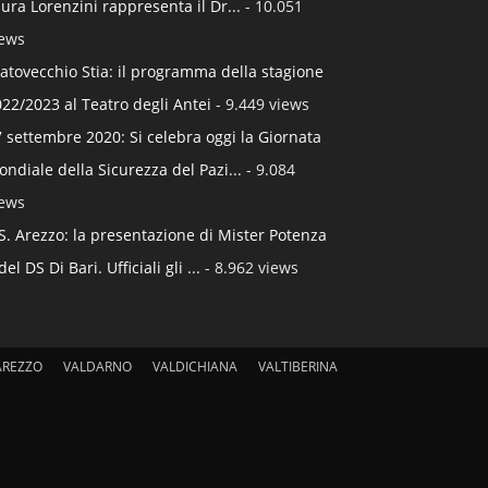
ura Lorenzini rappresenta il Dr...
- 10.051
iews
atovecchio Stia: il programma della stagione
22/2023 al Teatro degli Antei
- 9.449 views
 settembre 2020: Si celebra oggi la Giornata
ndiale della Sicurezza del Pazi...
- 9.084
iews
S. Arezzo: la presentazione di Mister Potenza
del DS Di Bari. Ufficiali gli ...
- 8.962 views
AREZZO
VALDARNO
VALDICHIANA
VALTIBERINA