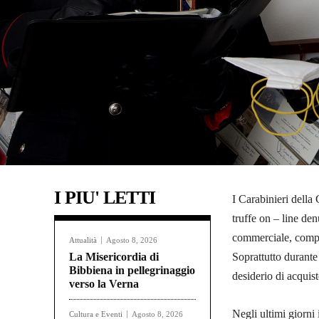
I PIU' LETTI
I Carabinieri della
truffe on – line den
commerciale, compra
Attualità
Agosto 8, 2026
La Misericordia di
Soprattutto durante
Bibbiena in pellegrinaggio
desiderio di acquist
verso la Verna
Negli ultimi giorni
Cultura e Eventi
Agosto 8, 2026