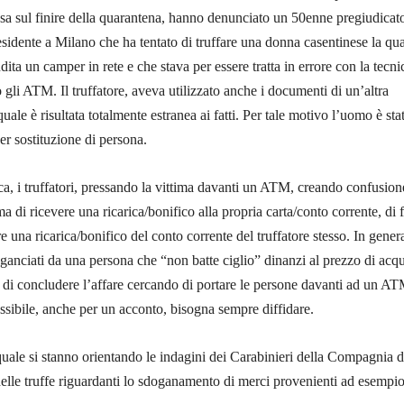
esa sul finire della quarantena, hanno denunciato un 50enne pregiudicat
sidente a Milano che ha tentato di truffare una donna casentinese la qu
ita un camper in rete e che stava per essere tratta in errore con la tecni
o gli ATM. Il truffatore, aveva utilizzato anche i documenti di un’altra
uale è risultata totalmente estranea ai fatti. Per tale motivo l’uomo è sta
r sostituzione di persona.
ca, i truffatori, pressando la vittima davanti un ATM, creando confusion
a di ricevere una ricarica/bonifico alla propria carta/conto corrente, di f
e una ricarica/bonifico del conto corrente del truffatore stesso. In genera
anciati da una persona che “non batte ciglio” dinanzi al prezzo di acqu
a di concludere l’affare cercando di portare le persone davanti ad un AT
sibile, anche per un acconto, bisogna sempre diffidare.
quale si stanno orientando le indagini dei Carabinieri della Compagnia d
elle truffe riguardanti lo sdoganamento di merci provenienti ad esempi