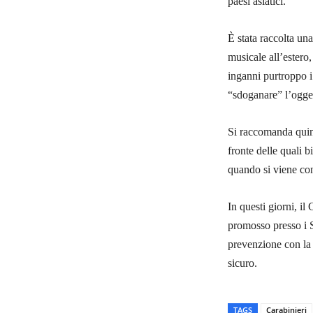
paesi asiatici.
È stata raccolta un
musicale all’estero,
inganni purtroppo i 
“sdoganare” l’ogget
Si raccomanda quind
fronte delle quali 
quando si viene con
In questi giorni, 
promosso presso i S
prevenzione con la c
sicuro.
TAGS
Carabinieri