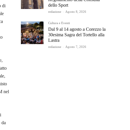
dello Sport
o di
redazione
-
Agosto 8, 2026
ale
ca
Cultura e Eventi
Dal 9 al 14 agosto a Corezzo la
30esima Sagra del Tortello alla
to
Lastra
redazione
-
Agosto 7, 2026
e,
atto
le,
isto
M nel
i
o da