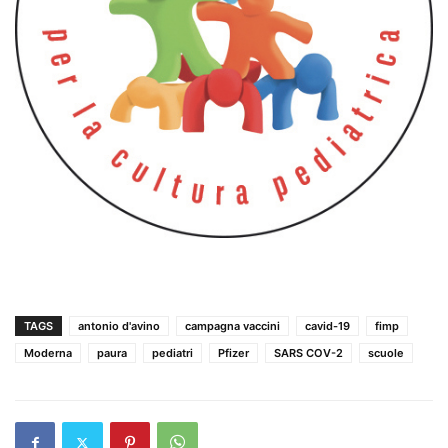
TAGS
antonio d'avino
campagna vaccini
cavid-19
fimp
Moderna
paura
pediatri
Pfizer
SARS COV-2
scuole