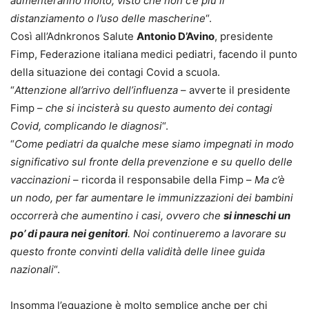
aumenteranno molto, visto che non c’è più il
distanziamento o l’uso delle mascherine
“.
Così all’Adnkronos Salute
Antonio D’Avino
, presidente
Fimp, Federazione italiana medici pediatri, facendo il punto
della situazione dei contagi Covid a scuola.
“
Attenzione all’arrivo dell’influenza
– avverte il presidente
Fimp –
che si incisterà su questo aumento dei contagi
Covid, complicando le diagnosi
“.
“
Come pediatri da qualche mese siamo impegnati in modo
significativo sul fronte della prevenzione e su quello delle
vaccinazioni
– ricorda il responsabile della Fimp –
Ma c’è
un nodo, per far aumentare le immunizzazioni dei bambini
occorrerà che aumentino i casi, ovvero che
si inneschi un
po’ di paura nei genitori
. Noi continueremo a lavorare su
questo fronte convinti della validità delle linee guida
nazionali
“.
Insomma l’equazione è molto semplice anche per chi