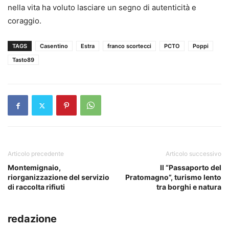
nella vita ha voluto lasciare un segno di autenticità e
coraggio.
TAGS
Casentino
Estra
franco scortecci
PCTO
Poppi
Tasto89
Articolo precedente
Articolo successivo
Montemignaio,
Il “Passaporto del
riorganizzazione del servizio
Pratomagno”, turismo lento
di raccolta rifiuti
tra borghi e natura
redazione