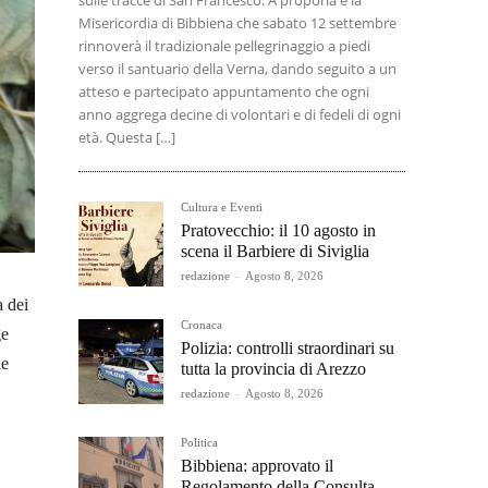
sulle tracce di San Francesco. A proporla è la
Misericordia di Bibbiena che sabato 12 settembre
rinnoverà il tradizionale pellegrinaggio a piedi
verso il santuario della Verna, dando seguito a un
atteso e partecipato appuntamento che ogni
anno aggrega decine di volontari e di fedeli di ogni
età. Questa […]
Cultura e Eventi
Pratovecchio: il 10 agosto in
scena il Barbiere di Siviglia
redazione
-
Agosto 8, 2026
a dei
Cronaca
ge
Polizia: controlli straordinari su
le
tutta la provincia di Arezzo
redazione
-
Agosto 8, 2026
Politica
Bibbiena: approvato il
Regolamento della Consulta