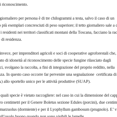
 riconoscimento.
a giornaliero per persona è di tre chilogrammi a testa, salvo il caso di un
più esemplari concresciuti di peso superiore; il tetto giornaliero sale a 
 i residenti nei territori classificati montani della Toscana, facciano la ra
 di residenza.
invece, per imprenditori agricoli e soci di cooperative agroforestali che,
ato di idoneità al riconoscimento delle specie fungine rilasciato dagli
ci, svolgano la raccolta, a fini di integrazione del proprio reddito, nella
nza. In questo caso occorre far pervenire una segnalazione certificata di
A) allo sportello unico per le attività produttive (SUAP).
ali specie è vietato raccogliere: nel caso in cui la dimensione del cap
tro centimetri per il Genere Boletus sezione Edules (porcini), due centim
marzuolus (dormiente) e per il Lyophyllum gambosum (prugnolo). E’ vi
 dell’ovolo buono quando non sono visibili le lamelle.