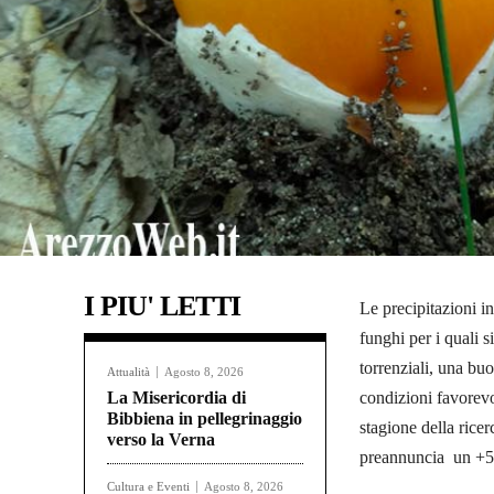
I PIU' LETTI
Le precipitazioni in
funghi per i quali 
torrenziali, una bu
Attualità
Agosto 8, 2026
La Misericordia di
condizioni favorevol
Bibbiena in pellegrinaggio
stagione della ricer
verso la Verna
preannuncia un +50%
Cultura e Eventi
Agosto 8, 2026