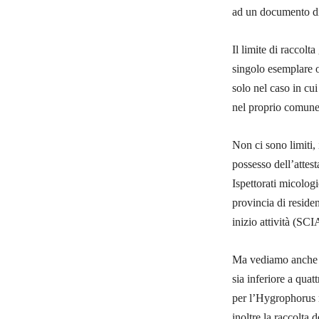
ad un documento di
Il limite di raccolt
singolo esemplare o 
solo nel caso in cui
nel proprio comune
Non ci sono limiti, 
possesso dell’attest
Ispettorati micologi
provincia di reside
inizio attività (SCI
Ma vediamo anche qu
sia inferiore a quat
per l’Hygrophorus 
inoltre la raccolta