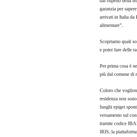
dal rispetto della 
garanzia per sapere 
arrivati in Italia d
alimentare”.
Scopriamo quali son
e poter fare delle r
Per prima cosa è ne
più dal comune di re
Coloro che vogliono
residenza non sono 
funghi epigei spont
versamento sul con
tramite codice IB
IRIS, la piattaform