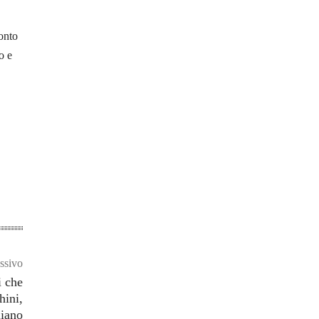
monto
o e
ssivo
i che
hini,
liano