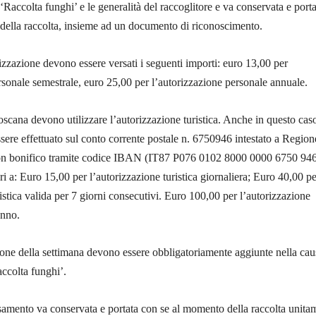
 ‘Raccolta funghi’ e le generalità del raccoglitore e va conservata e porta
della raccolta, insieme ad un documento di riconoscimento.
rizzazione devono essere versati i seguenti importi: euro 13,00 per
rsonale semestrale, euro 25,00 per l’autorizzazione personale annuale.
oscana devono utilizzare l’autorizzazione turistica. Anche in questo caso
ere effettuato sul conto corrente postale n. 6750946 intestato a Region
on bonifico tramite codice IBAN (IT87 P076 0102 8000 0000 6750 946
ri a: Euro 15,00 per l’autorizzazione turistica giornaliera; Euro 40,00 pe
ristica valida per 7 giorni consecutivi. Euro 100,00 per l’autorizzazione
anno.
ione della settimana devono essere obbligatoriamente aggiunte nella cau
accolta funghi’.
samento va conservata e portata con se al momento della raccolta unita