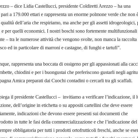
ezzo – dice Lidia Castellucci, presidente Coldiretti Arezzo – ha una
a pari a 179.000 ettari e rappresenta un enorme polmone verde che non 
 qualità dell’aria che respiriamo, ma anche per gli assetti idrogeologici, 
, e per quelli economici. I nostri boschi sono fortemente multifunzionali
nte – tra le numerose attività che vengono svolte, non manca la raccolta
sco ed in particolare di marroni e castagne, di funghi e tartufi”.
que, rappresenta una boccata di ossigeno per gli appassionati alla cacci
rombette, chiodini e per i buongustai che preferiscono gustarli negli agrit
pagna Amica preparati dai Cuochi contadini o cercarli tra gli scaffali.
iega il presidente Castellucci – invitiamo a verificare l’indicazione, il 
azione, dell’origine in etichetta o su appositi cartellini che deve essere
riamente, indicazioni che devono essere presenti sui documenti che
dotto in tutte le fasi della commercializzazione e che l’indicazione del
empre obbligatoria per tutti i prodotti ortofrutticoli freschi, anche se esen