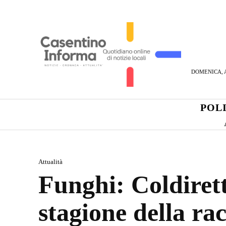
DOMENICA, A
POL
Attualità
Funghi: Coldirett
stagione della ra