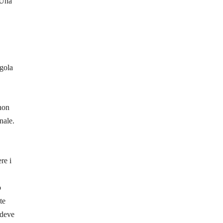
 Una
egola
 non
nale.
re i
o
te
 deve