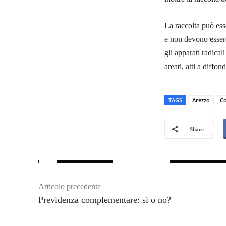
La raccolta può ess
e non devono essere 
gli apparati radical
areati, atti a diffon
TAGS
Arezzo
Co
Share
Articolo precedente
Previdenza complementare: si o no?