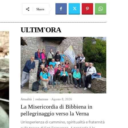
Share
ULTIM'ORA
Attualità
redazione
-
Agosto 8, 2026
La Misericordia di Bibbiena in
pellegrinaggio verso la Verna
Un’esperienza di cammino, spiritualità e fraternità