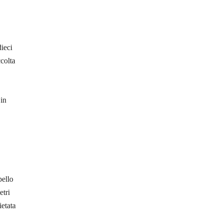
dieci
ccolta
 in
pello
etri
etata