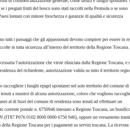
norma di commercializzazione generale, come tartufi e funghi spontanei.
se i pregiati frutti del bosco sono stati raccolti nella Penisola o se sono
a Paesi lontani con minore freschezza e garanzie di qualità e sicurezza
o tutti i passaggi che gli appassionati devono compiere per essere in r
accolte in tutta sicurezza all’interno del territorio della Regione Toscana.
cessaria l’autorizzazione che viene rilasciata dalla Regione Toscana, e
sidenza del richiedente, autorizzazione valida su tutto il territorio regio
 raccogliere i funghi epigei spontanei nel solo territorio del comune di
tenuti a munirsi di alcuna autorizzazione, coloro che vogliono raccoglie
anei al di fuori del comune di residenza sono tenuti ad effettuare un
to corrente postale n. 6750946 intestato a Regione Toscana, un bonific
AN (IT87 P076 0102 8000 0000 6750 946), oppure un versamento trami
a della Regione Toscana per i pagamenti su servizi toscana. La ricevuta