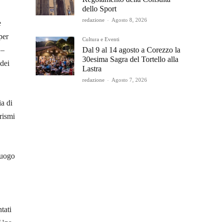
dello Sport
redazione
-
Agosto 8, 2026
è
per
Cultura e Eventi
Dal 9 al 14 agosto a Corezzo la
 –
30esima Sagra del Tortello alla
 dei
Lastra
redazione
-
Agosto 7, 2026
a di
urismi
luogo
tati