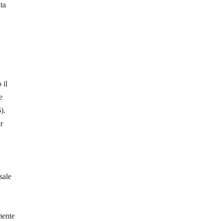
ta
 il
e
).
r
sale
mente