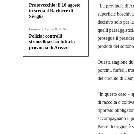
Pratovecchio: il 10 agosto
“La provincia di Ar
in scena il Barbiere di
superficie boschiv
Siviglia
decisivo solo per la
Cronaca
Agosto 8, 2026
quelli paesaggistici
Polizia: controlli
prosegue il preside
straordinari su tutta la
prodotti del sottobo
provincia di Arezzo
Questa stagione dun
porcini, finferli, t
del circuito di Cam
“In questo caso – sp
di raccolta o coltiv
riportato obbligato
accompagnano il pro
Paese di origine è s