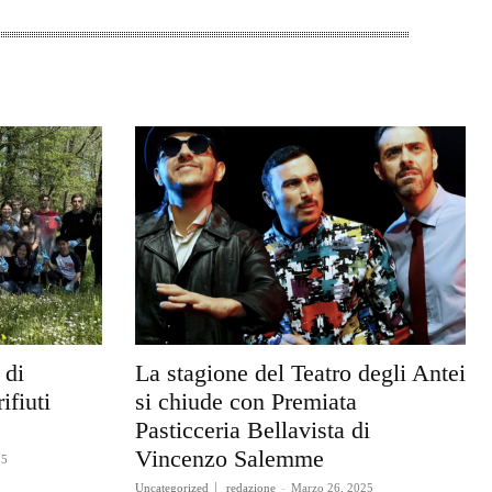
 di
La stagione del Teatro degli Antei
ifiuti
si chiude con Premiata
Pasticceria Bellavista di
Vincenzo Salemme
25
Uncategorized
redazione
-
Marzo 26, 2025