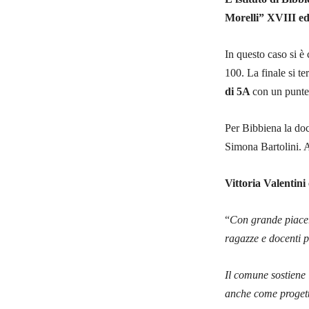
Morelli” XVIII ed
In questo caso si è 
100. La finale si t
di 5A
con un punte
Per Bibbiena la doc
Simona Bartolini. A
Vittoria Valentin
“
Con grande piacer
ragazze e docenti pe
Il comune sostiene 
anche come progett