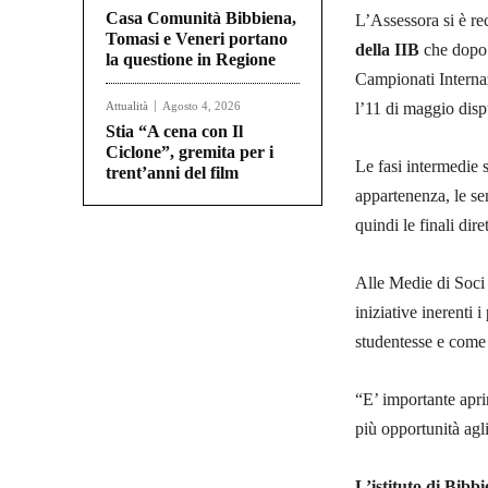
Casa Comunità Bibbiena,
L’Assessora si è re
Tomasi e Veneri portano
della IIB
che dopo 
la questione in Regione
Campionati Internaz
Attualità
Agosto 4, 2026
l’11 di maggio disp
Stia “A cena con Il
Ciclone”, gremita per i
Le fasi intermedie s
trent’anni del film
appartenenza, le se
quindi le finali dir
Alle Medie di Soci
iniziative inerenti 
studentesse e come 
“E’ importante aprire
più opportunità agli
L’istituto di Bib