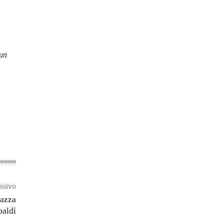
 un
ssivo
iazza
baldi