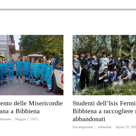
ento delle Misericordie
Studenti dell’Isis Fermi
cana a Bibbiena
Bibbiena a raccogliere r
abbandonati
edazione
-
Maggio 7, 2025
Uncategorized
redazione
-
Aprile 29, 20