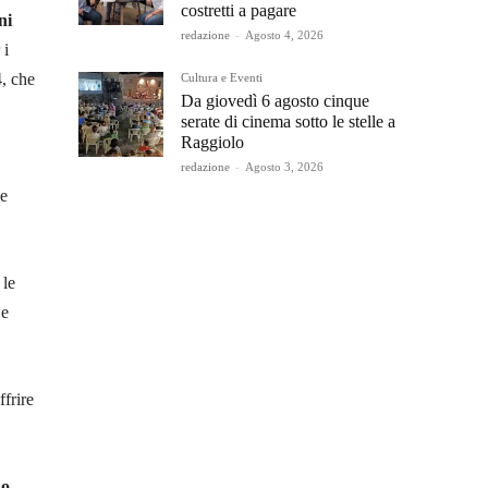
costretti a pagare
ni
redazione
-
Agosto 4, 2026
 i
4, che
Cultura e Eventi
Da giovedì 6 agosto cinque
serate di cinema sotto le stelle a
Raggiolo
redazione
-
Agosto 3, 2026
 e
 le
 e
ffrire
do