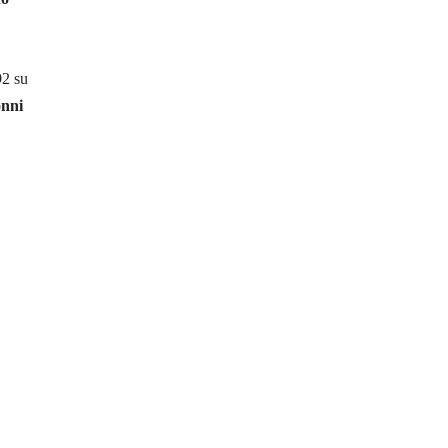
92 su
onni