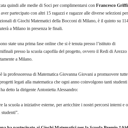
cata quindi alle medie di Soci per complimentarsi con
Francesco Griffi
aver partecipato con altri 15 ragazzi e ragazze alle diverse selezioni per
ionali di Giochi Matematici della Bocconi di Milano, è il quinto su 11
uterà a Milano in presenza le finali.
ono state una prima fase online che si è tenuta presso l’istituto di
mifinali presso la scuola capofila del progetto, ovvero il Redi di Arezzo
ettamente a Milano.
 è la professoressa di Matematica Giovanna Giovani a promuovere tutte
i progetti legati alla matematica che ogni anno coinvolgono tanti studenti
ha detto la dirigente Antonietta Alessandro:
 la scuola a iniziative esterne, per arricchire i nostri percorsi interni e o
 studenti”.
biena ha partecipato ai Giochi Matematici per la Scuola Premio “Al