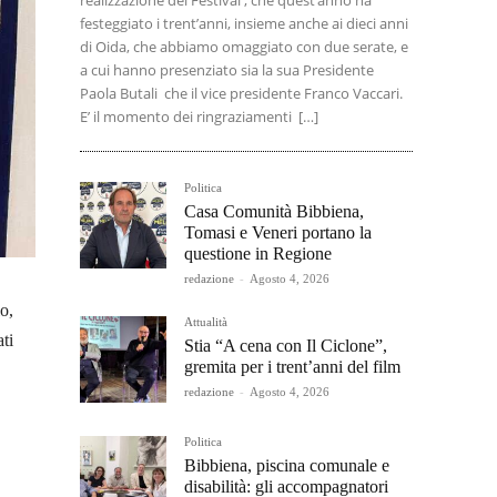
realizzazione del Festival , che quest’anno ha
festeggiato i trent’anni, insieme anche ai dieci anni
di Oida, che abbiamo omaggiato con due serate, e
a cui hanno presenziato sia la sua Presidente
Paola Butali che il vice presidente Franco Vaccari.
E’ il momento dei ringraziamenti […]
Politica
Casa Comunità Bibbiena,
Tomasi e Veneri portano la
questione in Regione
redazione
-
Agosto 4, 2026
o,
Attualità
ti
Stia “A cena con Il Ciclone”,
gremita per i trent’anni del film
redazione
-
Agosto 4, 2026
Politica
Bibbiena, piscina comunale e
disabilità: gli accompagnatori