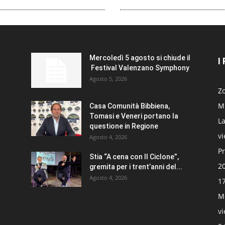
Mercoledì 5 agosto si chiude il
I
Festival Valenzano Symphony
Agosto 5, 2026
Zo
Mi
Casa Comunità Bibbiena,
Tomasi e Veneri portano la
La
questione in Regione
v
Agosto 4, 2026
Pr
Stia “A cena con Il Ciclone”,
20
gremita per i trent’anni del...
Agosto 4, 2026
17
Mo
v