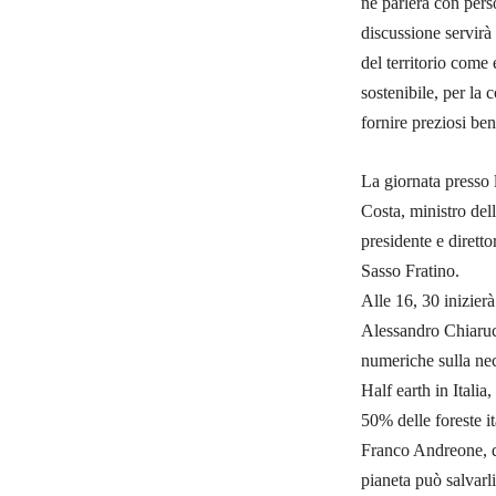
ne parlerà con perso
discussione servirà
del territorio come
sostenibile, per la 
fornire preziosi ben
La giornata presso
Costa, ministro de
presidente e diretto
Sasso Fratino.
Alle 16, 30 inizierà
Alessandro Chiarucc
numeriche sulla nec
Half earth in Italia
50% delle foreste i
Franco Andreone, de
pianeta può salvarl