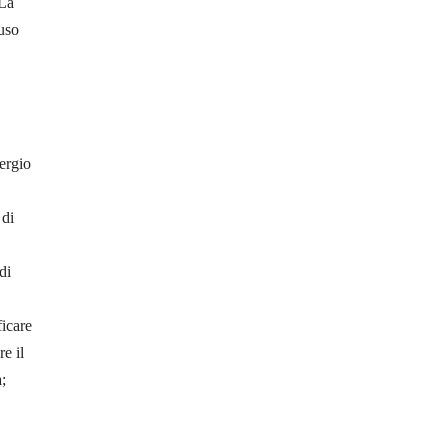
 La
’uso
Sergio
 di
di
ficare
re il
;