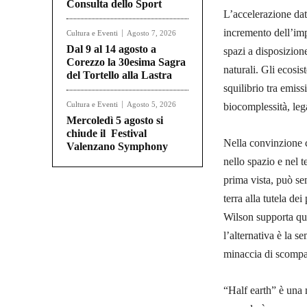
Consulta dello Sport
L’accelerazione dat
incremento dell’imp
Cultura e Eventi
Agosto 7, 2026
Dal 9 al 14 agosto a
spazi a disposizion
Corezzo la 30esima Sagra
naturali. Gli ecosist
del Tortello alla Lastra
squilibrio tra emis
Cultura e Eventi
Agosto 5, 2026
biocomplessità, lega
Mercoledì 5 agosto si
chiude il Festival
Nella convinzione c
Valenzano Symphony
nello spazio e nel 
prima vista, può se
terra alla tutela dei
Wilson supporta que
l’alternativa è la s
minaccia di scompa
“Half earth” è una m