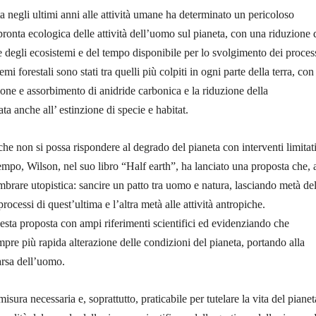
a negli ultimi anni alle attività umane ha determinato un pericoloso
ronta ecologica delle attività dell’uomo sul pianeta, con una riduzione 
e degli ecosistemi e del tempo disponibile per lo svolgimento dei proces
emi forestali sono stati tra quelli più colpiti in ogni parte della terra, co
sione e assorbimento di anidride carbonica e la riduzione della
ta anche all’ estinzione di specie e habitat.
he non si possa rispondere al degrado del pianeta con interventi limitat
tempo, Wilson, nel suo libro “Half earth”, ha lanciato una proposta che, 
mbrare utopistica: sancire un patto tra uomo e natura, lasciando metà del
 processi di quest’ultima e l’altra metà alle attività antropiche.
sta proposta con ampi riferimenti scientifici ed evidenziando che
empre più rapida alterazione delle condizioni del pianeta, portando alla
rsa dell’uomo.
isura necessaria e, soprattutto, praticabile per tutelare la vita del piane