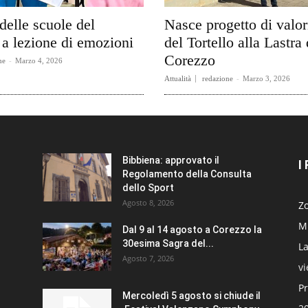
delle scuole del
Nasce progetto di valo
a lezione di emozioni
del Tortello alla Lastra 
Corezzo
ne
-
Marzo 4, 2026
Attualità
redazione
-
Marzo 3, 2026
Bibbiena: approvato il
I
Regolamento della Consulta
dello Sport
Agosto 8, 2026
Zo
Mi
Dal 9 al 14 agosto a Corezzo la
30esima Sagra del...
La
Agosto 7, 2026
v
Pr
Mercoledì 5 agosto si chiude il