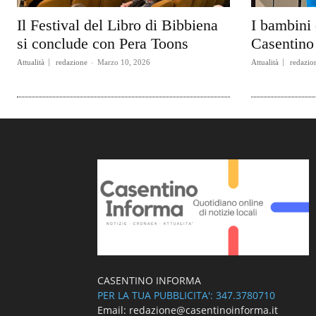
Il Festival del Libro di Bibbiena
I bambini 
si conclude con Pera Toons
Casentino 
Attualità
redazione
-
Marzo 10, 2026
Attualità
redazio
CASENTINO INFORMA
PER LA TUA PUBBLICITA': 347.3780710
Email: redazione@casentinoinforma.it