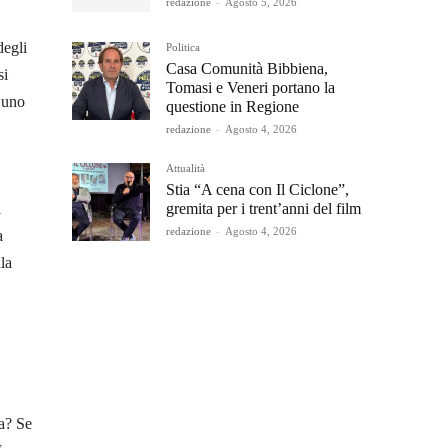
redazione
-
Agosto 5, 2026
degli
Politica
Casa Comunità Bibbiena,
si
Tomasi e Veneri portano la
n uno
questione in Regione
redazione
-
Agosto 4, 2026
Attualità
Stia “A cena con Il Ciclone”,
gremita per i trent’anni del film
i
redazione
-
Agosto 4, 2026
a
la
ta? Se