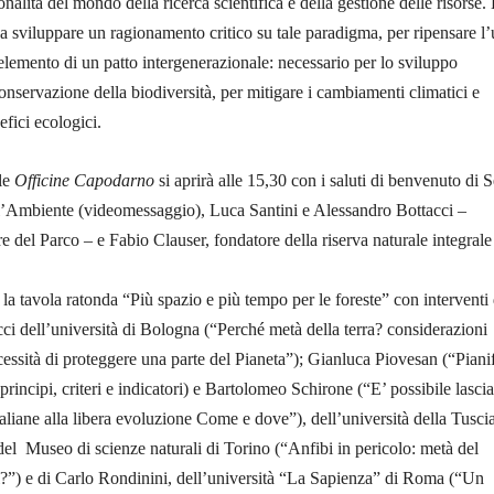
nalità del mondo della ricerca scientifica e della gestione delle risorse.
 a sviluppare un ragionamento critico su tale paradigma, per ripensare l
 elemento di un patto intergenerazionale: necessario per lo sviluppo
conservazione della biodiversità, per mitigare i cambiamenti climatici e
efici ecologici.
 le
Officine Capodarno
si aprirà alle 15,30 con i saluti di benvenuto di 
ll’Ambiente (videomessaggio), Luca Santini e Alessandro Bottacci –
re del Parco – e Fabio Clauser, fondatore della riserva naturale integrale
 la tavola ratonda “Più spazio e più tempo per le foreste” con interventi 
i dell’università di Bologna (“Perché metà della terra? considerazioni
essità di proteggere una parte del Pianeta”); Gianluca Piovesan (“Piani
, principi, criteri e indicatori) e Bartolomeo Schirone (“E’ possibile lascia
taliane alla libera evoluzione Come e dove”), dell’università della Tuscia
l Museo di scienze naturali di Torino (“Anfibi in pericolo: metà del
i?”) e di Carlo Rondinini, dell’università “La Sapienza” di Roma (“Un