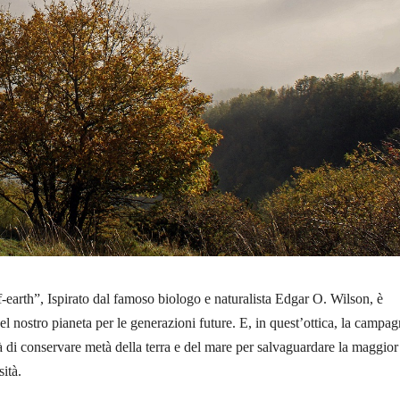
f-earth”, Ispirato dal famoso biologo e naturalista Edgar O. Wilson, è
del nostro pianeta per le generazioni future. E, in quest’ottica, la campa
tà di conservare metà della terra e del mare per salvaguardare la maggior
sità.