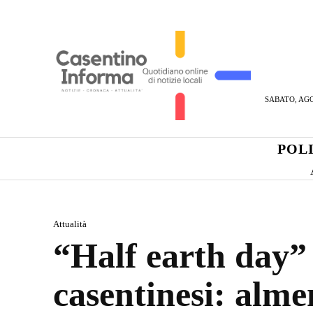
SABATO, AGO
POL
Attualità
“Half earth day” 
casentinesi: alme