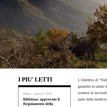
I PIU' LETTI
L’obiettivo di “Hal
garantire la salute 
sostiene la necessi
Politica
Agosto 8, 2026
Bibbiena: approvato il
parte della biodiver
Regolamento della