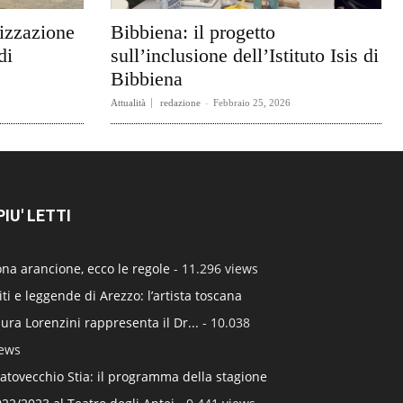
rizzazione
Bibbiena: il progetto
di
sull’inclusione dell’Istituto Isis di
Bibbiena
Attualità
redazione
-
Febbraio 25, 2026
 PIU' LETTI
na arancione, ecco le regole
- 11.296 views
ti e leggende di Arezzo: l’artista toscana
ura Lorenzini rappresenta il Dr...
- 10.038
iews
atovecchio Stia: il programma della stagione