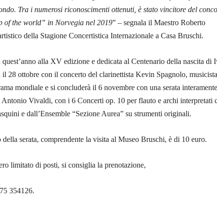
ndo. Tra i numerosi riconoscimenti ottenuti, è stato vincitore del conc
p of the world” in Norvegia nel 2019
” – segnala il Maestro Roberto
artistico della Stagione Concertistica Internazionale a Casa Bruschi.
 quest’anno alla XV edizione e dedicata al Centenario della nascita di 
 il 28 ottobre con il concerto del clarinettista Kevin Spagnolo, musicist
rama mondiale e si concluderà il 6 novembre con una serata interament
 Antonio Vivaldi, con i 6 Concerti op. 10 per flauto e archi interpretati 
asquini e dall’Ensemble “Sezione Aurea” su strumenti originali.
to della serata, comprendente la visita al Museo Bruschi, è di 10 euro.
o limitato di posti, si consiglia la prenotazione,
575 354126.