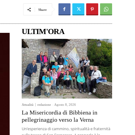
Share
ULTIM'ORA
Attualità
redazione
-
Agosto 8, 2026
La Misericordia di Bibbiena in
pellegrinaggio verso la Verna
Un’esperienza di cammino, spiritualità e fraternità