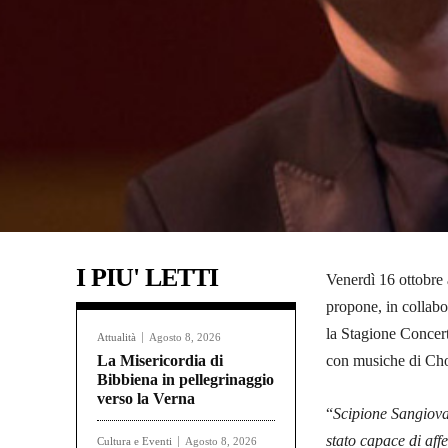
I PIU' LETTI
Venerdì 16 ottobre
propone, in collab
la Stagione Concert
Attualità
Agosto 8, 2026
La Misericordia di
con musiche di Cho
Bibbiena in pellegrinaggio
verso la Verna
“
Scipione Sangiovan
stato capace di affe
Cultura e Eventi
Agosto 8, 2026