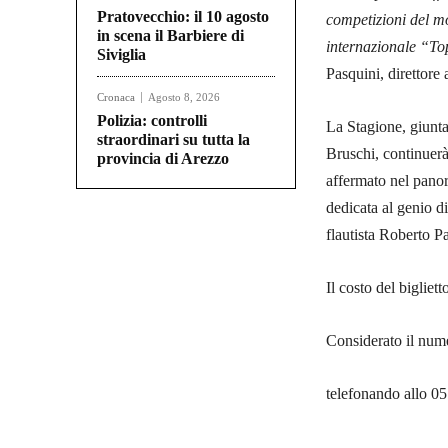
Pratovecchio: il 10 agosto
competizioni del mo
in scena il Barbiere di
internazionale “To
Siviglia
Pasquini, direttore 
Cronaca
Agosto 8, 2026
Polizia: controlli
La Stagione, giunta
straordinari su tutta la
Bruschi, continuerà
provincia di Arezzo
affermato nel pano
dedicata al genio di
flautista Roberto P
Il costo del bigliet
Considerato il numer
telefonando allo 0