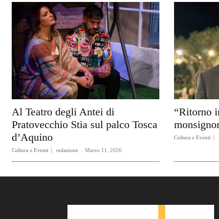
Al Teatro degli Antei di
“Ritorno i
Pratovecchio Stia sul palco Tosca
monsignor
d’Aquino
Cultura e Eventi
Cultura e Eventi
redazione
-
Marzo 11, 2026