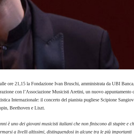
 alle ore 21,15 la Fondazione Ivan Bruschi, amministrata da UBI Banca
orazione con l’Associazione Musicisti Aretini, un nuovo appuntamento 
istica Internazionale: il concerto del pianista pugliese Scipione Sangiov
pin, Beethoven e Liszt.
ni è uno dei giovani musicisti italiani che non finiscono di stupire e
ch
rmarsi a livelli altissimi, distinguendosi in alcune tra le più importanti