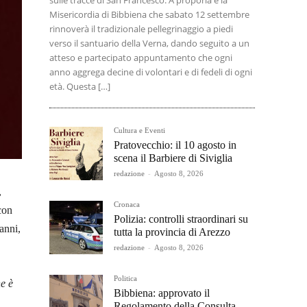
sulle tracce di San Francesco. A proporla è la
Misericordia di Bibbiena che sabato 12 settembre
rinnoverà il tradizionale pellegrinaggio a piedi
verso il santuario della Verna, dando seguito a un
atteso e partecipato appuntamento che ogni
anno aggrega decine di volontari e di fedeli di ogni
età. Questa […]
Cultura e Eventi
Pratovecchio: il 10 agosto in
scena il Barbiere di Siviglia
redazione
-
Agosto 8, 2026
,
Cronaca
con
Polizia: controlli straordinari su
anni,
tutta la provincia di Arezzo
redazione
-
Agosto 8, 2026
Politica
e è
Bibbiena: approvato il
Regolamento della Consulta