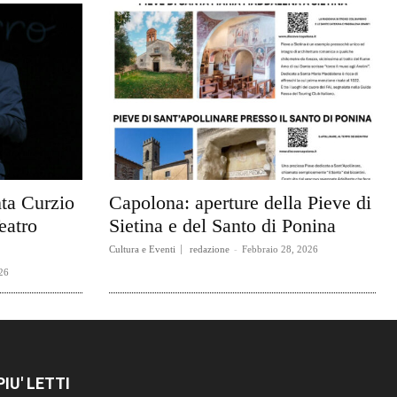
ta Curzio
Capolona: aperture della Pieve di
eatro
Sietina e del Santo di Ponina
Cultura e Eventi
redazione
-
Febbraio 28, 2026
26
 PIU' LETTI