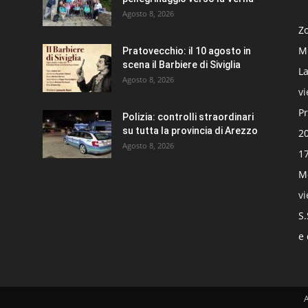
Agosto 8, 2026
Zo
Mi
Pratovecchio: il 10 agosto in
scena il Barbiere di Siviglia
La
Agosto 8, 2026
v
Pr
Polizia: controlli straordinari
su tutta la provincia di Arezzo
20
Agosto 8, 2026
17
Mo
v
S.
e 