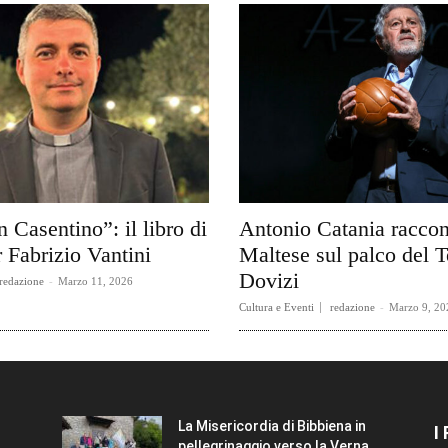
n Casentino”: il libro di
Antonio Catania raccon
 Fabrizio Vantini
Maltese sul palco del T
Dovizi
redazione
-
Marzo 11, 2026
Cultura e Eventi
redazione
-
Marzo 9, 20
La Misericordia di Bibbiena in
I
pellegrinaggio verso la Verna