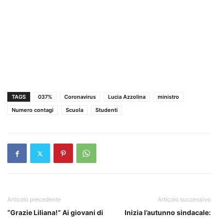
TAGS
037%
Coronavirus
Lucia Azzolina
ministro
Numero contagi
Scuola
Studenti
Articolo precedente
Articolo successivo
“Grazie Liliana!” Ai giovani di
Inizia l’autunno sindacale: