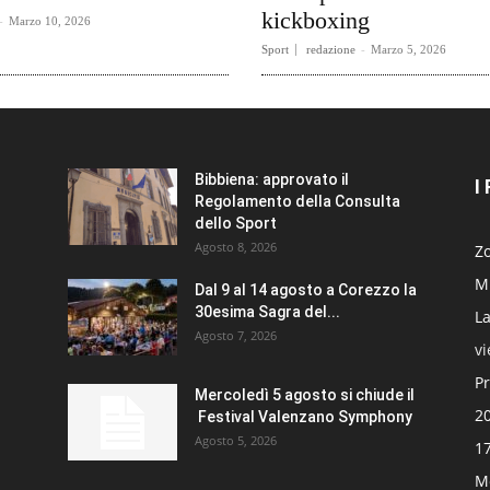
kickboxing
-
Marzo 10, 2026
Sport
redazione
-
Marzo 5, 2026
Bibbiena: approvato il
I
Regolamento della Consulta
dello Sport
Agosto 8, 2026
Zo
Mi
Dal 9 al 14 agosto a Corezzo la
30esima Sagra del...
La
Agosto 7, 2026
v
Pr
Mercoledì 5 agosto si chiude il
20
Festival Valenzano Symphony
Agosto 5, 2026
17
Mo