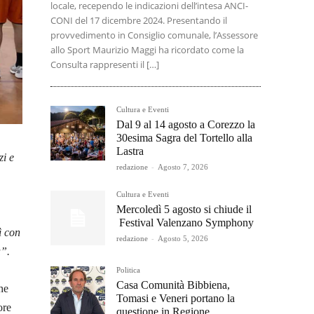
locale, recependo le indicazioni dell’intesa ANCI-
CONI del 17 dicembre 2024. Presentando il
provvedimento in Consiglio comunale, l’Assessore
allo Sport Maurizio Maggi ha ricordato come la
Consulta rappresenti il […]
Cultura e Eventi
Dal 9 al 14 agosto a Corezzo la
30esima Sagra del Tortello alla
Lastra
zi e
redazione
-
Agosto 7, 2026
Cultura e Eventi
Mercoledì 5 agosto si chiude il
Festival Valenzano Symphony
ì con
redazione
-
Agosto 5, 2026
a”.
Politica
Casa Comunità Bibbiena,
he
Tomasi e Veneri portano la
ore
questione in Regione