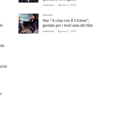
redazione
-
Agosto 4, 2026
Attualità
Stia “A cena con Il Ciclone”,
la
gremita per i trent’anni del film
redazione
-
Agosto 4, 2026
lla
delle
ar