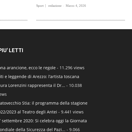
Sport
redazione
-
Marzo 4, 2026
 PIU' LETTI
na arancione, ecco le regole
- 11.296 views
ti e leggende di Arezzo: l’artista toscana
ura Lorenzini rappresenta il Dr...
- 10.038
iews
atovecchio Stia: il programma della stagione
22/2023 al Teatro degli Antei
- 9.441 views
 settembre 2020: Si celebra oggi la Giornata
ndiale della Sicurezza del Pazi...
- 9.066