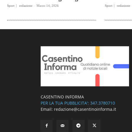
Sport
redazione
-
Marzo 14, 2026
Sport
redazione
CASENTINO INFORMA
PER LA TUA PUBBLICITA': 347.3780710
Email: redazione@casentinoinforma.it