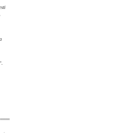
sti
o
a
”.