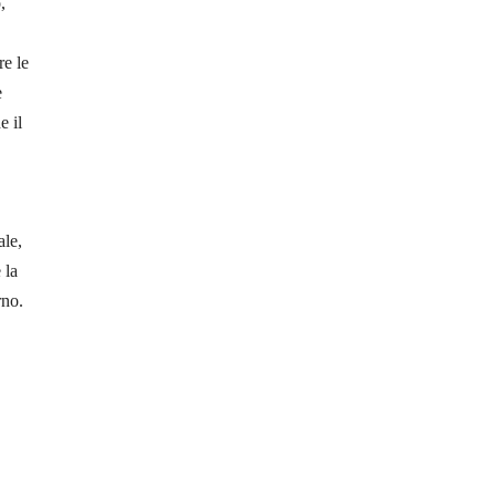
,
re le
e
e il
ale,
 la
rno.