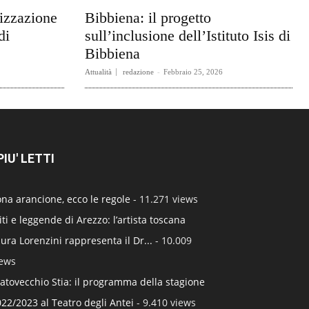
rizzazione
Bibbiena: il progetto
di
sull’inclusione dell’Istituto Isis di
Bibbiena
Attualità
redazione
-
Febbraio 25, 2026
 PIU' LETTI
na arancione, ecco le regole
- 11.271 views
ti e leggende di Arezzo: l’artista toscana
ura Lorenzini rappresenta il Dr...
- 10.009
iews
atovecchio Stia: il programma della stagione
22/2023 al Teatro degli Antei
- 9.410 views