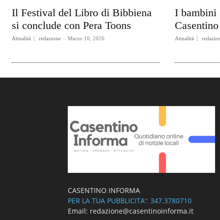
Il Festival del Libro di Bibbiena
I bambini 
si conclude con Pera Toons
Casentino 
Attualità
redazione
-
Marzo 10, 2026
Attualità
redazio
CASENTINO INFORMA
PER LA TUA PUBBLICITA': 347.3780710
Email: redazione@casentinoinforma.it