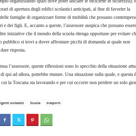
mpio organizzando spazi dove poter lasciare le biciclette in sicurezza); o
ri di apertura degli edifici scolastici anticipati, al fine di favorire la
e delle famiglie di organizzare forme di mobilità che possano contempera
ri e dei figli. E, accanto a queste, l’assessore auspica che possano esser
tre iniziative che il mondo della scuola ritenga opportune per evitare ch
to pubblico si trovi a dover affrontare picchi di domanda ai quale non
dare risposta.
ua l’assessore, queste riflessioni sono lo specchio della situazione attu
 di qui ad allora, potrebbe mutare. Una situazione sulla quale, e questa è
 cui la Toscana sta lavorando e per cui occorre non perdere un solo gio
igenti scolastici
Scuola
trasporti