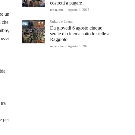
costretti a pagare
redazione
-
Agosto 4, 2026
ome un
Cultura e Eventi
a che
Da giovedì 6 agosto cinque
mbre,
serate di cinema sotto le stelle a
mezzi
Raggiolo
redazione
-
Agosto 3, 2026
bia
tra
e per