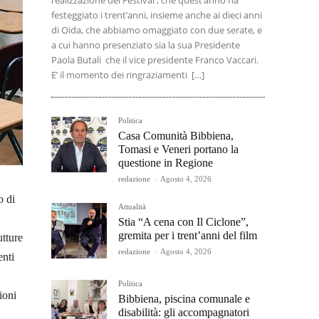
realizzazione del Festival , che quest’anno ha
festeggiato i trent’anni, insieme anche ai dieci anni
di Oida, che abbiamo omaggiato con due serate, e
a cui hanno presenziato sia la sua Presidente
Paola Butali che il vice presidente Franco Vaccari.
E’ il momento dei ringraziamenti […]
Politica
Casa Comunità Bibbiena,
Tomasi e Veneri portano la
questione in Regione
redazione
-
Agosto 4, 2026
o di
Attualità
Stia “A cena con Il Ciclone”,
gremita per i trent’anni del film
utture
redazione
-
Agosto 4, 2026
enti
Politica
ioni
Bibbiena, piscina comunale e
disabilità: gli accompagnatori