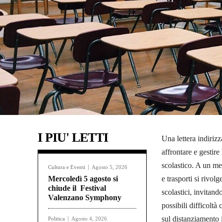
I PIU' LETTI
Una lettera indiriz
affrontare e gestire
scolastico. A un mes
Cultura e Eventi
Agosto 5, 2026
Mercoledì 5 agosto si
e trasporti si rivolg
chiude il Festival
scolastici, invitand
Valenzano Symphony
possibili difficoltà
sul distanziamento 
Politica
Agosto 4, 2026