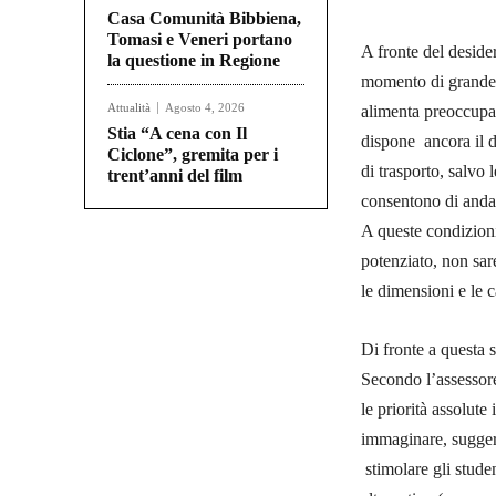
Casa Comunità Bibbiena,
Tomasi e Veneri portano
A fronte del desider
la questione in Regione
momento di grande e
Attualità
Agosto 4, 2026
alimenta preoccupaz
Stia “A cena con Il
dispone ancora il 
Ciclone”, gremita per i
di trasporto, salvo
trent’anni del film
consentono di andar
A queste condizioni
potenziato, non sar
le dimensioni e le c
Di fronte a questa 
Secondo l’assessore
le priorità assolute
immaginare, suggeris
stimolare gli studen