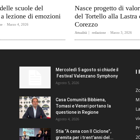
delle scuole del
Nasce progetto di valo
a lezione di emozioni
del Tortello alla Lastra 
Corezzo
ne
-
Marzo 4, 2026
Attualità
redazione
-
Marzo 3, 2026
Mercoledì 5 agosto si chiude il
I
Festival Valenzano Symphony
Agosto 5, 2026
Zo
Mi
Casa Comunità Bibbiena,
Tomasi e Veneri portano la
La
questione in Regione
v
Agosto 4, 2026
Pr
Stia “A cena con Il Ciclone”,
20
gremita per i trent’anni del...