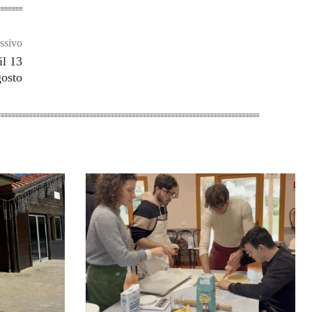
ssivo
il 13
gosto