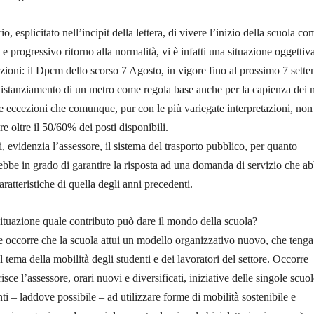
io, esplicitato nell’incipit della lettera, di vivere l’inizio della scuola c
 progressivo ritorno alla normalità, vi è infatti una situazione oggettiv
ioni: il Dpcm dello scorso 7 Agosto, in vigore fino al prossimo 7 sette
distanziamento di un metro come regola base anche per la capienza dei 
 le eccezioni che comunque, pur con le più variegate interpretazioni, non
e oltre il 50/60% dei posti disponibili.
, evidenzia l’assessore, il sistema del trasporto pubblico, per quanto
ebbe in grado di garantire la risposta ad una domanda di servizio che ab
aratteristiche di quella degli anni precedenti.
situazione quale contributo può dare il mondo della scuola?
 occorre che la scuola attui un modello organizzativo nuovo, che tenga 
 il tema della mobilità degli studenti e dei lavoratori del settore. Occorre
ce l’assessore, orari nuovi e diversificati, iniziative delle singole scuol
ti – laddove possibile – ad utilizzare forme di mobilità sostenibile e