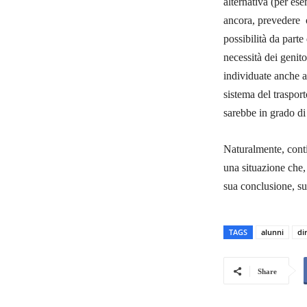
alternativa (per ese
ancora, prevedere ora
possibilità da part
necessità dei genito
individuate anche al
sistema del traspor
sarebbe in grado di 
Naturalmente, contin
una situazione che,
sua conclusione, su
TAGS
alunni
dir
Share