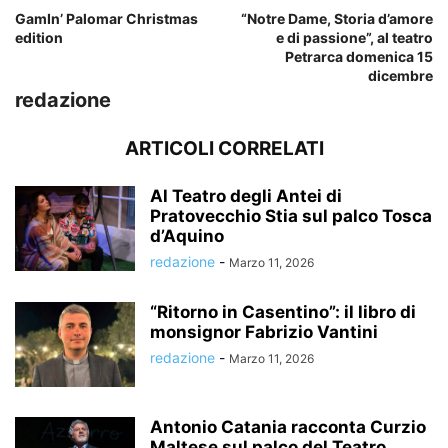
GamIn’ Palomar Christmas
“Notre Dame, Storia d’amore
edition
e di passione”, al teatro
Petrarca domenica 15
dicembre
redazione
ARTICOLI CORRELATI
Al Teatro degli Antei di
Pratovecchio Stia sul palco Tosca
d’Aquino
redazione
-
Marzo 11, 2026
“Ritorno in Casentino”: il libro di
monsignor Fabrizio Vantini
redazione
-
Marzo 11, 2026
Antonio Catania racconta Curzio
Maltese sul palco del Teatro