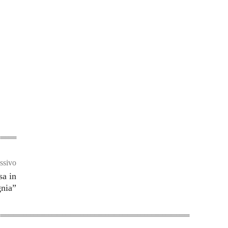
ssivo
sa in
nia”