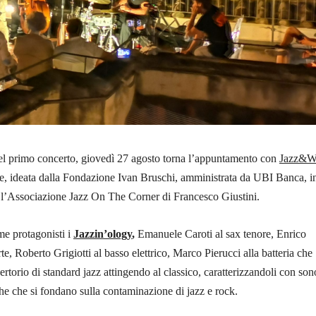
el primo concerto, giovedì 27 agosto torna l’appuntamento con
Jazz&W
le, ideata dalla Fondazione Ivan Bruschi, amministrata da UBI Banca, i
 l’Associazione Jazz On The Corner di Francesco Giustini.
me protagonisti i
Jazzin’ology
,
Emanuele Caroti al sax tenore, Enrico
e, Roberto Grigiotti al basso elettrico, Marco Pierucci alla batteria che
rtorio di standard jazz attingendo al classico, caratterizzandoli con son
he che si fondano sulla contaminazione di jazz e rock.