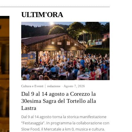
ULTIM'ORA
Cultura e Eventi
redazione
-
Agosto 7, 2026
Dal 9 al 14 agosto a Corezzo la
30esima Sagra del Tortello alla
Lastra
Dal 9 al 14 agosto torna la storica manifestazione
“Festasaggia”. In programma la collaborazione con
Slow Food, il Mercatale a km 0, musica e cultura.