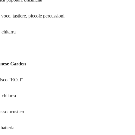
 voce, tastiere, piccole percussioni
 chitarra
anese Garden
disco “ROJI”
 chitarra
asso acustico
batteria