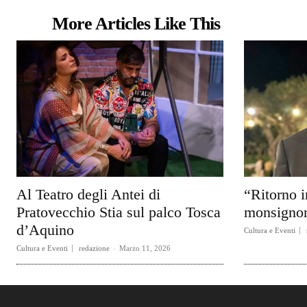
More Articles Like This
Al Teatro degli Antei di
“Ritorno i
Pratovecchio Stia sul palco Tosca
monsignor
d’Aquino
Cultura e Eventi
Cultura e Eventi
redazione
-
Marzo 11, 2026