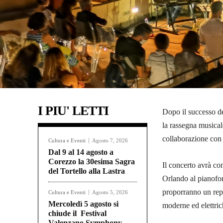
I PIU' LETTI
Dopo il successo d
la rassegna musica
collaborazione con
Cultura e Eventi
Agosto 7, 2026
Dal 9 al 14 agosto a
Corezzo la 30esima Sagra
Il concerto avrà co
del Tortello alla Lastra
Orlando al pianofort
proporranno un repe
Cultura e Eventi
Agosto 5, 2026
Mercoledì 5 agosto si
moderne ed elettric
chiude il Festival
Valenzano Symphony