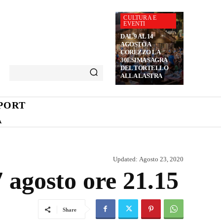
CULTURA E
EVENTI
DAL 9 AL 14
AGOSTO A
COREZZO LA
30ESIMA SAGRA
DEL TORTELLO
ALLA LASTRA
PORT
A
Updated:
Agosto 23, 2020
 agosto ore 21.15
Share