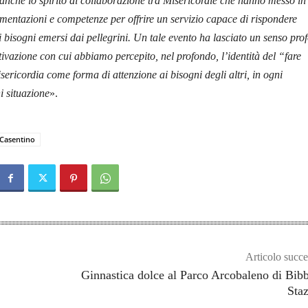
anche lo spirito di collaborazione tra Misericordie che hanno messo in
mentazioni e competenze per offrire un servizio capace di rispondere
i bisogni emersi dai pellegrini. Un tale evento ha lasciato un senso pro
tivazione con cui abbiamo percepito, nel profondo, l’identità del “fare
sericordia come forma di attenzione ai bisogni degli altri, in ogni
i situazione
».
Casentino
Articolo succe
Ginnastica dolce al Parco Arcobaleno di Bib
Sta