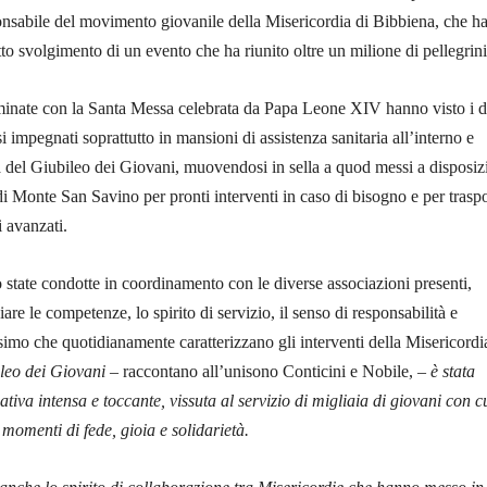
onsabile del movimento giovanile della Misericordia di Bibbiena, che h
tto svolgimento di un evento che ha riunito oltre un milione di pellegrini
lminate con la Santa Messa celebrata da Papa Leone XIV hanno visto i 
i impegnati soprattutto in mansioni di assistenza sanitaria all’interno e
ea del Giubileo dei Giovani, muovendosi in sella a quod messi a disposiz
di Monte San Savino per pronti interventi in caso di bisogno e per traspo
i avanzati.
o state condotte in coordinamento con le diverse associazioni presenti,
re le competenze, lo spirito di servizio, il senso di responsabilità e
ssimo che quotidianamente caratterizzano gli interventi della Misericordi
ileo dei Giovani
– raccontano all’unisono Conticini e Nobile, –
è stata
tiva intensa e toccante, vissuta al servizio di migliaia di giovani con c
omenti di fede, gioia e solidarietà.