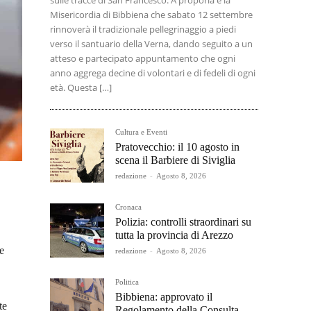
sulle tracce di San Francesco. A proporla è la
Misericordia di Bibbiena che sabato 12 settembre
rinnoverà il tradizionale pellegrinaggio a piedi
verso il santuario della Verna, dando seguito a un
atteso e partecipato appuntamento che ogni
anno aggrega decine di volontari e di fedeli di ogni
età. Questa […]
Cultura e Eventi
Pratovecchio: il 10 agosto in
scena il Barbiere di Siviglia
redazione
-
Agosto 8, 2026
Cronaca
Polizia: controlli straordinari su
tutta la provincia di Arezzo
e
redazione
-
Agosto 8, 2026
Politica
Bibbiena: approvato il
te
Regolamento della Consulta