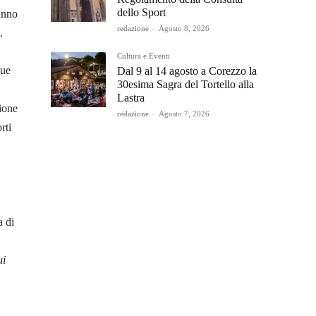
dello Sport
anno
redazione
-
Agosto 8, 2026
.
Cultura e Eventi
due
Dal 9 al 14 agosto a Corezzo la
30esima Sagra del Tortello alla
Lastra
ione
redazione
-
Agosto 7, 2026
rti
a di
ui