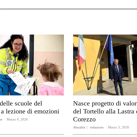
delle scuole del
Nasce progetto di valo
a lezione di emozioni
del Tortello alla Lastra 
Corezzo
ne
-
Marzo 4, 2026
Attualità
redazione
-
Marzo 3, 2026