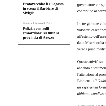
Pratovecchio: il 10 agosto
governatore e resp
in scena il Barbiere di
contribuito al corre
Siviglia
Cronaca
Agosto 8, 2026
Le tre giornate cu
Polizia: controlli
volontari casentines
straordinari su tutta la
all’esterno dell’ar
provincia di Arezzo
dalla Misericordia 
verso i punti medic
Queste attività son
andando a testimonia
l’attenzione al pro
Bibbiena. «
Il Giub
un’esperienza forma
abbiamo condiviso m