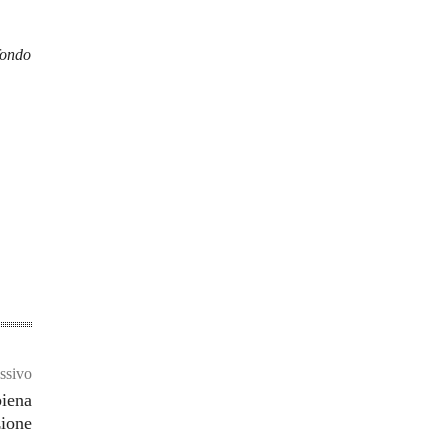
fondo
ssivo
biena
zione