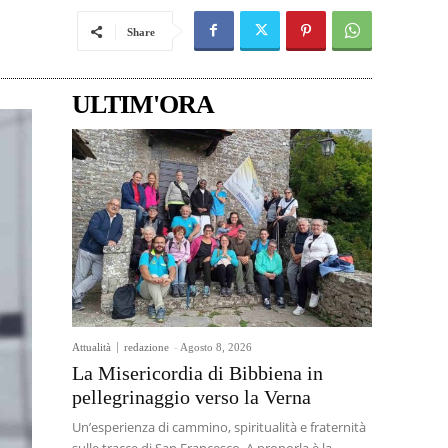
Share
ULTIM'ORA
Attualità
redazione
-
Agosto 8, 2026
La Misericordia di Bibbiena in
pellegrinaggio verso la Verna
Un’esperienza di cammino, spiritualità e fraternità