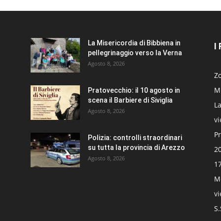
La Misericordia di Bibbiena in
I
pellegrinaggio verso la Verna
Agosto 8, 2026
Zo
Mi
Pratovecchio: il 10 agosto in
scena il Barbiere di Siviglia
La
Agosto 8, 2026
v
Pr
Polizia: controlli straordinari
su tutta la provincia di Arezzo
20
Agosto 8, 2026
17
Mo
v
S.