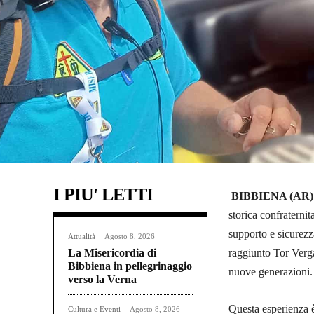
I PIU' LETTI
BIBBIENA (AR)
storica confraternit
supporto e sicurez
Attualità
Agosto 8, 2026
La Misericordia di
raggiunto Tor Verga
Bibbiena in pellegrinaggio
nuove generazioni.
verso la Verna
Questa esperienza è
Cultura e Eventi
Agosto 8, 2026