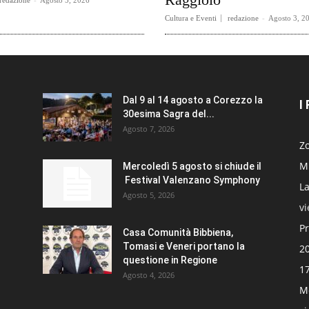
redazione
-
Agosto 5, 2026
Cultura e Eventi
redazione
-
Agosto 3, 2
Dal 9 al 14 agosto a Corezzo la
I
30esima Sagra del...
Agosto 7, 2026
Zo
Mi
Mercoledì 5 agosto si chiude il
Festival Valenzano Symphony
La
Agosto 5, 2026
v
Pr
Casa Comunità Bibbiena,
Tomasi e Veneri portano la
20
questione in Regione
17
Agosto 4, 2026
Mo