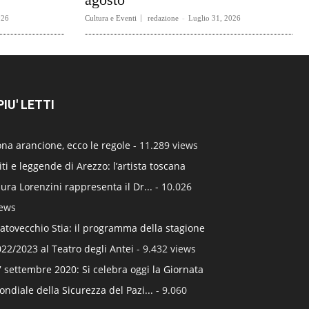
026
Cultura e Eventi
redazione
-
Luglio 31, 2026
 PIU' LETTI
na arancione, ecco le regole
- 11.289 views
ti e leggende di Arezzo: l’artista toscana
ura Lorenzini rappresenta il Dr...
- 10.026
iews
atovecchio Stia: il programma della stagione
22/2023 al Teatro degli Antei
- 9.432 views
 settembre 2020: Si celebra oggi la Giornata
ndiale della Sicurezza del Pazi...
- 9.060