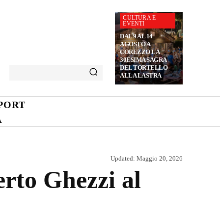
CULTURA E
EVENTI
DAL 9 AL 14
AGOSTO A
COREZZO LA
30ESIMA SAGRA
DEL TORTELLO
ALLA LASTRA
PORT
A
Updated:
Maggio 20, 2026
rto Ghezzi al