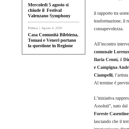
Mercoledì 5 agosto si
chiude il Festival
il rapporto tra uom
Valenzano Symphony
trasformazione, il 
Politica
Agosto 4, 2026
consapevolezza.
Casa Comunità Bibbiena,
Tomasi e Veneri portano
All’incontro interv
la questione in Regione
comunale Lorenz
Ilaria Cenni,
il
Di
e Campigna Andr
Ciampelli
, l’artist
Al termine è previ
L’iniziativa rappre
Assoluti”, nato dal
Foreste Casentine
lasciando che il tem