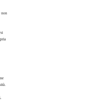
e non
si
pria
one
ità.
i
,