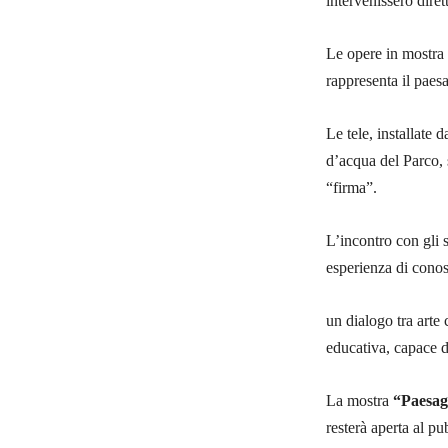
intervenissero diret
Le opere in mostra s
rappresenta il paes
Le tele, installate 
d’acqua del Parco, s
“firma”.
L’incontro con gli 
esperienza di conosc
un dialogo tra arte
educativa, capace d
La mostra
“Paesag
resterà aperta al pu