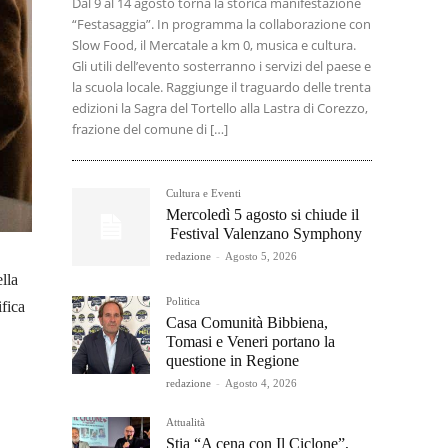
Dal 9 al 14 agosto torna la storica manifestazione
“Festasaggia”. In programma la collaborazione con
Slow Food, il Mercatale a km 0, musica e cultura.
Gli utili dell’evento sosterranno i servizi del paese e
la scuola locale. Raggiunge il traguardo delle trenta
edizioni la Sagra del Tortello alla Lastra di Corezzo,
frazione del comune di […]
Cultura e Eventi
Mercoledì 5 agosto si chiude il
Festival Valenzano Symphony
redazione
-
Agosto 5, 2026
ella
Politica
ifica
Casa Comunità Bibbiena,
Tomasi e Veneri portano la
questione in Regione
redazione
-
Agosto 4, 2026
Attualità
Stia “A cena con Il Ciclone”,