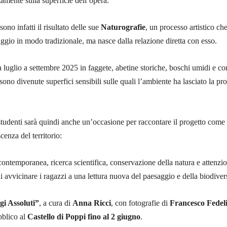
tamente sulla superficie dell’opera.
ono infatti il risultato delle sue
Naturografie
, un processo artistico ch
aggio in modo tradizionale, ma nasce dalla relazione diretta con esso.
da luglio a settembre 2025 in faggete, abetine storiche, boschi umidi e cor
ono divenute superfici sensibili sulle quali l’ambiente ha lasciato la pro
studenti sarà quindi anche un’occasione per raccontare il progetto come
enza del territorio:
 contemporanea, ricerca scientifica, conservazione della natura e attenzi
i avvicinare i ragazzi a una lettura nuova del paesaggio e della biodivers
gi Assoluti”
, a cura di
Anna Ricci
, con fotografie di
Francesco Fedel
bblico al
Castello di Poppi fino al 2 giugno
.