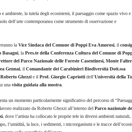
o e ambiente, la tutela degli ecosistemi, il paesaggio come spazio vivo e 
ruolo dell’arte contemporanea come strumento di osservazione e
erranno la
Vice Sindaca del Comune di Poppi Eva Amorosi
, il
consig
o Basagni
, la
Pres.te della Conferenza Cultura del Comune di Popp
rettore del Parco Nazionale delle Foreste Casentinesi, Monte Falte
ea Gennai
, il
Comandante dei Carabinieri Biodiversità Dott.ssa
a
Roberto Ghezzi
e il
Prof. Giorgio Capriotti
dell’
Università della T
sta una
visita guidata alla mostra
.
senta un momento particolarmente significativo del percorso di “Paesagg
 lavoro realizzato da Roberto Ghezzi all’interno del
Parco nazionale de
si
, dove l’artista ha collocato le proprie tele in diversi ambienti naturali,
po, l’umidità, la luce, i sedimenti, i microrganismi e le tracce dell’ecos