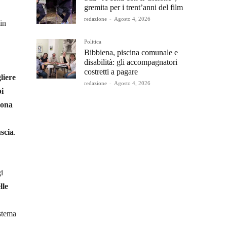
gremita per i trent’anni del film
redazione
-
Agosto 4, 2026
in
Politica
Bibbiena, piscina comunale e
disabilità: gli accompagnatori
costretti a pagare
liere
redazione
-
Agosto 4, 2026
i
rona
uscia
.
i
lle
istema