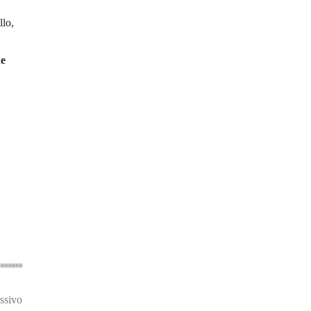
llo,
ne
ssivo