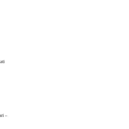
ati
ari –