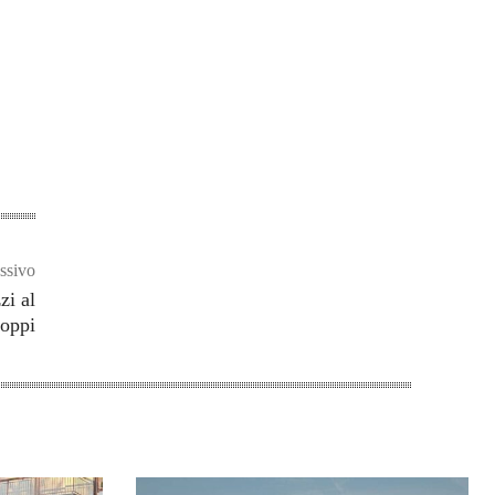
ssivo
zi al
Poppi