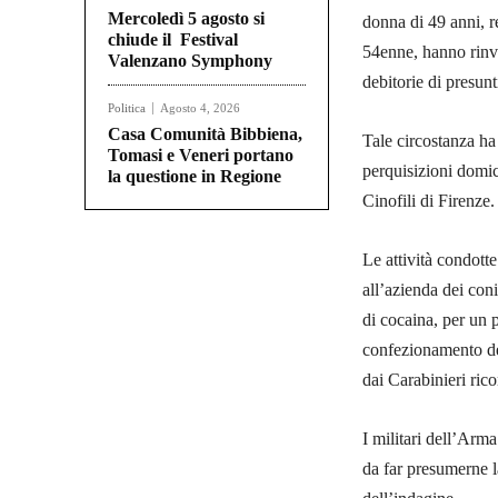
Mercoledì 5 agosto si
donna di 49 anni, r
chiude il Festival
54enne, hanno rinve
Valenzano Symphony
debitorie di presunt
Politica
Agosto 4, 2026
Casa Comunità Bibbiena,
Tale circostanza ha
Tomasi e Veneri portano
perquisizioni domic
la questione in Regione
Cinofili di Firenze.
Le attività condott
all’azienda dei con
di cocaina, per un 
confezionamento dell
dai Carabinieri ricon
I militari dell’Arm
da far presumerne l