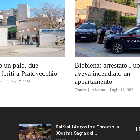
o un palo, due
Bibbiena: arrestato l’
feriti a Pratovecchio
aveva incendiato un
appartamento
ne
-
Luglio 17, 2026
Cronaca
redazione
-
Luglio 11, 2026
Dal 9 al 14 agosto a Corezzo la
I
30esima Sagra del...
Agosto 7, 2026