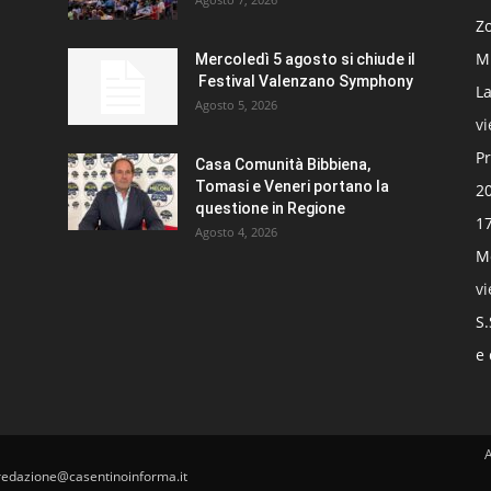
Zo
Mi
Mercoledì 5 agosto si chiude il
Festival Valenzano Symphony
La
Agosto 5, 2026
v
Pr
Casa Comunità Bibbiena,
Tomasi e Veneri portano la
20
questione in Regione
17
Agosto 4, 2026
Mo
v
S.
e 
redazione@casentinoinforma.it