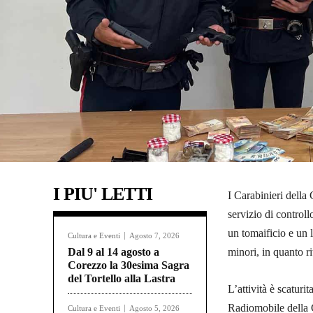
I PIU' LETTI
I Carabinieri della
servizio di controllo
un tomaificio e un 
Cultura e Eventi
Agosto 7, 2026
Dal 9 al 14 agosto a
minori, in quanto ri
Corezzo la 30esima Sagra
del Tortello alla Lastra
L’attività è scaturi
Radiomobile della C
Cultura e Eventi
Agosto 5, 2026