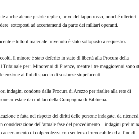
te anche alcune pistole replica, prive del tappo rosso, nonché ulteriori
ndere, sottoposti ad accertamenti da parte dei militari operanti.
acente e tutto il materiale rinvenuto è stato sottoposto a sequestro.
ccolti, il minore è stato deferito in stato di libertà alla Procura della
l Tribunale per i Minorenni di Firenze, mentre i tre maggiorenni sono st
r detenzione ai fini di spaccio di sostanze stupefacenti.
ori indagini condotte dalla Procura di Arezzo per risalire alla rete di
rsone arrestate dai militari della Compagnia di Bibbiena.
zione è fatta nel rispetto dei diritti delle persone indagate, da ritenersi
in considerazione dell’attuale fase del procedimento – indagini prelimin
vo accertamento di colpevolezza con sentenza irrevocabile ed al fine di