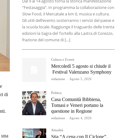
Dal 9 al 14 agosto torna la storica manifestazione
“Festasaggia”. In programma la collaborazione con
Slow Food, il Mercatale a km 0, musica e cultura.
Gli utili dell’evento sosterranno i servizi del paese e
la scuola locale. Raggiunge il traguardo delle trenta
edizioni la Sagra del Tortello alla Lastra di Corezzo,
frazione del comune di […]
Cultura e Eventi
Mercoledì 5 agosto si chiude il
Festival Valenzano Symphony
redazione
-
Agosto 5, 2026
le
Politica
ri di
Casa Comunità Bibbiena,
Tomasi e Veneri portano la
questione in Regione
nti.
redazione
-
Agosto 4, 2026
Attualità
a una
Stia “A cena con Il Ciclone”,