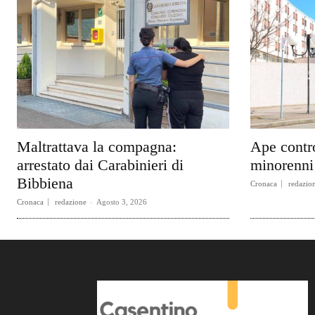
Maltrattava la compagna:
Ape contr
arrestato dai Carabinieri di
minorenni 
Bibbiena
Cronaca
redazio
Cronaca
redazione
-
Agosto 3, 2026