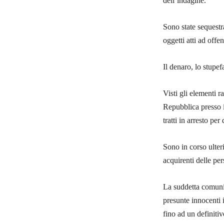
dell’indagine.
Sono state sequestra
oggetti atti ad offe
Il denaro, lo stupef
Visti gli elementi ra
Repubblica presso i
tratti in arresto pe
Sono in corso ulteri
acquirenti delle pe
La suddetta comunica
presunte innocenti 
fino ad un definiti