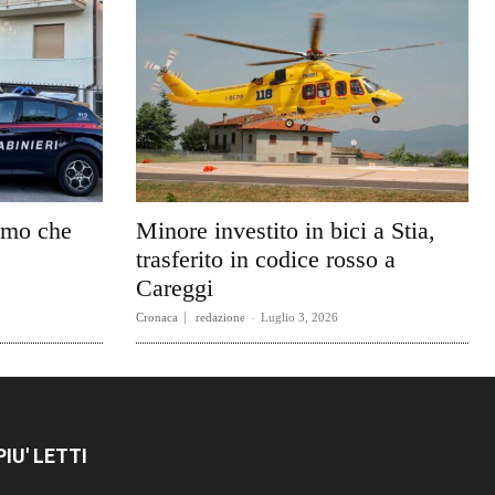
uomo che
Minore investito in bici a Stia,
trasferito in codice rosso a
Careggi
Cronaca
redazione
-
Luglio 3, 2026
 PIU' LETTI