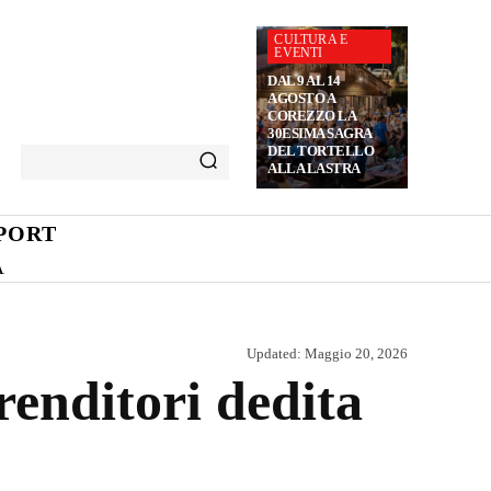
CULTURA E
EVENTI
DAL 9 AL 14
AGOSTO A
COREZZO LA
30ESIMA SAGRA
DEL TORTELLO
ALLA LASTRA
PORT
A
Updated:
Maggio 20, 2026
renditori dedita