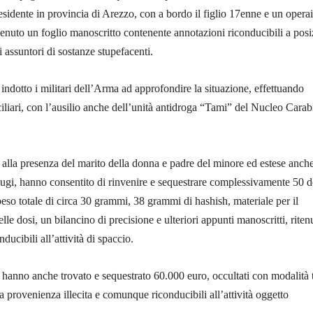
esidente in provincia di Arezzo, con a bordo il figlio 17enne e un opera
nuto un foglio manoscritto contenente annotazioni riconducibili a posi
i assuntori di sostanze stupefacenti.
 indotto i militari dell’Arma ad approfondire la situazione, effettuando
iliari, con l’ausilio anche dell’unità antidroga “Tami” del Nucleo Carab
e alla presenza del marito della donna e padre del minore ed estese anch
iugi, hanno consentito di rinvenire e sequestrare complessivamente 50 d
peso totale di circa 30 grammi, 38 grammi di hashish, materiale per il
e dosi, un bilancino di precisione e ulteriori appunti manoscritti, ritenu
ducibili all’attività di spaccio.
a hanno anche trovato e sequestrato 60.000 euro, occultati con modalità t
a provenienza illecita e comunque riconducibili all’attività oggetto