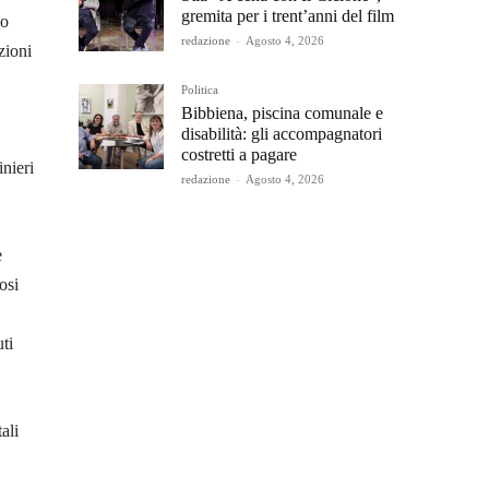
gremita per i trent’anni del film
io
redazione
-
Agosto 4, 2026
zioni
Politica
Bibbiena, piscina comunale e
disabilità: gli accompagnatori
costretti a pagare
inieri
redazione
-
Agosto 4, 2026
e
osi
ti
ali