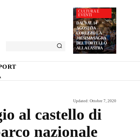
CULTURA E
EVENTI
DAL 9 AL 14
AGOSTO A
COREZZO LA
30ESIMA SAGRA
DEL TORTELLO
ALLA LASTRA
PORT
A
Updated:
Ottobre 7, 2020
o al castello di
parco nazionale