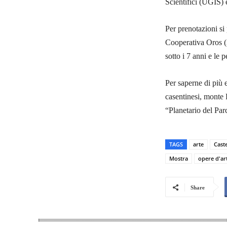
Scientifici (UGIS) 
Per prenotazioni si
Cooperativa Oros (3
sotto i 7 anni e le 
Per saperne di più e
casentinesi, monte 
“Planetario del Par
TAGS
arte
Caste
Mostra
opere d'ar
Share