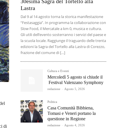
30esima Sagra del Tortello alla
Lastra
Dal 9 al 14 agosto torna la storica manifestazione
“Festasaggia”. In programma la collaborazione con
Slow Food, il Mercatale a km 0, musica e cultura.
Gli utili dell’evento sosterranno i servizi del paese e
la scuola locale. Raggiunge il traguardo delle trenta
edizioni la Sagra del Tortello alla Lastra di Corezzo,
frazione del comune di […]
Cultura e Eventi
Mercoledì 5 agosto si chiude il
Festival Valenzano Symphony
redazione
-
Agosto 5, 2026
Politica
del
Casa Comunità Bibbiena,
Tomasi e Veneri portano la
questione in Regione
redazione
-
Agosto 4, 2026
i di