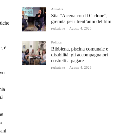
Attualità
Stia “A cena con Il Ciclone”,
gremita per i trent’anni del film
tiche
redazione
-
Agosto 4, 2026
Politica
e, è
Bibbiena, piscina comunale e
disabilità: gli accompagnatori
costretti a pagare
redazione
-
Agosto 4, 2026
ovo
mia
tà
ne
io
iani