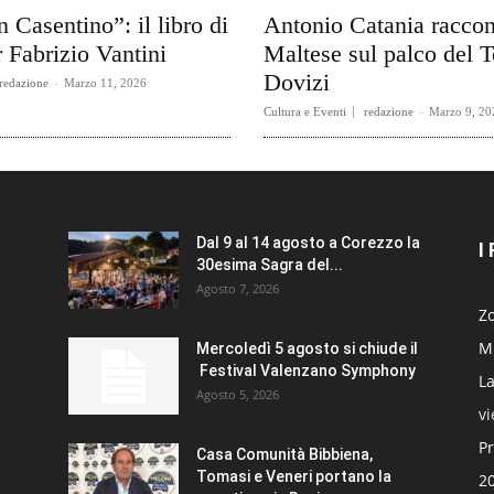
n Casentino”: il libro di
Antonio Catania raccon
 Fabrizio Vantini
Maltese sul palco del T
Dovizi
redazione
-
Marzo 11, 2026
Cultura e Eventi
redazione
-
Marzo 9, 20
Dal 9 al 14 agosto a Corezzo la
I
30esima Sagra del...
Agosto 7, 2026
Zo
Mi
Mercoledì 5 agosto si chiude il
Festival Valenzano Symphony
La
Agosto 5, 2026
v
Pr
Casa Comunità Bibbiena,
Tomasi e Veneri portano la
20