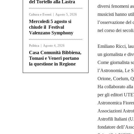
del Tortello alla Lastra
diversi fenomeni ast
musicisti hanno uti
Cultura e Eventi
Agosto 5, 2026
Mercoledì 5 agosto si
l’osservazione del 
chiude il Festival
nel corso dei secoli
Valenzano Symphony
Politica
Agosto 4, 2026
Emiliano Ricci, laur
Casa Comunità Bibbiena,
un giornalista e div
Tomasi e Veneri portano
Come giornalista sc
la questione in Regione
l’Astronomia, Le St
Orione, Coelum, Qu
Ha collaborato alla
per gli editori UTE
Astronomica Fioren
Associazioni Astro
Astrofili Italiani 
fondatore dell’Asso