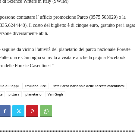
e di Science Writers in Italy (SWIM).
 possono contattare l’ ufficio promozione Parco (0575.503029) o la
35.6244440). Il costo del biglietto è di cinque euro, gratuito per i raga
persone diversamente abili.
 seguire da vicino l’attività del planetario del parco nazionale Foreste
Falterona e Campigna si invita a visitare anche la pagina Facebook
co delle Foreste Casentinesi”
llo di Poppi
Emiliano Ricci
Ente Parco nazionale delle Foreste casentinesi
te
pittura
planetario
Van Gogh