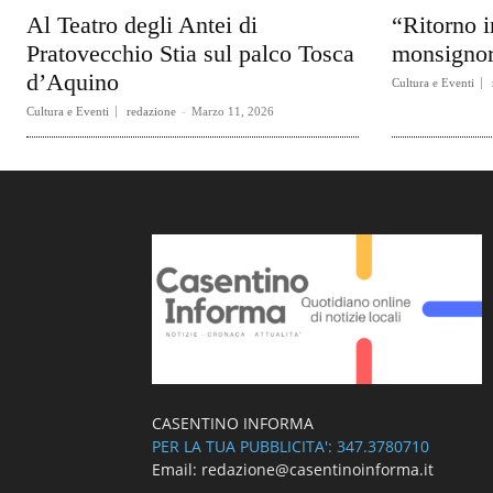
Al Teatro degli Antei di
“Ritorno i
Pratovecchio Stia sul palco Tosca
monsignor
d’Aquino
Cultura e Eventi
Cultura e Eventi
redazione
-
Marzo 11, 2026
CASENTINO INFORMA
PER LA TUA PUBBLICITA': 347.3780710
Email: redazione@casentinoinforma.it