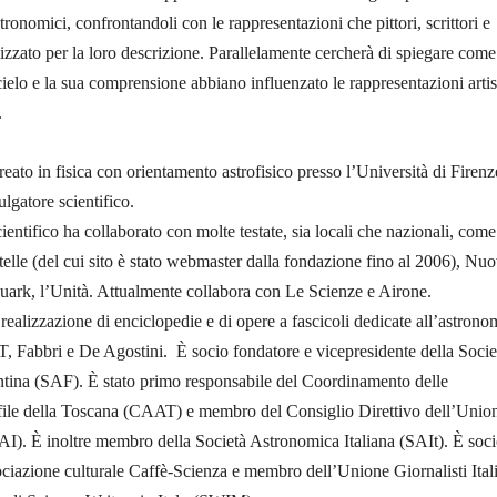
ronomici, confrontandoli con le rappresentazioni che pittori, scrittori e
lizzato per la loro descrizione. Parallelamente cercherà di spiegare come
cielo e la sua comprensione abbiano influenzato le rappresentazioni artis
.
eato in fisica con orientamento astrofisico presso l’Università di Firenz
ulgatore scientifico.
ientifico ha collaborato con molte testate, sia locali che nazionali, come
elle (del cui sito è stato webmaster dalla fondazione fino al 2006), Nu
ark, l’Unità. Attualmente collabora con Le Scienze e Airone.
 realizzazione di enciclopedie e di opere a fascicoli dedicate all’astrono
T, Fabbri e De Agostini. È socio fondatore e vicepresidente della Socie
tina (SAF). È stato primo responsabile del Coordinamento delle
file della Toscana (CAAT) e membro del Consiglio Direttivo dell’Unio
(UAI). È inoltre membro della Società Astronomica Italiana (SAIt). È soc
ciazione culturale Caffè-Scienza e membro dell’Unione Giornalisti Ital