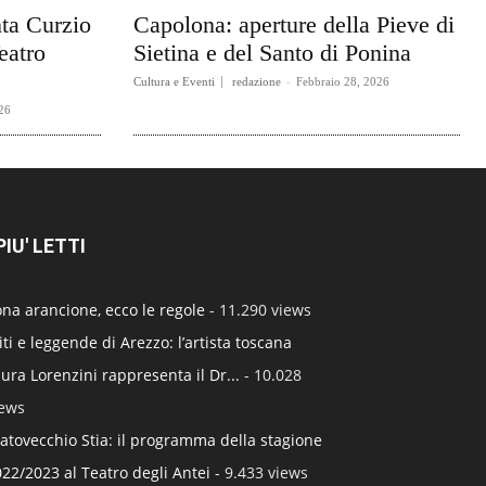
ta Curzio
Capolona: aperture della Pieve di
eatro
Sietina e del Santo di Ponina
Cultura e Eventi
redazione
-
Febbraio 28, 2026
26
 PIU' LETTI
na arancione, ecco le regole
- 11.290 views
ti e leggende di Arezzo: l’artista toscana
ura Lorenzini rappresenta il Dr...
- 10.028
iews
atovecchio Stia: il programma della stagione
22/2023 al Teatro degli Antei
- 9.433 views