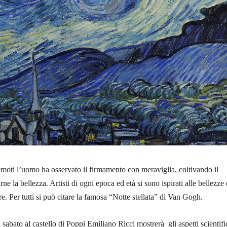
emoti l’uomo ha osservato il firmamento con meraviglia, coltivando il
rne la bellezza. Artisti di ogni epoca ed età si sono ispirati alle bellezze 
re. Per tutti si può citare la famosa “Notte stellata” di Van Gogh.
sabato al castello di Poppi Emiliano Ricci mostrerà gli aspetti scientific