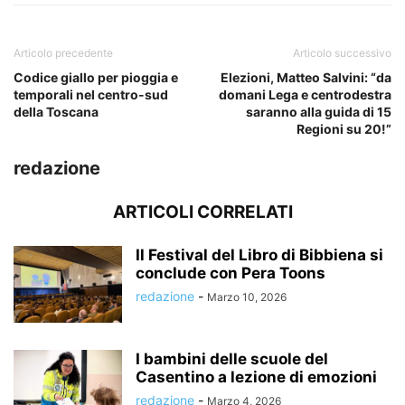
Articolo precedente
Articolo successivo
Codice giallo per pioggia e
Elezioni, Matteo Salvini: “da
temporali nel centro-sud
domani Lega e centrodestra
della Toscana
saranno alla guida di 15
Regioni su 20!”
redazione
ARTICOLI CORRELATI
Il Festival del Libro di Bibbiena si
conclude con Pera Toons
redazione
-
Marzo 10, 2026
I bambini delle scuole del
Casentino a lezione di emozioni
redazione
-
Marzo 4, 2026