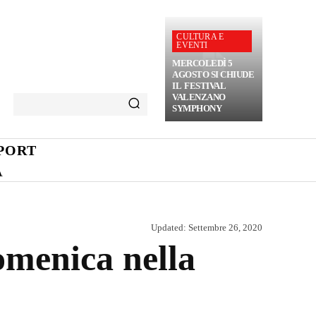
CULTURA E
EVENTI
MERCOLEDÌ 5
AGOSTO SI CHIUDE
IL FESTIVAL
VALENZANO
SYMPHONY
PORT
A
Updated:
Settembre 26, 2020
omenica nella