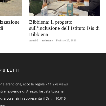
rizzazione
Bibbiena: il progetto
di
sull’inclusione dell’Istituto Isis di
Bibbiena
Attualità
redazione
-
Febbraio 25, 2026
 PIU' LETTI
na arancione, ecco le regole
- 11.278 views
ti e leggende di Arezzo: l’artista toscana
ura Lorenzini rappresenta il Dr...
- 10.015
iews