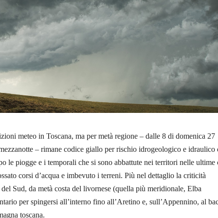
izioni meteo in Toscana, ma per metà regione – dalle 8 di domenica 27
 mezzanotte – rimane codice giallo per rischio idrogeologico e idraulico 
o le piogge e i temporali che si sono abbattute nei territori nelle ultime 
sato corsi d’acqua e imbevuto i terreni. Più nel dettaglio la criticità
 del Sud, da metà costa del livornese (quella più meridionale, Elba
tario per spingersi all’interno fino all’Aretino e, sull’Appennino, al ba
magna toscana.