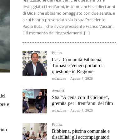
realizzazione del Festival , che quest’anno ha
festeggiato i trent’anni, insieme anche ai dieci anni
di Oida, che abbiamo omaggiato con due serate, e
a cui hanno presenziato sia la sua Presidente
Paola Butali che il vice presidente Franco Vaccari.
E’ il momento dei ringraziamenti […]
Politica
Casa Comunità Bibbiena,
Tomasi e Veneri portano la
questione in Regione
redazione
-
Agosto 4, 2026
Attualità
del
Stia “A cena con Il Ciclone”,
gremita per i trent’anni del film
ore e
redazione
-
Agosto 4, 2026
Politica
cino
Bibbiena, piscina comunale e
disabilità: gli accompagnatori