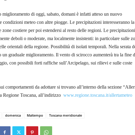
 miglioramento di oggi, sabato, domani è infatti atteso un nuovo
 condizioni meteo con altre piogge. Le precipitazioni interesseranno la
 zone costiere per poi estendersi al resto delle regioni. Le precipitazion
lmente deboli o moderate, ma localmente insistenti: in particolare sulle z
lle orientali della regione. Possibilità di isolati temporali. Nella serata d
 un graduale miglioramento. Il vento di scirocco aumenterà tra la fine d
gio, con possibili forti raffiche sull’Arcipelago, sui rilievi e sulle coste
 sui comportamenti da adottare si trovano all’interno della sezione “Aller
la Regione Toscana, all’indirizzo
www.regione.toscana.it/allertameteo
domenica
Maltempo
Toscana meridionale