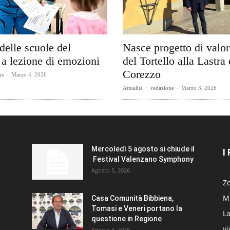
delle scuole del
Nasce progetto di valo
a lezione di emozioni
del Tortello alla Lastra 
Corezzo
ne
-
Marzo 4, 2026
Attualità
redazione
-
Marzo 3, 2026
Mercoledì 5 agosto si chiude il
I
Festival Valenzano Symphony
Agosto 5, 2026
Zo
Mi
Casa Comunità Bibbiena,
Tomasi e Veneri portano la
La
questione in Regione
v
Agosto 4, 2026