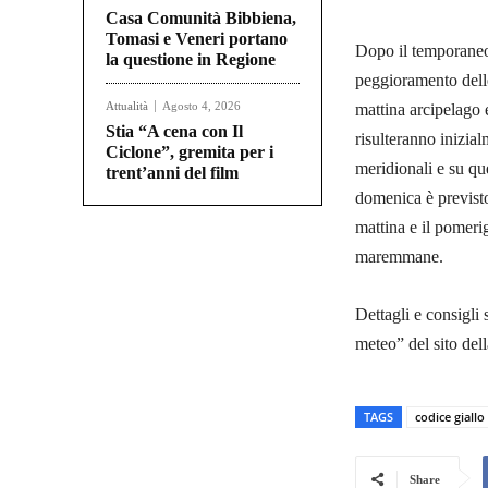
Casa Comunità Bibbiena,
Tomasi e Veneri portano
Dopo il temporaneo
la questione in Regione
peggioramento delle
Attualità
Agosto 4, 2026
mattina arcipelago e
Stia “A cena con Il
risulteranno inizia
Ciclone”, gremita per i
meridionali e su que
trent’anni del film
domenica è previsto
mattina e il pomerig
maremmane.
Dettagli e consigli
meteo” del sito del
TAGS
codice giallo
Share