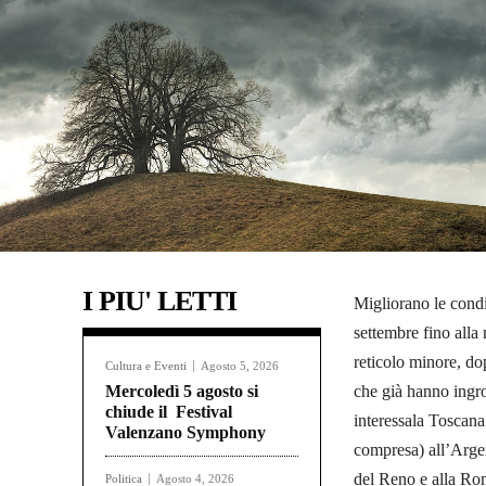
I PIU' LETTI
Migliorano le cond
settembre fino alla
reticolo minore, dop
Cultura e Eventi
Agosto 5, 2026
Mercoledì 5 agosto si
che già hanno ingros
chiude il Festival
interessala Toscana
Valenzano Symphony
compresa) all’Argen
del Reno e alla Ro
Politica
Agosto 4, 2026