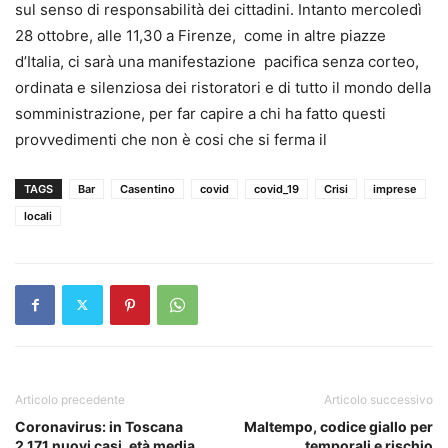
sul senso di responsabilità dei cittadini. Intanto mercoledì
28 ottobre, alle 11,30 a Firenze, come in altre piazze
d’Italia, ci sarà una manifestazione pacifica senza corteo,
ordinata e silenziosa dei ristoratori e di tutto il mondo della
somministrazione, per far capire a chi ha fatto questi
provvedimenti che non è cosi che si ferma il
TAGS
Bar
Casentino
covid
covid_19
Crisi
imprese
locali
Articolo precedente
Articolo successivo
Coronavirus: in Toscana
Maltempo, codice giallo per
2.171 nuovi casi, età media
temporali e rischio