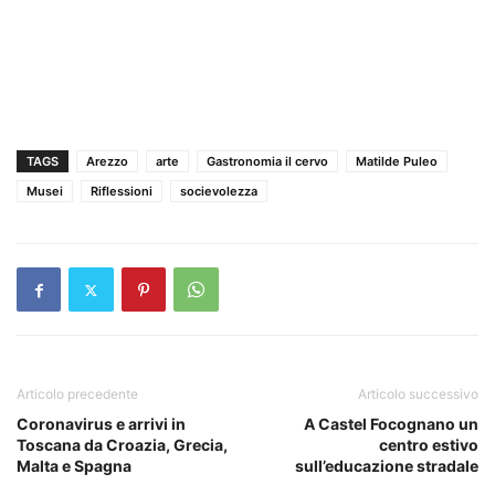
TAGS
Arezzo
arte
Gastronomia il cervo
Matilde Puleo
Musei
Riflessioni
socievolezza
Articolo precedente
Articolo successivo
Coronavirus e arrivi in
A Castel Focognano un
Toscana da Croazia, Grecia,
centro estivo
Malta e Spagna
sull’educazione stradale