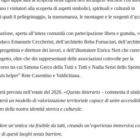
i visitatori alla scoperta di aspetti simbolici, spirituali e culturali in
 quali il pellegrinaggio, la transumanza, le montagne e le sorgenti d’ac
azione, aperta all’intera comunità con partecipazione libera e gratuita, 
sindaco Emanuele Ceccherini, dell’architetto Beba Fornaciari, dell’archite
gettista e direttore dei lavori, e dell’illustratore Enrico Neri che curer
ogetto, oltre che dei rappresentanti delle associazioni coinvolte per la
corso tra cui Simona Greco della Tutti x Tutti e Nadia Sensi dello Sporte
m helper” Rete Casentino e Valdichiana.
rà prevista nell’estate del 2026. «
Questo itinerario
– commenta il sind
terà un modello di valorizzazione territoriale capace di unire accessibil
o della nostra identità storica e culturale.
ndere un’antica via fruibile da tutti, creando un’esperienza immersiva co
 di questi luoghi senza barriere.