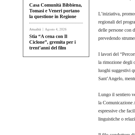
Casa Comunità Bibbiena,
Tomasi e Veneri portano
L’iniziativa, promo
la questione in Regione
regionali del prog
Attualità
Agosto 4, 2026
delle persone con di
Stia “A cena con Il
prevedendo strument
Ciclone”, gremita per i
trent’anni del film
I lavori del “Perco
la rimozione degli o
luoghi suggestivi qu
Sant’Angelo, mentre
Lungo il sentiero ve
la Comunicazione A
espressive che faci
linguistiche o relaz
Il filo conduttore d