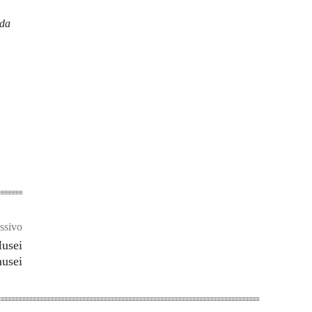
 da
ssivo
Musei
usei