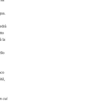
qua.
vedrà
tto
à la
llo
aco
ità,
n cui