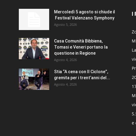
Mercoledì 5 agosto si chiude il
I
Festival Valenzano Symphony
Agosto 5, 2026
Zo
Mi
Casa Comunità Bibbiena,
Tomasi e Veneri portano la
La
questione in Regione
v
Agosto 4, 2026
Pr
Stia “A cena con Il Ciclone”,
20
gremita per i trent’anni del...
Agosto 4, 2026
17
Mo
v
S.
e 