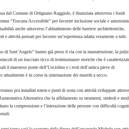
ssa dal Comune di Ortignano Raggiolo, è finanziata attraverso i fondi
ramma “Toscana Accessibile” per favorire inclusione sociale e autonomi
sabilità anche attraverso l’abbattimento delle barriere architettoniche,
i e attività pensati per favorire un’esperienza adatta veramente a tutti.
rso di Sant’Angelo” hanno già preso il via con la manutenzione, la puliz
stacoli di un tracciato ricco di testimonianze storiche che è caratterizza
ali il maestoso ponte dell’Usciolino e i resti dell’antica pieve di
 attualmente è in corso la sistemazione dei muretti a secco.
rranno poi installati totem e punti di sosta con attività sviluppate attrav
umentativa Alternativa che fa affidamento su strumenti, simboli e moda
litano la comprensione e l’interazione delle persone con difficoltà cognit
ionali.
i ogni tappa sarà la scoperta della figura dell’arcangelo Michele con attiv