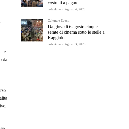
costretti a pagare
redazione
-
Agosto 4, 2026
a
Cultura e Eventi
Da giovedì 6 agosto cinque
serate di cinema sotto le stelle a
Raggiolo
redazione
-
Agosto 3, 2026
ia e
to da
erso
lità
ive,
ità