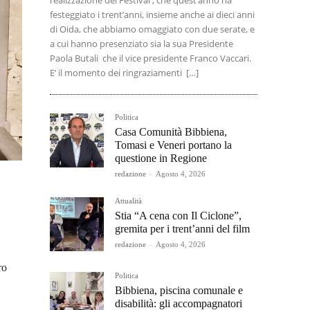
realizzazione del Festival , che quest’anno ha
festeggiato i trent’anni, insieme anche ai dieci anni
di Oida, che abbiamo omaggiato con due serate, e
a cui hanno presenziato sia la sua Presidente
Paola Butali che il vice presidente Franco Vaccari.
E’ il momento dei ringraziamenti […]
Politica
Casa Comunità Bibbiena,
Tomasi e Veneri portano la
questione in Regione
redazione
-
Agosto 4, 2026
Attualità
Stia “A cena con Il Ciclone”,
gremita per i trent’anni del film
redazione
-
Agosto 4, 2026
ro
Politica
Bibbiena, piscina comunale e
disabilità: gli accompagnatori