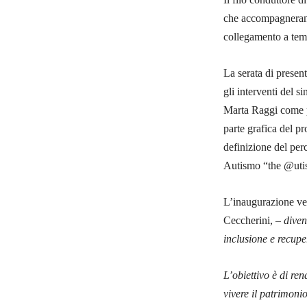
che accompagneranno 
collegamento a temi
La serata di present
gli interventi del 
Marta Raggi come pro
parte grafica del pr
definizione del per
Autismo “the @utis
L’inaugurazione ver
Ceccherini, –
diven
inclusione e recuper
L’obiettivo è di re
vivere il patrimonio