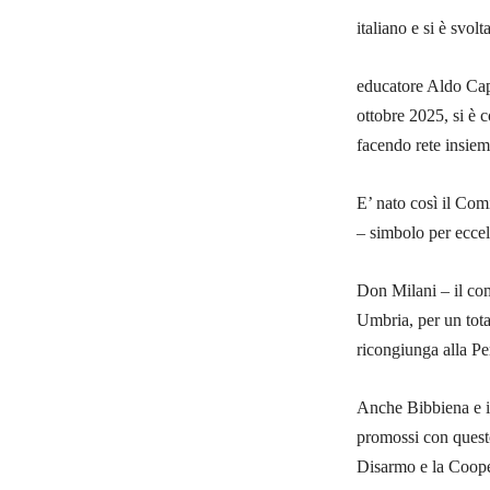
italiano e si è svol
educatore Aldo Capi
ottobre 2025, si è 
facendo rete insieme
E’ nato così il Com
– simbolo per eccel
Don Milani – il co
Umbria, per un tota
ricongiunga alla Pe
Anche Bibbiena e il
promossi con questo 
Disarmo e la Cooper