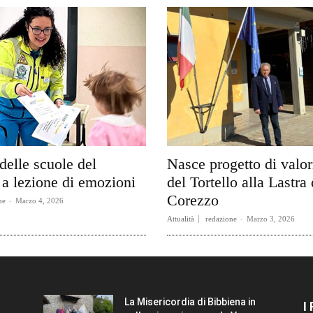
delle scuole del
Nasce progetto di valo
a lezione di emozioni
del Tortello alla Lastra 
Corezzo
ne
-
Marzo 4, 2026
Attualità
redazione
-
Marzo 3, 2026
La Misericordia di Bibbiena in
I