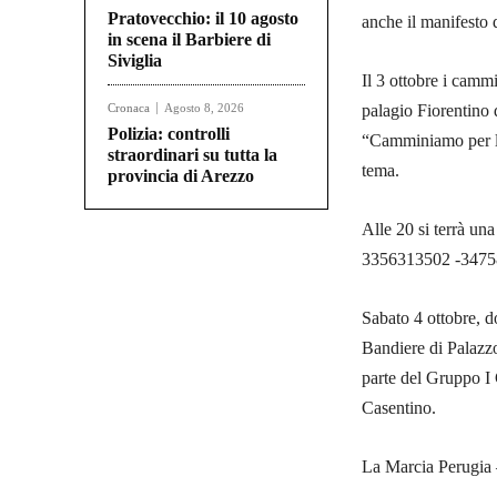
Pratovecchio: il 10 agosto
anche il manifesto 
in scena il Barbiere di
Siviglia
Il 3 ottobre i camm
Cronaca
Agosto 8, 2026
palagio Fiorentino 
Polizia: controlli
“Camminiamo per la 
straordinari su tutta la
tema.
provincia di Arezzo
Alle 20 si terrà un
3356313502 -3475
Sabato 4 ottobre, d
Bandiere di Palazzo
parte del Gruppo I 
Casentino.
La Marcia Perugia –