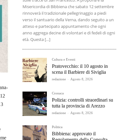
sulle tracce di San Francesco. A proporla è la
Misericordia di Bibbiena che sabato 12 settembre
rinnoverà il tradizionale pellegrinaggio a piedi
verso il santuario della Verna, dando seguito a un
atteso e partecipato appuntamento che ogni
anno aggrega decine di volontari e di fedeli di ogni
età. Questa […]
Cultura e Eventi
Pratovecchio: il 10 agosto in
scena il Barbiere di Siviglia
redazione
-
Agosto 8, 2026
ana-
Cronaca
 12
Polizia: controlli straordinari su
13
tutta la provincia di Arezzo
redazione
-
Agosto 8, 2026
Politica
e
Bibbiena: approvato il
eme
Regolamento della Consulta