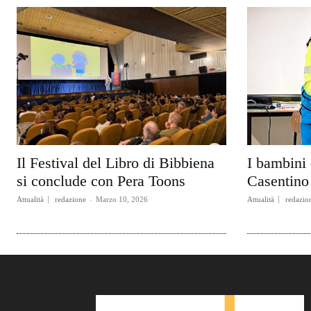
Il Festival del Libro di Bibbiena
I bambini 
si conclude con Pera Toons
Casentino 
Attualità
redazione
-
Marzo 10, 2026
Attualità
redazio