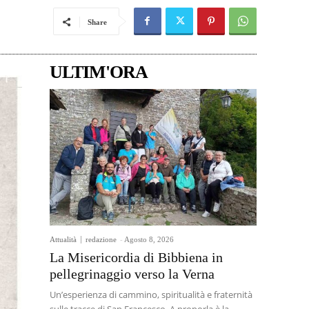
Share
ULTIM'ORA
Attualità
redazione
-
Agosto 8, 2026
La Misericordia di Bibbiena in
pellegrinaggio verso la Verna
Un’esperienza di cammino, spiritualità e fraternità