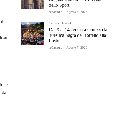
dello Sport
redazione
-
Agosto 8, 2026
il
Cultura e Eventi
Dal 9 al 14 agosto a Corezzo la
30esima Sagra del Tortello alla
i sul
Lastra
redazione
-
Agosto 7, 2026
delle
i da