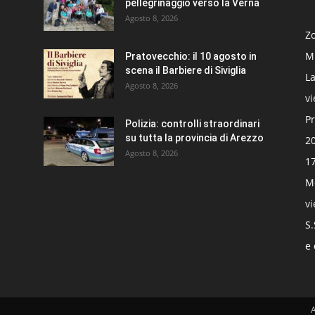
pellegrinaggio verso la Verna
Agosto 8, 2026
Zo
Mi
Pratovecchio: il 10 agosto in
scena il Barbiere di Siviglia
La
Agosto 8, 2026
v
Pr
Polizia: controlli straordinari
su tutta la provincia di Arezzo
20
Agosto 8, 2026
17
Mo
v
S.
e 