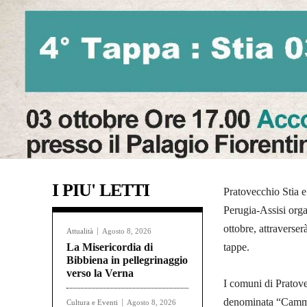
I PIU' LETTI
Pratovecchio Stia e
Perugia-Assisi org
ottobre, attraverse
Attualità
Agosto 8, 2026
La Misericordia di
tappe.
Bibbiena in pellegrinaggio
verso la Verna
I comuni di Pratove
denominata “Cammi
Cultura e Eventi
Agosto 8, 2026