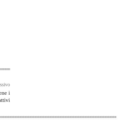
ssivo
ene i
ttivi