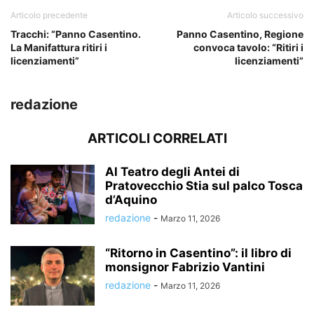
Articolo precedente
Articolo successivo
Tracchi: “Panno Casentino.
Panno Casentino, Regione
La Manifattura ritiri i
convoca tavolo: “Ritiri i
licenziamenti”
licenziamenti”
redazione
ARTICOLI CORRELATI
Al Teatro degli Antei di
Pratovecchio Stia sul palco Tosca
d’Aquino
redazione
-
Marzo 11, 2026
“Ritorno in Casentino”: il libro di
monsignor Fabrizio Vantini
redazione
-
Marzo 11, 2026