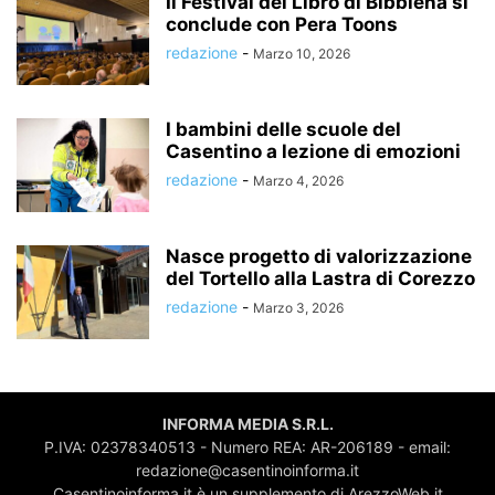
Il Festival del Libro di Bibbiena si
conclude con Pera Toons
redazione
-
Marzo 10, 2026
I bambini delle scuole del
Casentino a lezione di emozioni
redazione
-
Marzo 4, 2026
Nasce progetto di valorizzazione
del Tortello alla Lastra di Corezzo
redazione
-
Marzo 3, 2026
INFORMA MEDIA S.R.L.
P.IVA: 02378340513 - Numero REA: AR-206189 - email:
redazione@casentinoinforma.it
Casentinoinforma.it è un supplemento di ArezzoWeb.it