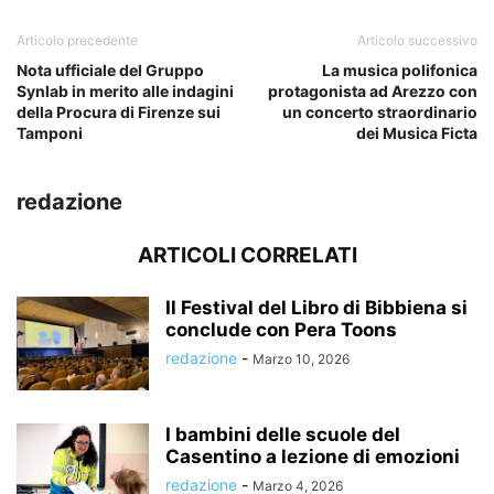
Articolo precedente
Articolo successivo
Nota ufficiale del Gruppo
La musica polifonica
Synlab in merito alle indagini
protagonista ad Arezzo con
della Procura di Firenze sui
un concerto straordinario
Tamponi
dei Musica Ficta
redazione
ARTICOLI CORRELATI
Il Festival del Libro di Bibbiena si
conclude con Pera Toons
redazione
-
Marzo 10, 2026
I bambini delle scuole del
Casentino a lezione di emozioni
redazione
-
Marzo 4, 2026