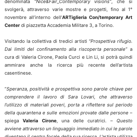
denominata
“Nice&Fair_Contemporary visions”
, che si
svolgerà, attraverso varie mostre e progetti, fino al 1°
novembre all’interno dell’
ARTiglieria Con/temporary Art
Center
di piazzetta Accademia Militare 3, a Torino.
Visitando la collettiva di tredici artisti
“Prospettiva rifugio.
Dai limiti del confinamento alla riscoperta personale”
a
cura di Valeria Cirone, Paola Curci e Lin Li, si potrà quindi
ammirare anche la ricerca più recente dell’artista
casentinese.
“
Speranza, positività e prospettiva sono parole chiave per
comprendere il lavoro di Sara Lovari, che attraverso
l’utilizzo di materiali poveri, porta a riflettere sul periodo
della quarantena e sulle emozioni provate dalle persone
–
spiega
Valeria Cirone
, una delle curatrici. –
Questo
avviene attraverso un linguaggio immediato in cui le parole
diventano il centro focale della sua ricerca. L’artista utilizza