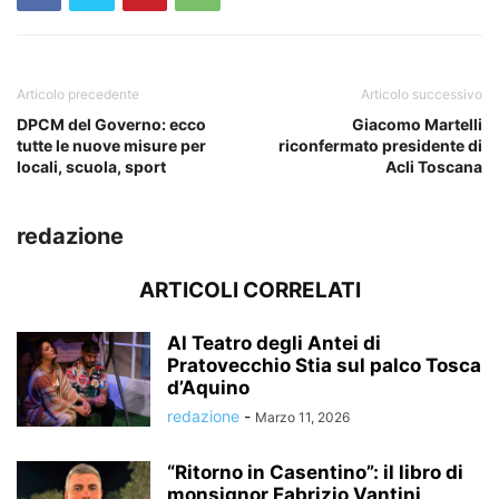
Articolo precedente
Articolo successivo
DPCM del Governo: ecco
Giacomo Martelli
tutte le nuove misure per
riconfermato presidente di
locali, scuola, sport
Acli Toscana
redazione
ARTICOLI CORRELATI
Al Teatro degli Antei di
Pratovecchio Stia sul palco Tosca
d’Aquino
redazione
-
Marzo 11, 2026
“Ritorno in Casentino”: il libro di
monsignor Fabrizio Vantini