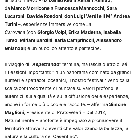
artisti di rilievo – da
Danilo Rea
a
Aeham Ahmad
,
da
Marco Morricone
a
Francesca Mannocchi
,
Sara
Lucaroni
,
Davide Rondoni, don Luigi Verdi e il M° Andrea
Turini
–, esperienze immersive come
La
Carovana
(con
Giorgio Volpi
,
Erika Maderna
,
Isabella
Turso
,
Miriam Bardini
,
Ilaria Camprincoli, Alessandro
Ghiandai
) e un pubblico attento e partecipe.
Il viaggio di
“
Aspettando
”
termina, ma lascia dietro di sé
riflessioni importanti: “In un panorama dominato da grandi
numeri e spettacoli oceanici, il nostro festival rivendica la
scelta controcorrente di puntare su valori profondi e
autentici, sulla qualità e sulla diffusione delle esperienze,
anche in forme più piccole e raccolte. – afferma
Simone
Maglioni
, Presidente di Pratoveteri – Dal 2012,
Naturalmente Pianoforte è impegnato a promuovere il
territorio attraverso eventi che valorizzano la bellezza, la
natura e la cultura del Casentino”.