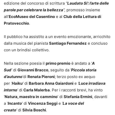
edizione del concorso di scrittura
“
Laudato Si’: l’arte delle
parole per celebrare la bellezza
”,
promosso insieme
all’
EcoMuseo
del Casentino
e al
Club della Lettura di
Pratovecchio
.
Il pubblico ha assistito a un evento emozionante, arricchito
dalla musica del pianista
Santiago Fernandez
e concluso
con un brindisi collettivo.
Nella sezione poesia il
primo premio
è andato a
‘
A
Sud
’
di
Giovanni Bracco
, seguito da
‘
Piccola storia
d’autunno
’
di
Renata Pieroni
; terzo posto ex aequo
per
‘
Haiku
’
di
Barbara Anna Gaiardoni
e
‘
Luce irradiava
intorno
’
di
Carla Malerba
. Per i racconti brevi, ha vinto
‘
Natura, maestra in
cammino
’ di
Stefania Ermini
, davanti
a
‘
Incanto
’
di
Vincenza Seggi
e
‘
La voce del
creato
’
di
Silvia Boschi
.