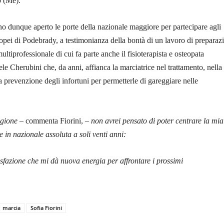
o (Me).
nno dunque aperto le porte della nazionale maggiore per partecipare agli
pei di Podebrady, a testimonianza della bontà di un lavoro di preparaz
ltiprofessionale di cui fa parte anche il fisioterapista e osteopata
e Cherubini che, da anni, affianca la marciatrice nel trattamento, nella
la prevenzione degli infortuni per permetterle di gareggiare nelle
.
agione
– commenta Fiorini, –
non avrei pensato di poter centrare la mia
in nazionale assoluta a soli venti anni:
fazione che mi dà nuova energia per affrontare i prossimi
marcia
Sofia Fiorini