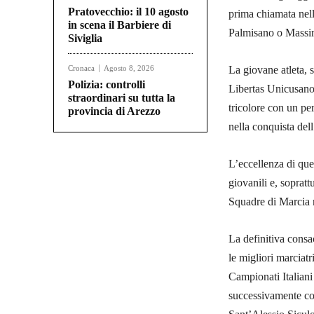
Pratovecchio: il 10 agosto
prima chiamata nel
in scena il Barbiere di
Palmisano o Massi
Siviglia
Cronaca
Agosto 8, 2026
La giovane atleta, 
Polizia: controlli
Libertas Unicusano 
straordinari su tutta la
tricolore con un pe
provincia di Arezzo
nella conquista del
L’eccellenza di ques
giovanili e, soprat
Squadre di Marcia 
La definitiva consac
le migliori marciatr
Campionati Italiani
successivamente con