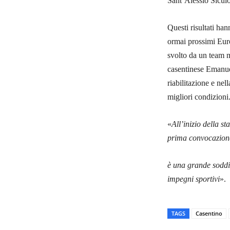
Sant’Alessio Sicul
Questi risultati ha
ormai prossimi Euro
svolto da un team mu
casentinese Emanuel
riabilitazione e nel
migliori condizioni
«
All’inizio della st
prima convocazione 
è una grande soddis
impegni sportivi
».
TAGS
Casentino