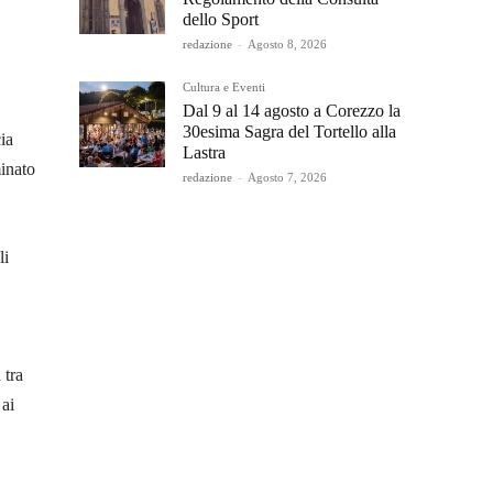
dello Sport
redazione
-
Agosto 8, 2026
Cultura e Eventi
Dal 9 al 14 agosto a Corezzo la
30esima Sagra del Tortello alla
ia
Lastra
minato
redazione
-
Agosto 7, 2026
li
 tra
 ai