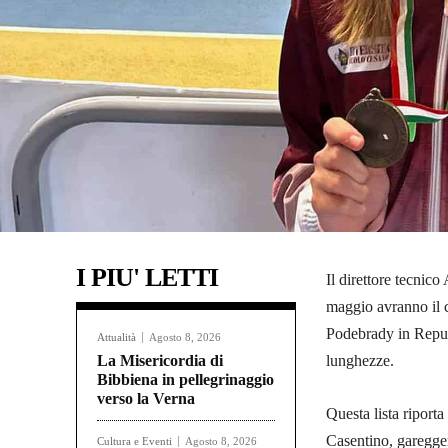
I PIU' LETTI
Il direttore tecnic
maggio avranno il c
Podebrady in Repubb
Attualità
Agosto 8, 2026
La Misericordia di
lunghezze.
Bibbiena in pellegrinaggio
verso la Verna
Questa lista riporta
Casentino, garegger
Cultura e Eventi
Agosto 8, 2026