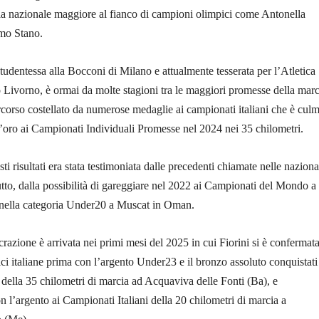
la nazionale maggiore al fianco di campioni olimpici come Antonella
mo Stano.
studentessa alla Bocconi di Milano e attualmente tesserata per l’Atletica
Livorno, è ormai da molte stagioni tra le maggiori promesse della marc
rcorso costellato da numerose medaglie ai campionati italiani che è cul
l’oro ai Campionati Individuali Promesse nel 2024 nei 35 chilometri.
ti risultati era stata testimoniata dalle precedenti chiamate nelle naziona
tutto, dalla possibilità di gareggiare nel 2022 ai Campionati del Mondo a
nella categoria Under20 a Muscat in Oman.
razione è arrivata nei primi mesi del 2025 in cui Fiorini si è confermata
ici italiane prima con l’argento Under23 e il bronzo assoluto conquistati
 della 35 chilometri di marcia ad Acquaviva delle Fonti (Ba), e
 l’argento ai Campionati Italiani della 20 chilometri di marcia a