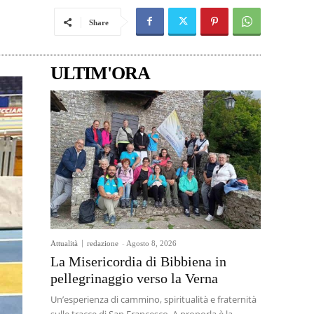
Share
ULTIM'ORA
Attualità
redazione
-
Agosto 8, 2026
La Misericordia di Bibbiena in
pellegrinaggio verso la Verna
Un’esperienza di cammino, spiritualità e fraternità