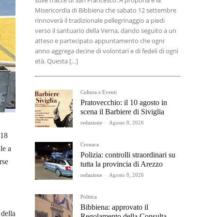
sulle tracce di San Francesco. A proporla è la
Misericordia di Bibbiena che sabato 12 settembre
rinnoverà il tradizionale pellegrinaggio a piedi
verso il santuario della Verna, dando seguito a un
atteso e partecipato appuntamento che ogni
anno aggrega decine di volontari e di fedeli di ogni
età. Questa […]
Cultura e Eventi
Pratovecchio: il 10 agosto in
scena il Barbiere di Siviglia
redazione
-
Agosto 8, 2026
 18
Cronaca
le a
Polizia: controlli straordinari su
rse
tutta la provincia di Arezzo
redazione
-
Agosto 8, 2026
Politica
Bibbiena: approvato il
 della
Regolamento della Consulta