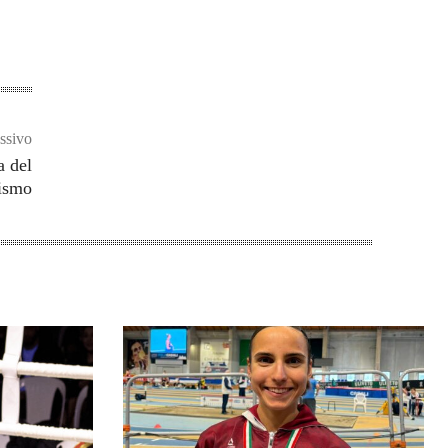
ssivo
a del
lismo