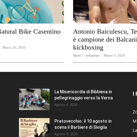
Natural Bike Casentino
Antonio Baiculescu, Te
è campione dei Balcani
kickboxing
-
Marzo 10, 2026
Sport
redazione
-
Marzo 5, 2026
La Misericordia di Bibbiena in
I
pellegrinaggio verso la Verna
Agosto 8, 2026
Zo
Mi
Pratovecchio: il 10 agosto in
scena il Barbiere di Siviglia
La
Agosto 8, 2026