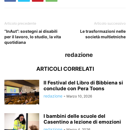
Articolo precedente
Articolo successivo
“InAut”: sostegni ai disabili
Le trasformazioni nelle
per il lavoro, lo studio, la vita
società multietniche
quotidiana
redazione
ARTICOLI CORRELATI
Il Festival del Libro di Bibbiena si
conclude con Pera Toons
redazione
-
Marzo 10, 2026
I bambini delle scuole del
Casentino a lezione di emozioni
redazione
-
Marzo 4, 2026